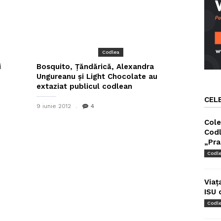
Codlea
i
Bosquito, Ţăndărică, Alexandra
Ungureanu şi Light Chocolate au
extaziat publicul codlean
CEL
9 iunie 2012
4
Cole
Codl
„Pra
Codl
Viaț
ISU 
Codl