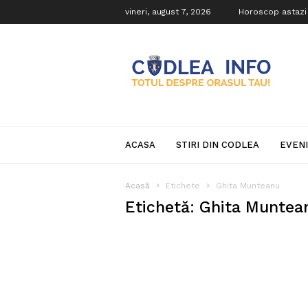
vineri, august 7, 2026
Horoscop astazi
Codlea
Info
ACASA
STIRI DIN CODLEA
EVEN
Acasă
Etichete
Ghita Munteanu
Etichetă: Ghita Muntea