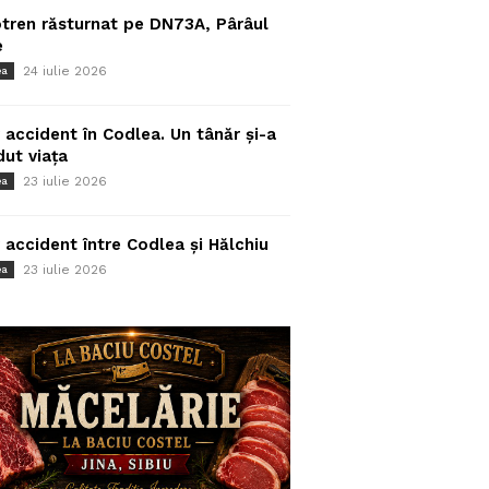
tren răsturnat pe DN73A, Pârâul
e
24 iulie 2026
ea
 accident în Codlea. Un tânăr și-a
dut viața
23 iulie 2026
ea
 accident între Codlea și Hălchiu
23 iulie 2026
ea