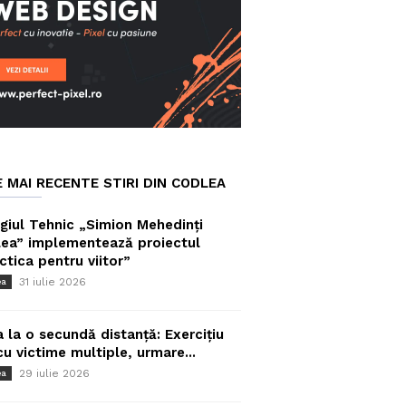
E MAI RECENTE STIRI DIN CODLEA
giul Tehnic „Simion Mehedinți
ea” implementează proiectul
ctica pentru viitor”
31 iulie 2026
ea
a la o secundă distanță: Exercițiu
cu victime multiple, urmare...
29 iulie 2026
ea