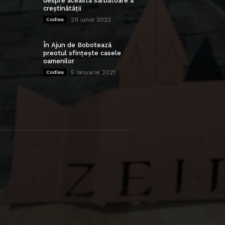
despre această sărbătoare a
creștinătății
29 iunie 2022
Codlea
În Ajun de Bobotează
preotul sfințește casele
oamenilor
5 ianuarie 2021
Codlea
E