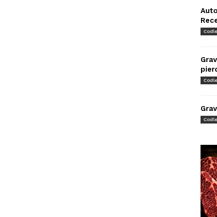
Auto
Rec
Codl
Grav
pier
Codl
Grav
Codl