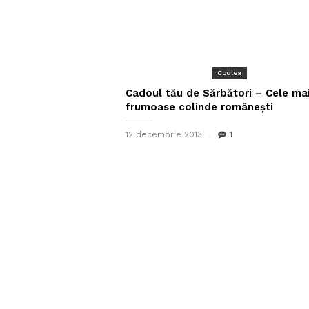
Codlea
Cadoul tău de Sărbători – Cele ma
frumoase colinde românești
12 decembrie 2013
1