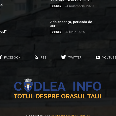
Tinerețe, te iau cu mine...
ul
24 noiembrie 2020
Codlea
”
Adolescența, perioada de
aur
oș!”
25 iunie 2020
Codlea
FACEBOOK
RSS
TWITTER
YOUTUB