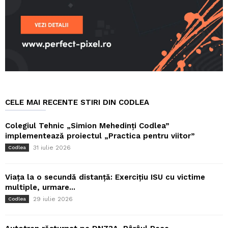
CELE MAI RECENTE STIRI DIN CODLEA
Colegiul Tehnic „Simion Mehedinți Codlea”
implementează proiectul „Practica pentru viitor”
31 iulie 2026
Codlea
Viața la o secundă distanță: Exercițiu ISU cu victime
multiple, urmare...
29 iulie 2026
Codlea