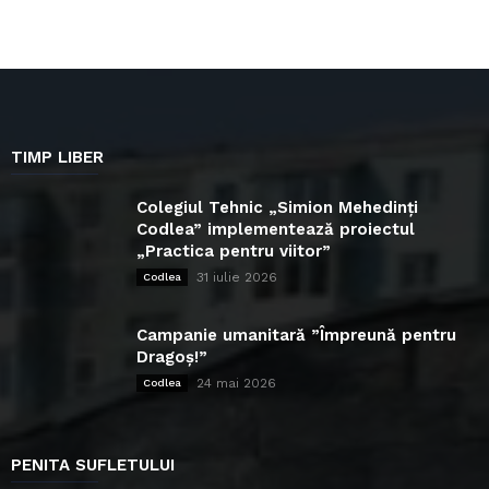
TIMP LIBER
Colegiul Tehnic „Simion Mehedinți
Codlea” implementează proiectul
„Practica pentru viitor”
31 iulie 2026
Codlea
Campanie umanitară ”Împreună pentru
Dragoș!”
24 mai 2026
Codlea
PENITA SUFLETULUI