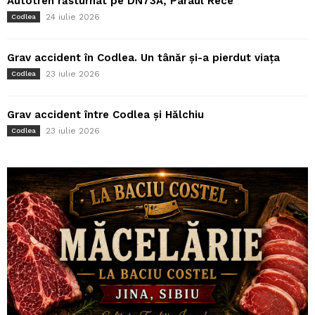
Autotren răsturnat pe DN73A, Pârâul Rece
24 iulie 2026
Codlea
Grav accident în Codlea. Un tânăr și-a pierdut viața
23 iulie 2026
Codlea
Grav accident între Codlea și Hălchiu
23 iulie 2026
Codlea