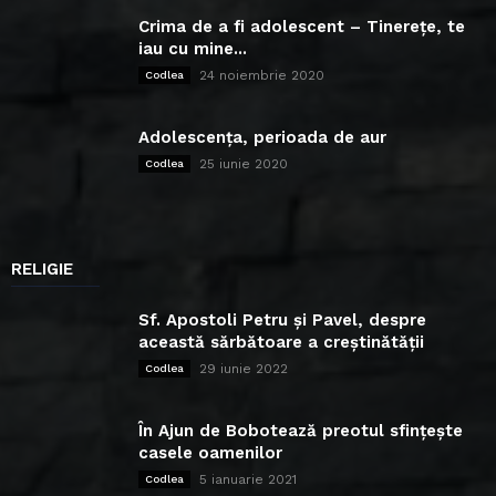
Crima de a fi adolescent – Tinerețe, te
iau cu mine...
24 noiembrie 2020
Codlea
Adolescența, perioada de aur
25 iunie 2020
Codlea
RELIGIE
Sf. Apostoli Petru și Pavel, despre
această sărbătoare a creștinătății
29 iunie 2022
Codlea
În Ajun de Bobotează preotul sfințește
casele oamenilor
5 ianuarie 2021
Codlea