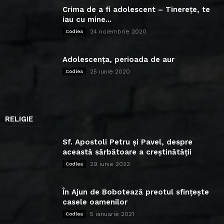
Crima de a fi adolescent – Tinerețe, te
iau cu mine...
24 noiembrie 2020
Codlea
Adolescența, perioada de aur
25 iunie 2020
Codlea
RELIGIE
Sf. Apostoli Petru și Pavel, despre
această sărbătoare a creștinătății
29 iunie 2022
Codlea
În Ajun de Bobotează preotul sfințește
casele oamenilor
5 ianuarie 2021
Codlea