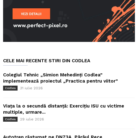
CELE MAI RECENTE STIRI DIN CODLEA
Colegiul Tehnic „Simion Mehedinți Codlea”
implementează proiectul „Practica pentru viitor”
31 iulie 2026
Codlea
Viața la o secundă distanță: Exercițiu ISU cu victime
multiple, urmare...
29 iulie 2026
Codlea
Autotren răsturnat pe DN73A, Pârâul Rece