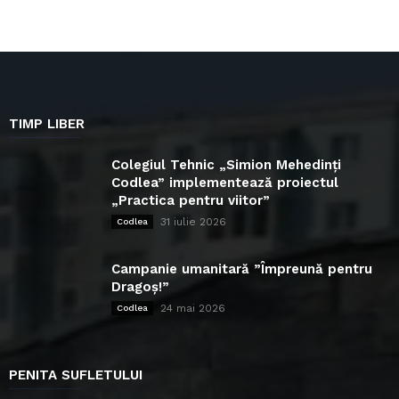
TIMP LIBER
Colegiul Tehnic „Simion Mehedinți
Codlea” implementează proiectul
„Practica pentru viitor”
31 iulie 2026
Codlea
Campanie umanitară ”Împreună pentru
Dragoș!”
24 mai 2026
Codlea
PENITA SUFLETULUI