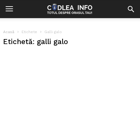
Acasă
Etichete
Galli galo
Etichetă: galli galo