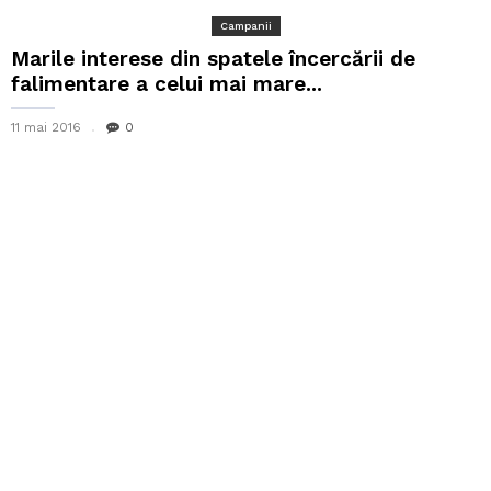
Campanii
Marile interese din spatele încercării de
falimentare a celui mai mare...
11 mai 2016
0