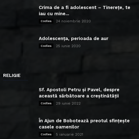
Crima de a fi adolescent – Tinerețe, te
iau cu mine...
24 noiembrie 2020
Codlea
Adolescența, perioada de aur
25 iunie 2020
Codlea
RELIGIE
Sf. Apostoli Petru și Pavel, despre
această sărbătoare a creștinătății
29 iunie 2022
Codlea
În Ajun de Bobotează preotul sfințește
casele oamenilor
5 ianuarie 2021
Codlea