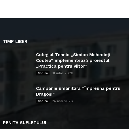
TIMP LIBER
Colegiul Tehnic „Simion Mehedinți
Codlea” implementează proiectul
„Practica pentru viitor”
31 iulie 2026
Codlea
Campanie umanitară ”Împreună pentru
Dragoș!”
24 mai 2026
Codlea
PENITA SUFLETULUI