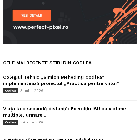
CELE MAI RECENTE STIRI DIN CODLEA
Colegiul Tehnic „Simion Mehedinți Codlea”
implementează proiectul „Practica pentru viitor”
31 iulie 2026
Codlea
Viața la o secundă distanță: Exercițiu ISU cu victime
multiple, urmare...
29 iulie 2026
Codlea