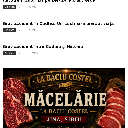
Autotren răsturnat pe DN73A, Pârâul Rece
24 iulie 2026
Codlea
Grav accident în Codlea. Un tânăr și-a pierdut viața
23 iulie 2026
Codlea
Grav accident între Codlea și Hălchiu
23 iulie 2026
Codlea