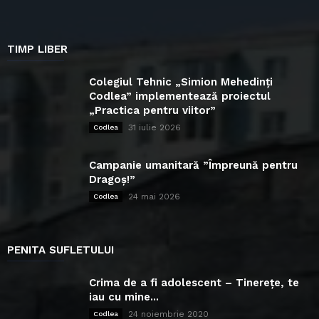
TIMP LIBER
Colegiul Tehnic „Simion Mehedinți
Codlea” implementează proiectul
„Practica pentru viitor”
31 iulie 2026
Codlea
Campanie umanitară ”Împreună pentru
Dragoș!”
24 mai 2026
Codlea
PENITA SUFLETULUI
Crima de a fi adolescent – Tinerețe, te
iau cu mine...
24 noiembrie 2020
Codlea