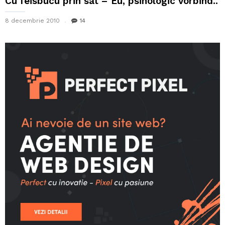
Cu feisbucu prin sat – Eu, psihologic vorbind..
8 decembrie 2010
14