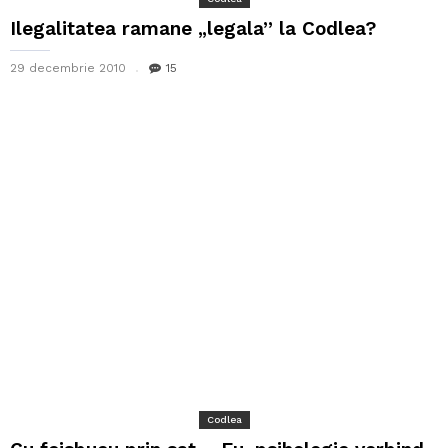
Ilegalitatea ramane „legala” la Codlea?
29 decembrie 2010
15
Codlea