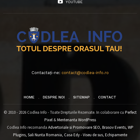
YOUTUBE
Contactați-ne:
contact@codlea-info.ro
HOME
DESPRE NOI
SITEMAP
CONTACT
© 2010 - 2026 Codlea Info - Toate Drepturile Rezervate. In colaborare cu
Perfect
Pixel
&
Mentenanta WordPress
Codlea Info recomanda
Advertoriale si Promovare SEO
,
Brasov Events
,
WP
Plugins
,
Sali Nunta Romania
,
Casa Edy - Viseu de sus
,
Echipamente