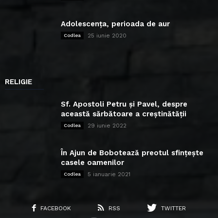
Adolescența, perioada de aur
25 iunie 2020
Codlea
RELIGIE
Sf. Apostoli Petru și Pavel, despre
această sărbătoare a creștinătății
29 iunie 2022
Codlea
În Ajun de Bobotează preotul sfințește
casele oamenilor
5 ianuarie 2021
Codlea
FACEBOOK
RSS
TWITTER