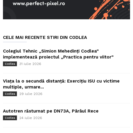
CELE MAI RECENTE STIRI DIN CODLEA
Colegiul Tehnic „Simion Mehedinți Codlea”
implementează proiectul „Practica pentru viitor”
31 iulie 2026
Codlea
Viața la o secundă distanță: Exercițiu ISU cu victime
multiple, urmare...
29 iulie 2026
Codlea
Autotren răsturnat pe DN73A, Pârâul Rece
24 iulie 2026
Codlea