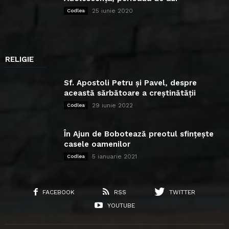
25 iunie 2020
Codlea
RELIGIE
Sf. Apostoli Petru și Pavel, despre
această sărbătoare a creștinătății
29 iunie 2022
Codlea
În Ajun de Bobotează preotul sfințește
casele oamenilor
5 ianuarie 2021
Codlea
FACEBOOK
RSS
TWITTER
YOUTUBE