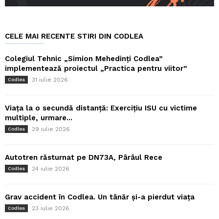
CELE MAI RECENTE STIRI DIN CODLEA
Colegiul Tehnic „Simion Mehedinți Codlea”
implementează proiectul „Practica pentru viitor”
31 iulie 2026
Codlea
Viața la o secundă distanță: Exercițiu ISU cu victime
multiple, urmare...
29 iulie 2026
Codlea
Autotren răsturnat pe DN73A, Pârâul Rece
24 iulie 2026
Codlea
Grav accident în Codlea. Un tânăr și-a pierdut viața
23 iulie 2026
Codlea