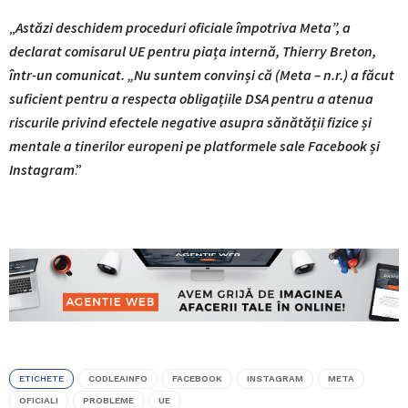
„
Astăzi deschidem proceduri oficiale împotriva Meta”, a
declarat comisarul UE pentru piața internă, Thierry Breton,
într-un comunicat. „Nu suntem convinși că (Meta – n.r.) a făcut
suficient pentru a respecta obligațiile DSA pentru a atenua
riscurile privind efectele negative asupra sănătății fizice și
mentale a tinerilor europeni pe platformele sale Facebook și
Instagram
.”
ETICHETE
CODLEAINFO
FACEBOOK
INSTAGRAM
META
OFICIALI
PROBLEME
UE