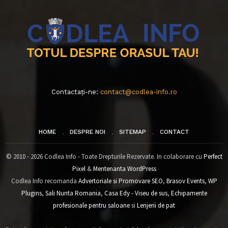
Contactați-ne:
contact@codlea-info.ro
HOME
DESPRE NOI
SITEMAP
CONTACT
© 2010 - 2026 Codlea Info - Toate Drepturile Rezervate. In colaborare cu
Perfect
Pixel
&
Mentenanta WordPress
Codlea Info recomanda
Advertoriale si Promovare SEO
,
Brasov Events
,
WP
Plugins
,
Sali Nunta Romania
,
Casa Edy - Viseu de sus
,
Echipamente
profesionale pentru saloane
si
Lenjerii de pat