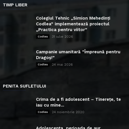
TIMP LIBER
Colegiul Tehnic „Simion Mehedinți
Codlea” implementează proiectul
„Practica pentru viitor”
31 iulie 2026
Codlea
Campanie umanitară ”Împreună pentru
Dragoș!”
24 mai 2026
Codlea
PENITA SUFLETULUI
Crima de a fi adolescent – Tinerețe, te
iau cu mine...
24 noiembrie 2020
Codlea
Adolescența, perioada de aur