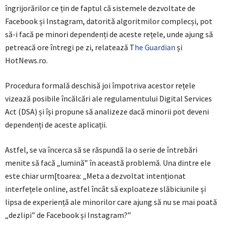
îngrijorărilor ce țin de faptul că sistemele dezvoltate de
Facebook și Instagram, datorită algoritmilor complecși, pot
să-i facă pe minori dependenți de aceste rețele, unde ajung să
petreacă ore întregi pe zi, relatează T
he Guardian
și
HotNews.ro.
Procedura formală deschisă joi împotriva acestor rețele
vizează posibile încălcări ale regulamentului Digital Services
Act (DSA) și își propune să analizeze dacă minorii pot deveni
dependenți de aceste aplicații.
Astfel, se va încerca să se răspundă la o serie de întrebări
menite să facă „lumină” în această problemă. Una dintre ele
este chiar urm[toarea: „Meta a dezvoltat intenționat
interfețele online, astfel încât să exploateze slăbiciunile și
lipsa de experiență ale minorilor care ajung să nu se mai poată
„dezlipi” de Facebook și Instagram?”