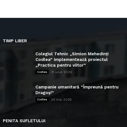
TIMP LIBER
Colegiul Tehnic „Simion Mehedinți
Codlea” implementează proiectul
„Practica pentru viitor”
31 iulie 2026
Codlea
Campanie umanitară ”Împreună pentru
Dragoș!”
24 mai 2026
Codlea
PENITA SUFLETULUI