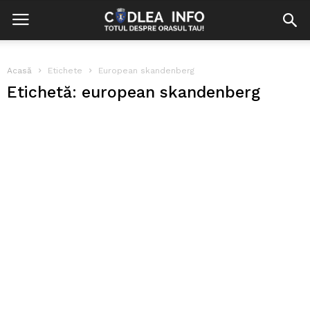
Acasă
Etichete
European skandenberg
Etichetă: european skandenberg