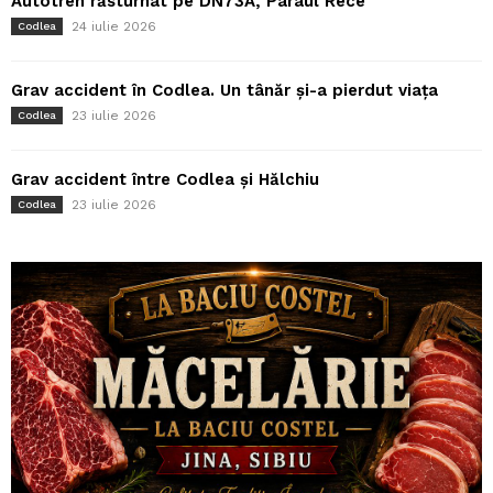
Autotren răsturnat pe DN73A, Pârâul Rece
24 iulie 2026
Codlea
Grav accident în Codlea. Un tânăr și-a pierdut viața
23 iulie 2026
Codlea
Grav accident între Codlea și Hălchiu
23 iulie 2026
Codlea