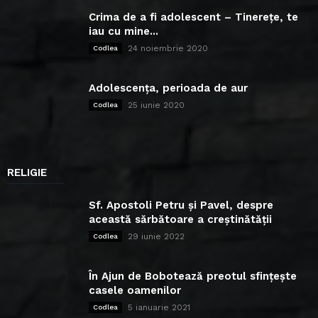
Crima de a fi adolescent – Tinerețe, te
iau cu mine...
24 noiembrie 2020
Codlea
Adolescența, perioada de aur
25 iunie 2020
Codlea
RELIGIE
Sf. Apostoli Petru și Pavel, despre
această sărbătoare a creștinătății
29 iunie 2022
Codlea
În Ajun de Bobotează preotul sfințește
casele oamenilor
5 ianuarie 2021
Codlea