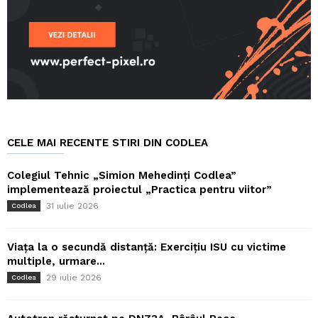
CELE MAI RECENTE STIRI DIN CODLEA
Colegiul Tehnic „Simion Mehedinți Codlea”
implementează proiectul „Practica pentru viitor”
31 iulie 2026
Codlea
Viața la o secundă distanță: Exercițiu ISU cu victime
multiple, urmare...
29 iulie 2026
Codlea