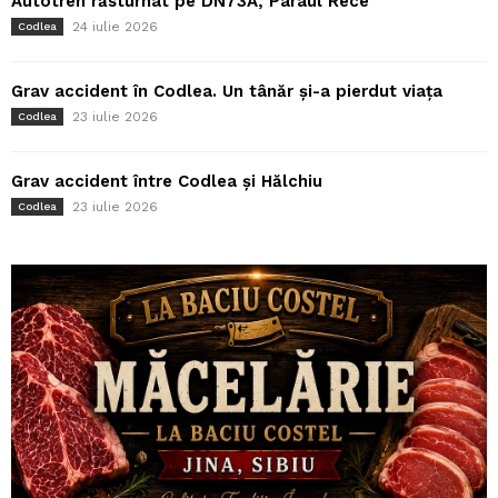
Autotren răsturnat pe DN73A, Pârâul Rece
24 iulie 2026
Codlea
Grav accident în Codlea. Un tânăr și-a pierdut viața
23 iulie 2026
Codlea
Grav accident între Codlea și Hălchiu
23 iulie 2026
Codlea