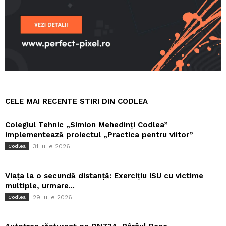
CELE MAI RECENTE STIRI DIN CODLEA
Colegiul Tehnic „Simion Mehedinți Codlea”
implementează proiectul „Practica pentru viitor”
31 iulie 2026
Codlea
Viața la o secundă distanță: Exercițiu ISU cu victime
multiple, urmare...
29 iulie 2026
Codlea