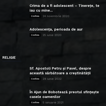
Crima de a fi adolescent – Tinerețe, te
iau cu mine...
24 noiembrie 2020
Codlea
Adolescența, perioada de aur
25 iunie 2020
Codlea
RELIGIE
Sf. Apostoli Petru și Pavel, despre
această sărbătoare a creștinătății
29 iunie 2022
Codlea
În Ajun de Bobotează preotul sfințește
casele oamenilor
5 ianuarie 2021
Codlea