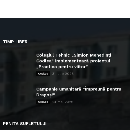
TIMP LIBER
Colegiul Tehnic „Simion Mehedinți
Codlea” implementează proiectul
„Practica pentru viitor”
31 iulie 2026
Codlea
Campanie umanitară ”Împreună pentru
Dragoș!”
24 mai 2026
Codlea
PENITA SUFLETULUI