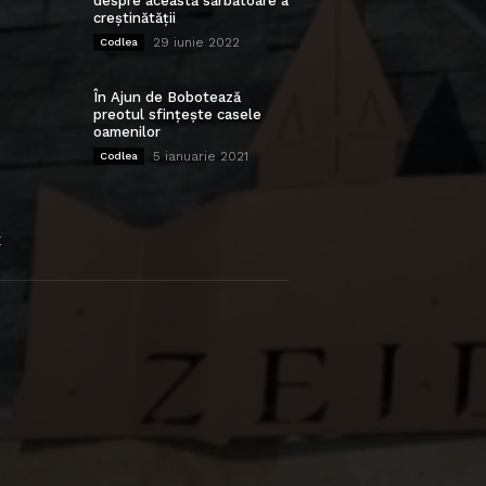
despre această sărbătoare a
creștinătății
29 iunie 2022
Codlea
În Ajun de Bobotează
preotul sfințește casele
oamenilor
5 ianuarie 2021
Codlea
E