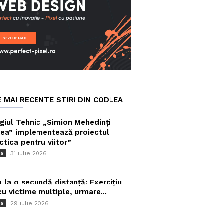
E MAI RECENTE STIRI DIN CODLEA
giul Tehnic „Simion Mehedinți
ea” implementează proiectul
ctica pentru viitor”
31 iulie 2026
ea
a la o secundă distanță: Exercițiu
cu victime multiple, urmare...
29 iulie 2026
ea