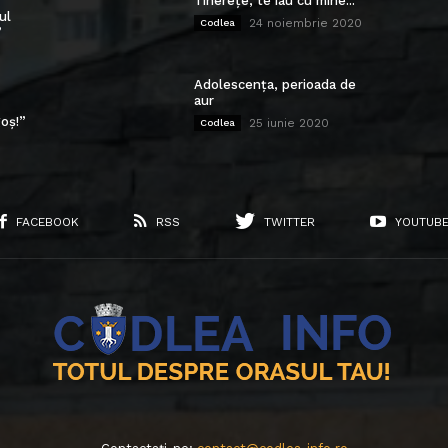
Tinerețe, te iau cu mine...
ul
24 noiembrie 2020
Codlea
”
Adolescența, perioada de
aur
oș!”
25 iunie 2020
Codlea
FACEBOOK
RSS
TWITTER
YOUTUB