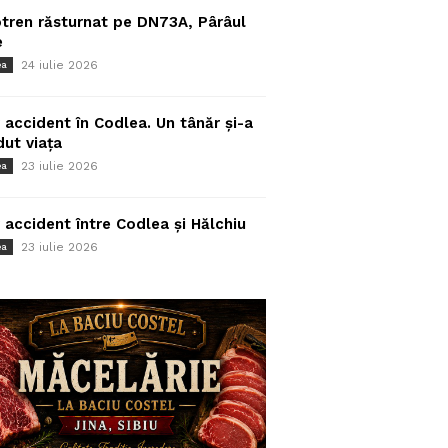
tren răsturnat pe DN73A, Pârâul
e
24 iulie 2026
ea
 accident în Codlea. Un tânăr și-a
dut viața
23 iulie 2026
ea
 accident între Codlea și Hălchiu
23 iulie 2026
ea