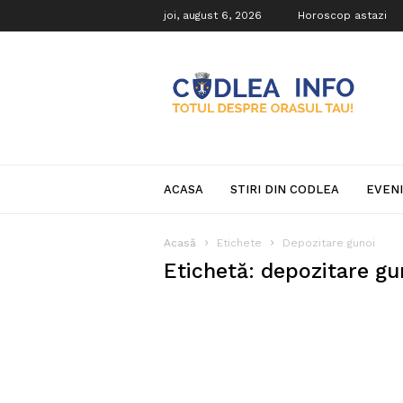
joi, august 6, 2026
Horoscop astazi
Codlea
Info
ACASA
STIRI DIN CODLEA
EVEN
Acasă
Etichete
Depozitare gunoi
Etichetă: depozitare gu