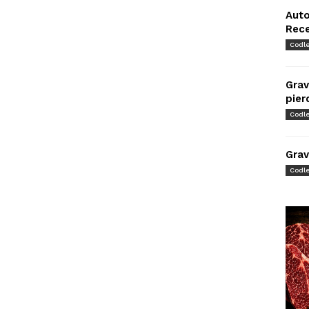
Auto
Rec
Codl
Grav
pier
Codl
Grav
Codl