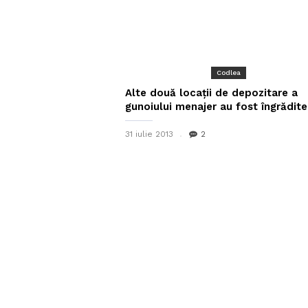
Codlea
Alte două locații de depozitare a
gunoiului menajer au fost îngrădite
31 iulie 2013
2