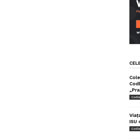
CEL
Cole
Codl
„Pra
Codl
Viaț
ISU 
Codl