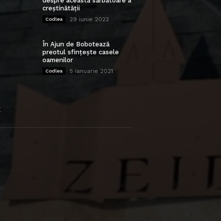
despre această sărbătoare a
creștinătății
29 iunie 2022
Codlea
În Ajun de Bobotează
preotul sfințește casele
oamenilor
5 ianuarie 2021
Codlea
E