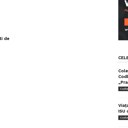
ti de
CEL
Cole
Codl
„Pra
Codl
Viaț
ISU 
Codl