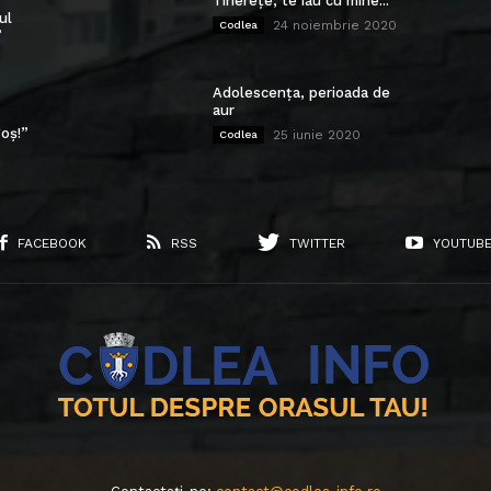
Tinerețe, te iau cu mine...
ul
24 noiembrie 2020
Codlea
”
Adolescența, perioada de
aur
oș!”
25 iunie 2020
Codlea
FACEBOOK
RSS
TWITTER
YOUTUB