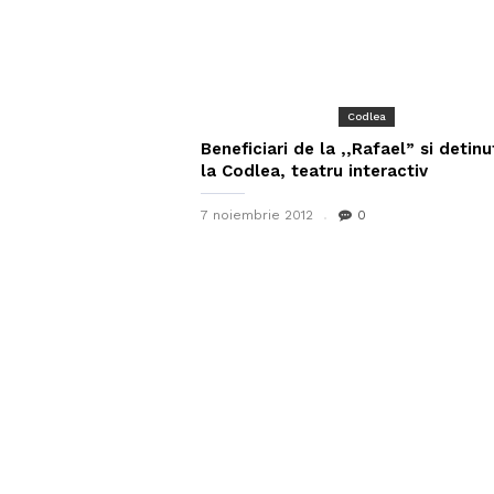
Codlea
Beneficiari de la ,,Rafael” si detinu
la Codlea, teatru interactiv
7 noiembrie 2012
0