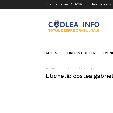
miercuri, august 5, 2026
Horoscop ast
Codlea
Info
ACASA
STIRI DIN CODLEA
EVEN
Acasă
Etichete
Costea gabriel
Etichetă: costea gabrie