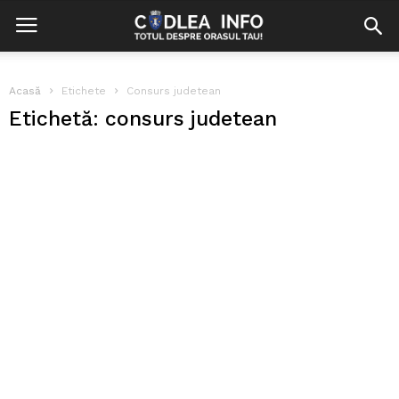
Acasă
Etichete
Consurs judetean
Etichetă: consurs judetean