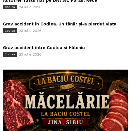
Autotren răsturnat pe DN73A, Pârâul Rece
24 iulie 2026
Codlea
Grav accident în Codlea. Un tânăr și-a pierdut viața
23 iulie 2026
Codlea
Grav accident între Codlea și Hălchiu
23 iulie 2026
Codlea