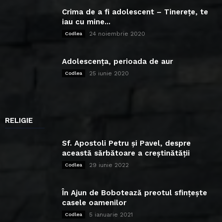
Crima de a fi adolescent – Tinerețe, te
iau cu mine...
24 noiembrie 2020
Codlea
Adolescența, perioada de aur
25 iunie 2020
Codlea
RELIGIE
Sf. Apostoli Petru și Pavel, despre
această sărbătoare a creștinătății
29 iunie 2022
Codlea
În Ajun de Bobotează preotul sfințește
casele oamenilor
5 ianuarie 2021
Codlea