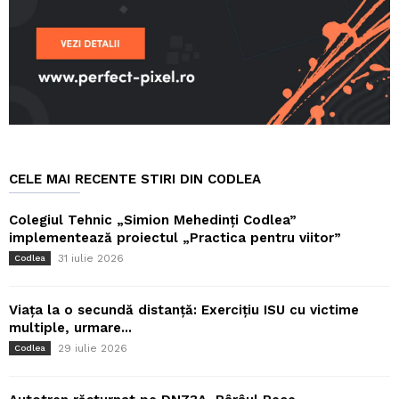
CELE MAI RECENTE STIRI DIN CODLEA
Colegiul Tehnic „Simion Mehedinți Codlea”
implementează proiectul „Practica pentru viitor”
31 iulie 2026
Codlea
Viața la o secundă distanță: Exercițiu ISU cu victime
multiple, urmare...
29 iulie 2026
Codlea