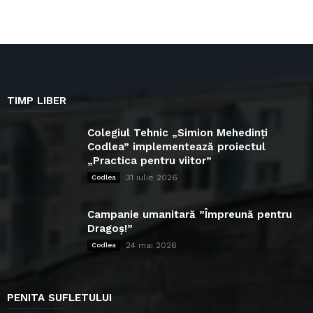
TIMP LIBER
Colegiul Tehnic „Simion Mehedinți
Codlea” implementează proiectul
„Practica pentru viitor”
31 iulie 2026
Codlea
Campanie umanitară ”Împreună pentru
Dragoș!”
24 mai 2026
Codlea
PENITA SUFLETULUI