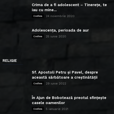
Crima de a fi adolescent – Tinerețe, te
iau cu mine...
24 noiembrie 2020
Codlea
Adolescența, perioada de aur
25 iunie 2020
Codlea
RELIGIE
Sf. Apostoli Petru și Pavel, despre
această sărbătoare a creștinătății
29 iunie 2022
Codlea
În Ajun de Bobotează preotul sfințește
casele oamenilor
5 ianuarie 2021
Codlea