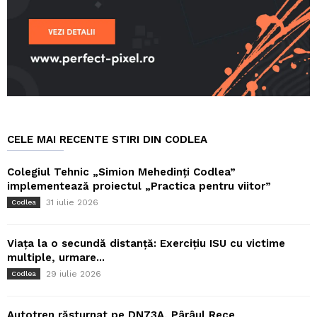
CELE MAI RECENTE STIRI DIN CODLEA
Colegiul Tehnic „Simion Mehedinți Codlea”
implementează proiectul „Practica pentru viitor”
31 iulie 2026
Codlea
Viața la o secundă distanță: Exercițiu ISU cu victime
multiple, urmare...
29 iulie 2026
Codlea
Autotren răsturnat pe DN73A, Pârâul Rece