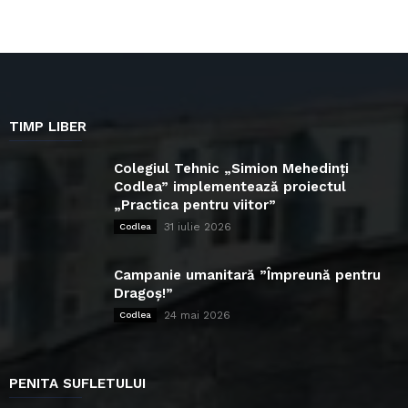
TIMP LIBER
Colegiul Tehnic „Simion Mehedinți
Codlea” implementează proiectul
„Practica pentru viitor”
31 iulie 2026
Codlea
Campanie umanitară ”Împreună pentru
Dragoș!”
24 mai 2026
Codlea
PENITA SUFLETULUI