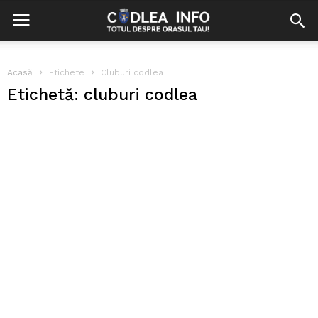
Acasă
Etichete
Cluburi codlea
Etichetă: cluburi codlea