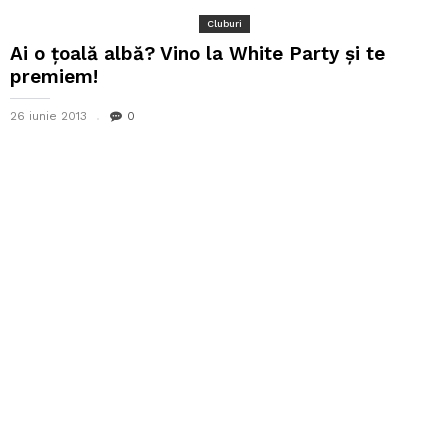
Cluburi
Ai o țoală albă? Vino la White Party și te
premiem!
26 iunie 2013
0