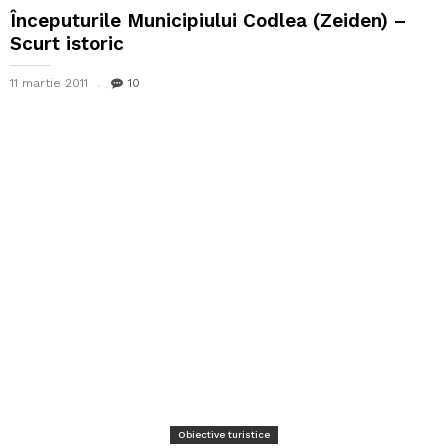
Începuturile Municipiului Codlea (Zeiden) –
Scurt istoric
11 martie 2011
10
Obiective turistice