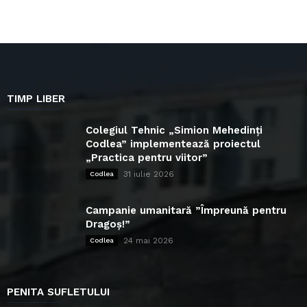
TIMP LIBER
Colegiul Tehnic „Simion Mehedinți
Codlea” implementează proiectul
„Practica pentru viitor”
31 iulie 2026
Codlea
Campanie umanitară ”Împreună pentru
Dragoș!”
24 mai 2026
Codlea
PENITA SUFLETULUI