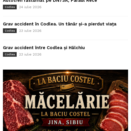
Autotren răsturnat pe DN73A, Pârâul Rece
24 iulie 2026
Codlea
Grav accident în Codlea. Un tânăr și-a pierdut viața
23 iulie 2026
Codlea
Grav accident între Codlea și Hălchiu
23 iulie 2026
Codlea