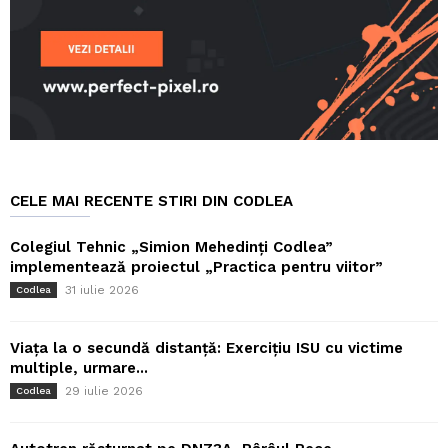
CELE MAI RECENTE STIRI DIN CODLEA
Colegiul Tehnic „Simion Mehedinți Codlea”
implementează proiectul „Practica pentru viitor”
31 iulie 2026
Codlea
Viața la o secundă distanță: Exercițiu ISU cu victime
multiple, urmare...
29 iulie 2026
Codlea