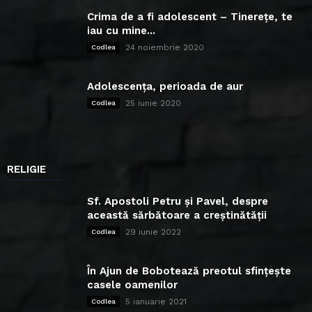
Crima de a fi adolescent – Tinerețe, te
iau cu mine...
24 noiembrie 2020
Codlea
Adolescența, perioada de aur
25 iunie 2020
Codlea
RELIGIE
Sf. Apostoli Petru și Pavel, despre
această sărbătoare a creștinătății
29 iunie 2022
Codlea
În Ajun de Bobotează preotul sfințește
casele oamenilor
5 ianuarie 2021
Codlea