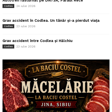
Autotren răsturnat pe DN73A, Pârâul Rece
24 iulie 2026
Codlea
Grav accident în Codlea. Un tânăr și-a pierdut viața
23 iulie 2026
Codlea
Grav accident între Codlea și Hălchiu
23 iulie 2026
Codlea