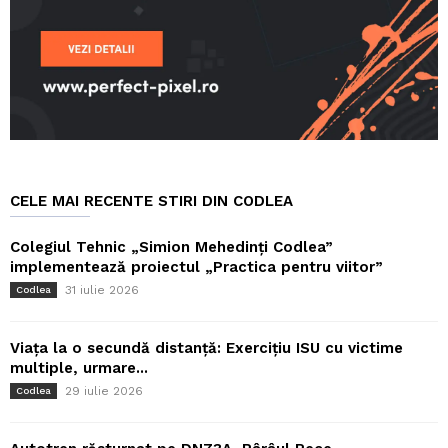
CELE MAI RECENTE STIRI DIN CODLEA
Colegiul Tehnic „Simion Mehedinți Codlea”
implementează proiectul „Practica pentru viitor”
31 iulie 2026
Codlea
Viața la o secundă distanță: Exercițiu ISU cu victime
multiple, urmare...
29 iulie 2026
Codlea