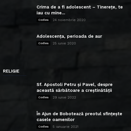
Crima de a fi adolescent – Tinerețe, te
iau cu mine...
24 noiembrie 2020
Codlea
Adolescența, perioada de aur
25 iunie 2020
Codlea
RELIGIE
Sf. Apostoli Petru și Pavel, despre
această sărbătoare a creștinătății
29 iunie 2022
Codlea
În Ajun de Bobotează preotul sfințește
casele oamenilor
5 ianuarie 2021
Codlea