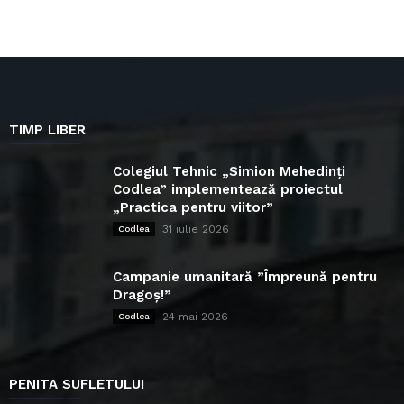
TIMP LIBER
Colegiul Tehnic „Simion Mehedinți
Codlea” implementează proiectul
„Practica pentru viitor”
31 iulie 2026
Codlea
Campanie umanitară ”Împreună pentru
Dragoș!”
24 mai 2026
Codlea
PENITA SUFLETULUI