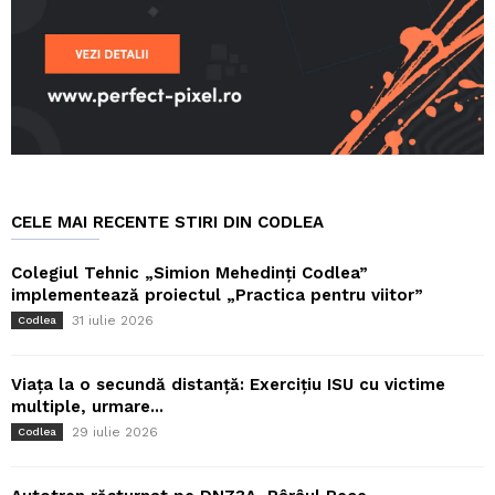
CELE MAI RECENTE STIRI DIN CODLEA
Colegiul Tehnic „Simion Mehedinți Codlea”
implementează proiectul „Practica pentru viitor”
31 iulie 2026
Codlea
Viața la o secundă distanță: Exercițiu ISU cu victime
multiple, urmare...
29 iulie 2026
Codlea