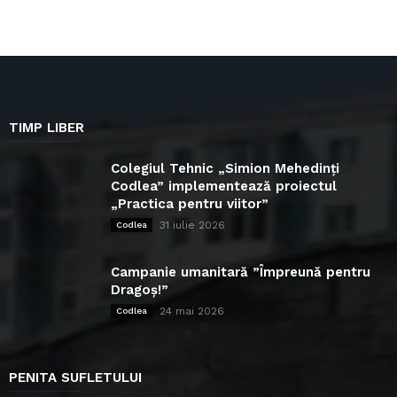
TIMP LIBER
Colegiul Tehnic „Simion Mehedinți
Codlea” implementează proiectul
„Practica pentru viitor”
31 iulie 2026
Codlea
Campanie umanitară ”Împreună pentru
Dragoș!”
24 mai 2026
Codlea
PENITA SUFLETULUI