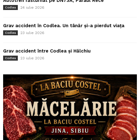
Autotren răsturnat pe DN73A, Pârâul Rece
24 iulie 2026
Codlea
Grav accident în Codlea. Un tânăr și-a pierdut viața
23 iulie 2026
Codlea
Grav accident între Codlea și Hălchiu
23 iulie 2026
Codlea