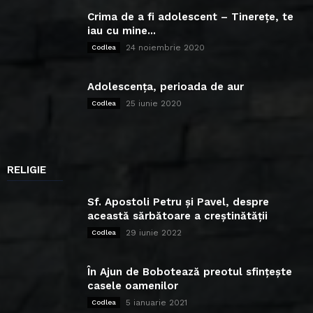
Crima de a fi adolescent – Tinerețe, te
iau cu mine...
24 noiembrie 2020
Codlea
Adolescența, perioada de aur
25 iunie 2020
Codlea
RELIGIE
Sf. Apostoli Petru și Pavel, despre
această sărbătoare a creștinătății
29 iunie 2022
Codlea
În Ajun de Bobotează preotul sfințește
casele oamenilor
5 ianuarie 2021
Codlea