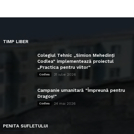
TIMP LIBER
Colegiul Tehnic „Simion Mehedinți
Codlea” implementează proiectul
„Practica pentru viitor”
31 iulie 2026
Codlea
Campanie umanitară ”Împreună pentru
Dragoș!”
24 mai 2026
Codlea
PENITA SUFLETULUI