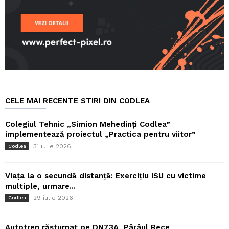
CELE MAI RECENTE STIRI DIN CODLEA
Colegiul Tehnic „Simion Mehedinți Codlea”
implementează proiectul „Practica pentru viitor”
31 iulie 2026
Codlea
Viața la o secundă distanță: Exercițiu ISU cu victime
multiple, urmare...
29 iulie 2026
Codlea
Autotren răsturnat pe DN73A, Pârâul Rece