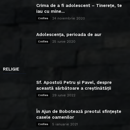
Crima de a fi adolescent – Tinerețe, te
iau cu mine...
24 noiembrie 2020
Codlea
Adolescența, perioada de aur
25 iunie 2020
Codlea
RELIGIE
Sf. Apostoli Petru și Pavel, despre
această sărbătoare a creștinătății
29 iunie 2022
Codlea
În Ajun de Bobotează preotul sfințește
casele oamenilor
5 ianuarie 2021
Codlea