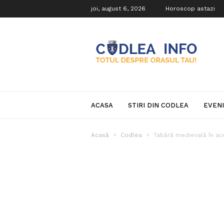
joi, august 6, 2026
Horoscop astazi
Codlea
Info
ACASA
STIRI DIN CODLEA
EVEN
Acasă
Codlea
Tabără medievală în ac