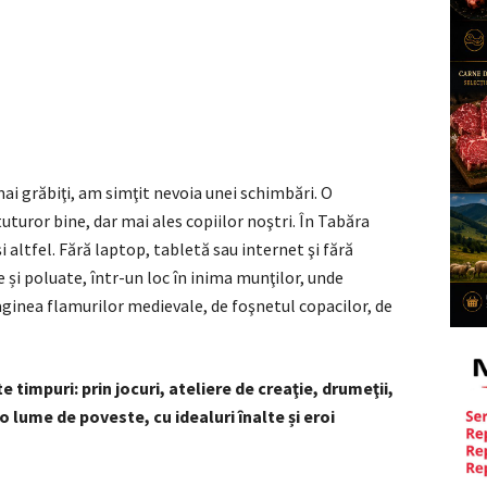
ai grăbiţi, am simţit nevoia unei schimbări. O
uturor bine, dar mai ales copiilor noştri. În Tabăra
i altfel. Fără laptop, tabletă sau internet şi fără
și poluate, într-un loc în inima munţilor, unde
ginea flamurilor medievale, de foşnetul copacilor, de
 timpuri: prin jocuri, ateliere de creaţie, drumeţii,
-o lume de poveste, cu idealuri înalte și eroi