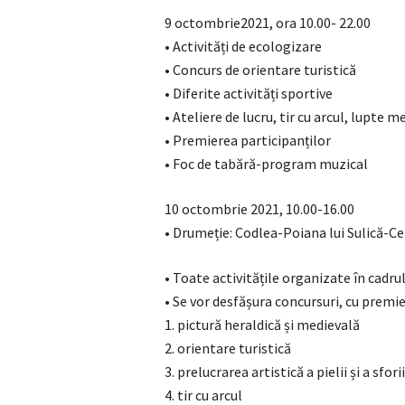
9 octombrie2021, ora 10.00- 22.00
• Activități de ecologizare
• Concurs de orientare turistică
• Diferite activități sportive
• Ateliere de lucru, tir cu arcul, lupte m
• Premierea participanților
• Foc de tabără-program muzical
10 octombrie 2021, 10.00-16.00
• Drumeție: Codlea-Poiana lui Sulică-C
• Toate activitățile organizate în cadru
• Se vor desfășura concursuri, cu premie
1. pictură heraldică și medievală
2. orientare turistică
3. prelucrarea artistică a pielii și a sforii
4. tir cu arcul