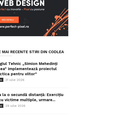
E MAI RECENTE STIRI DIN CODLEA
giul Tehnic „Simion Mehedinți
ea” implementează proiectul
ctica pentru viitor”
31 iulie 2026
ea
a la o secundă distanță: Exercițiu
cu victime multiple, urmare...
29 iulie 2026
ea