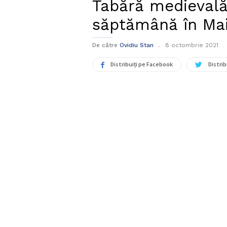
Tabără medievală 
săptămână în Mai
De către
Ovidiu Stan
8 octombrie 2021
Distribuiți pe Facebook
Distrib