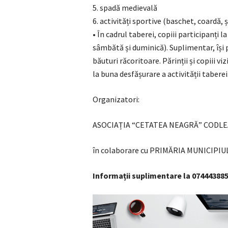
5. spadă medievală
6. activități sportive (baschet, coardă, 
• În cadrul taberei, copiii participanți
sâmbătă și duminică). Suplimentar, își 
băuturi răcoritoare. Părinții și copiii v
la buna desfășurare a activității taberei
Organizatori:
ASOCIAȚIA “CETATEA NEAGRĂ” CODLE
în colaborare cu PRIMĂRIA MUNICIPIU
Informații suplimentare la 07444388