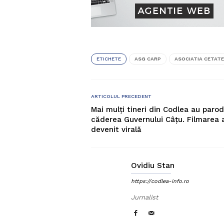
ETICHETE
ASG CARP
ASOCIATIA CETAT
ARTICOLUL PRECEDENT
Mai mulți tineri din Codlea au parod
căderea Guvernului Câțu. Filmarea 
devenit virală
Ovidiu Stan
https://codlea-info.ro
Jurnalist