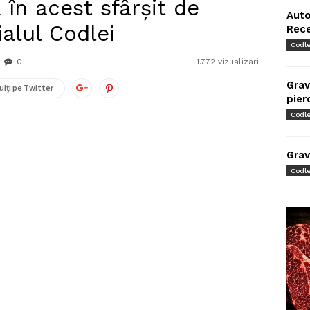
în acest sfârșit de
Auto
alul Codlei
Rec
Codl
0
1.772 vizualizari
Grav
uiți pe Twitter
pier
Codl
Grav
Codl