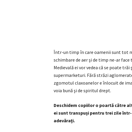
Într-un timp în care oamenii sunt tot m
schimbare de aer şi de timp ne-ar face t
Medievală ei vor vedea că se poate trăi ş
supermarketuri. Fără străzi aglomerate 
zgomotul claxoanelor e înlocuit de ima
voia bună şi de spiritul drept.
Deschidem copiilor o poartă către alte
ei sunt transpuși pentru trei zile într
adevăraţi.