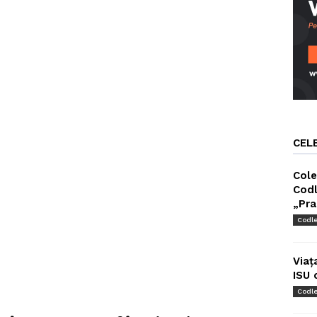
CEL
Cole
Codl
„Pra
Codl
Viaț
ISU 
Codl