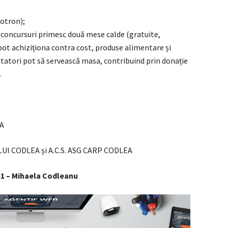
șotron);
 la concursuri primesc două mese calde (gratuite,
pot achiziționa contra cost, produse alimentare și
izitatori pot să servească masa, contribuind prin donație
.
A
LUI CODLEA și A.C.S. ASG CARP CODLEA
51 – Mihaela Codleanu