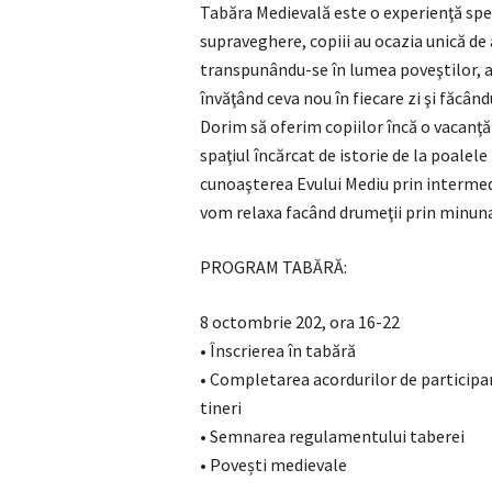
Tabăra Medievală este o experienţă spec
supraveghere, copiii au ocazia unică de
transpunându-se în lumea poveştilor, atâ
învăţând ceva nou în fiecare zi şi făcân
Dorim să oferim copiilor încă o vacanţă
spaţiul încărcat de istorie de la poalel
cunoaşterea Evului Mediu prin intermediu
vom relaxa facând drumeţii prin minuna
PROGRAM TABĂRĂ:
8 octombrie 202, ora 16-22
• Înscrierea în tabără
• Completarea acordurilor de participare
tineri
• Semnarea regulamentului taberei
• Povești medievale