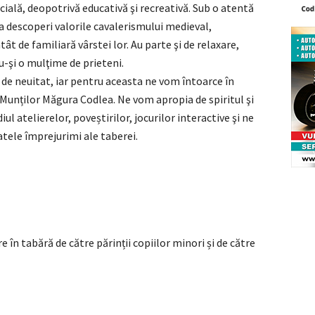
ială, deopotrivă educativă şi recreativă. Sub o atentă
 a descoperi valorile cavalerismului medieval,
t de familiară vârstei lor. Au parte şi de relaxare,
du-şi o mulţime de prieteni.
 de neuitat, iar pentru aceasta ne vom întoarce în
e Munților Măgura Codlea. Ne vom apropia de spiritul şi
l atelierelor, poveștirilor, jocurilor interactive şi ne
tele împrejurimi ale taberei.
 în tabără de către părinții copiilor minori și de către