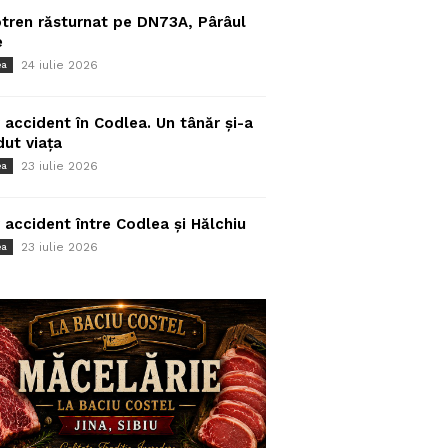
tren răsturnat pe DN73A, Pârâul
e
24 iulie 2026
ea
 accident în Codlea. Un tânăr și-a
dut viața
23 iulie 2026
ea
 accident între Codlea și Hălchiu
23 iulie 2026
ea