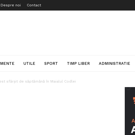
Despre noi
Contact
IMENTE
UTILE
SPORT
TIMP LIBER
ADMINISTRATIE
est sfârșit de săptămână în Maialul Codlei