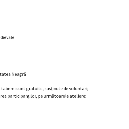
edievale
etatea Neagră
l taberei sunt gratuite, susținute de voluntari;
rea participanților, pe următoarele ateliere: