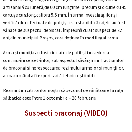
artizanală cu lunetă,de 60 cm lungime, precum și o cutie cu 45
cartuşe cu glonţ,calibru 5,6 mm. În urma investigațiilor și
verificărilor efectuate de polițiști,s-a stabilit că rațele au fost
vânate de suspectul depistat, împreună cu alt suspect de 22
ani,din municipiul Brașov, care deținea în mod ilegal arma.
Arma și muniția au fost ridicate de polițiști în vederea
continuării cercetărilor, sub aspectul săvârșirii infractiunilor
de braconaj si nerespectarea regimului armelor și munițiilor,
arma urmând a fi expertizată tehnico-științific.
Reamintim cititorilor noştri că sezonul de vânătoare la raţa
sălbatică este între 1 octombrie – 28 februarie
Suspecti braconaj (VIDEO)