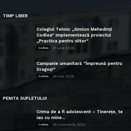
TIMP LIBER
Colegiul Tehnic „Simion Mehedinți
Codlea” implementează proiectul
„Practica pentru viitor”
31 iulie 2026
Codlea
Campanie umanitară ”Împreună pentru
Dragoș!”
24 mai 2026
Codlea
PENITA SUFLETULUI
Crima de a fi adolescent – Tinerețe, te
iau cu mine...
24 noiembrie 2020
Codlea