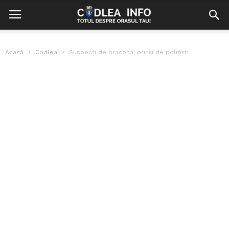
Acasă
Codlea
Suspecţi de braconaj prinşi de poliţişti