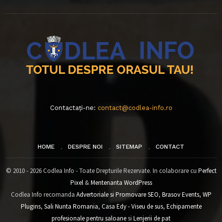
Contactați-ne:
contact@codlea-info.ro
HOME
DESPRE NOI
SITEMAP
CONTACT
© 2010 - 2026 Codlea Info - Toate Drepturile Rezervate. In colaborare cu
Perfect
Pixel
&
Mentenanta WordPress
Codlea Info recomanda
Advertoriale si Promovare SEO
,
Brasov Events
,
WP
Plugins
,
Sali Nunta Romania
,
Casa Edy - Viseu de sus
,
Echipamente
profesionale pentru saloane
si
Lenjerii de pat