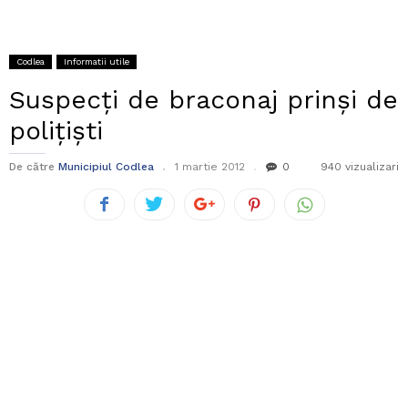
Codlea
Informatii utile
Suspecţi de braconaj prinşi de
poliţişti
De către
Municipiul Codlea
1 martie 2012
0
940 vizualizari