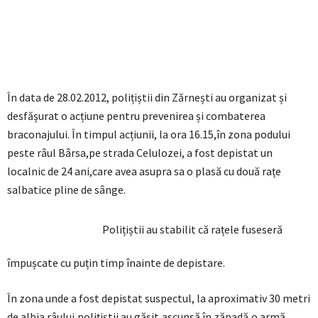
În data de 28.02.2012, polițiștii din Zărnești au organizat și
desfășurat o acțiune pentru prevenirea și combaterea
braconajului. În timpul acțiunii, la ora 16.15,în zona podului
peste râul Bârsa,pe strada Celulozei, a fost depistat un
localnic de 24 ani,care avea asupra sa o plasă cu două rațe
salbatice pline de sânge.
Polițiștii au stabilit că rațele fuseseră
împușcate cu puțin timp înainte de depistare.
În zona unde a fost depistat suspectul, la aproximativ 30 metri
de albia râului,polițiștii au găsit,ascunsă în zăpadă,o armă