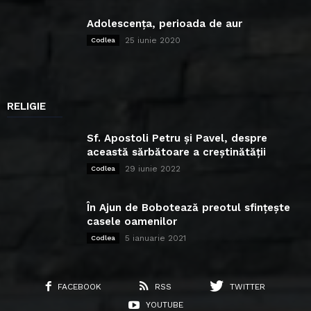
Adolescența, perioada de aur
25 iunie 2020
Codlea
RELIGIE
Sf. Apostoli Petru și Pavel, despre
această sărbătoare a creștinătății
29 iunie 2022
Codlea
În Ajun de Bobotează preotul sfințește
casele oamenilor
5 ianuarie 2021
Codlea
FACEBOOK
RSS
TWITTER
YOUTUBE