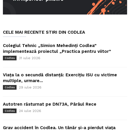
CELE MAI RECENTE STIRI DIN CODLEA
Colegiul Tehnic „Simion Mehedinți Codlea”
implementează proiectul „Practica pentru viitor”
31 iulie 2026
Codlea
Viața la o secundă distanță: Exercițiu ISU cu victime
multiple, urmare...
29 iulie 2026
Codlea
Autotren răsturnat pe DN73A, Pârâul Rece
24 iulie 2026
Codlea
Grav accident în Codlea. Un tânăr și-a pierdut viața