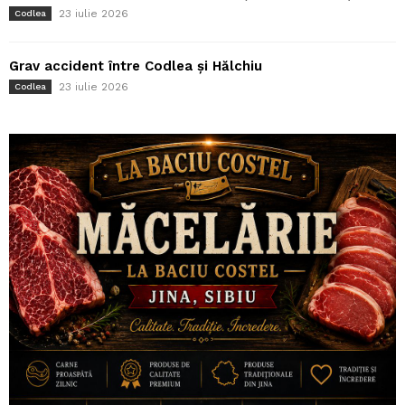
23 iulie 2026
Codlea
Grav accident între Codlea și Hălchiu
23 iulie 2026
Codlea