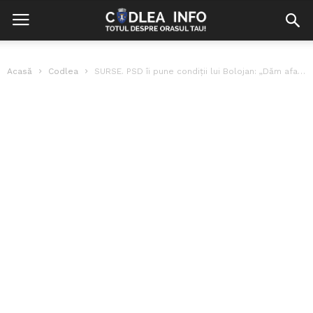
Acasă
Codlea
SURSE. PSD îi pune condiții lui Bolojan: „Dăm afară 10% din administrația...