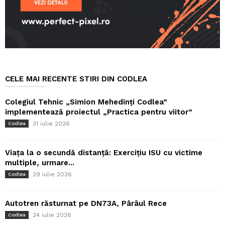
CELE MAI RECENTE STIRI DIN CODLEA
Colegiul Tehnic „Simion Mehedinți Codlea”
implementează proiectul „Practica pentru viitor”
31 iulie 2026
Codlea
Viața la o secundă distanță: Exercițiu ISU cu victime
multiple, urmare...
29 iulie 2026
Codlea
Autotren răsturnat pe DN73A, Pârâul Rece
24 iulie 2026
Codlea