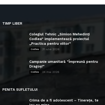
TIMP LIBER
Colegiul Tehnic „Simion Mehedinți
Codlea” implementează proiectul
„Practica pentru viitor”
31 iulie 2026
Codlea
Campanie umanitară ”Împreună pentru
Dragoș!”
24 mai 2026
Codlea
PENITA SUFLETULUI
Crima de a fi adolescent – Tinerețe, te
iau cu mine...