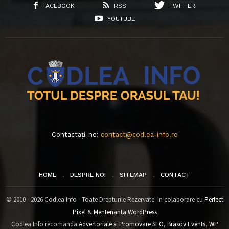
FACEBOOK
RSS
TWITTER
YOUTUBE
Contactați-ne:
contact@codlea-info.ro
HOME
DESPRE NOI
SITEMAP
CONTACT
© 2010 - 2026 Codlea Info - Toate Drepturile Rezervate. In colaborare cu
Perfect
Pixel
&
Mentenanta WordPress
Codlea Info recomanda
Advertoriale si Promovare SEO
,
Brasov Events
,
WP