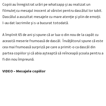
Copiii au înregistrat urări pe whatsapp și au realizat un
filmuleț cu mesajul inocent al vârstei pentru dascălul lor iubit.
Dascălul a ascultat mesajele cu mare atenție și plin de emoții.
I-au dat lacrimile și s-a bucurat totodată.
A împlnit 65 de ani și spune că ar lua-o din nou de la capăt cu
această meserie frumoasă de dascăl. Învățătorul spune că este
cea mai frumoasă surpriză pe care a primit-o ca dascăl din
partea copiilor și că abia așteaptă să reînceapă școala pentru a
fi din nou împreună.
VIDEO – Mesajele copiilor