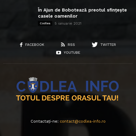
În Ajun de Bobotează preotul sfințește
casele oamenilor
5 ianuarie 2021
Codlea
FACEBOOK
RSS
TWITTER
YOUTUBE
Contactați-ne:
contact@codlea-info.ro