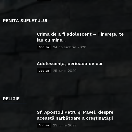
PENITA SUFLETULUI
Crima de a fi adolescent – Tinerețe, te
iau cu mine...
24 noiembrie 2020
Codlea
Adolescența, perioada de aur
25 iunie 2020
Codlea
RELIGIE
Sf. Apostoli Petru și Pavel, despre
această sărbătoare a creștinătății
29 iunie 2022
Codlea