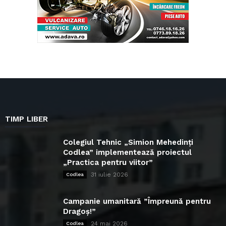
TIMP LIBER
Colegiul Tehnic „Simion Mehedinți
Codlea” implementează proiectul
„Practica pentru viitor”
31 iulie 2026
Codlea
Campanie umanitară ”Împreună pentru
Dragoș!”
24 mai 2026
Codlea