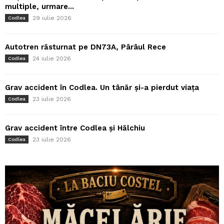
multiple, urmare...
29 iulie 2026
Codlea
Autotren răsturnat pe DN73A, Pârâul Rece
24 iulie 2026
Codlea
Grav accident în Codlea. Un tânăr și-a pierdut viața
23 iulie 2026
Codlea
Grav accident între Codlea și Hălchiu
23 iulie 2026
Codlea