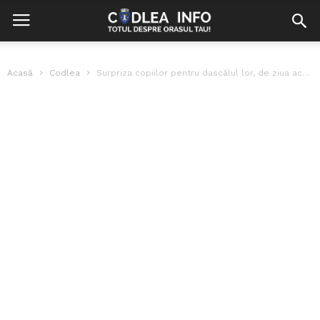
Acasă
Codlea
Surpriza copiilor pentru dascălul lor, de ziua acestuia