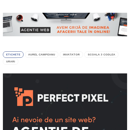
ETICHETE
AUREL CAMPEANU
INVATATOR
SCOALA 3 CODLEA
URARI