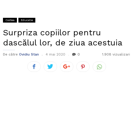
Codlea
Educatie
Surpriza copiilor pentru
dascălul lor, de ziua acestuia
De către
Ovidiu Stan
4 mai 2020
0
1.908 vizualizari