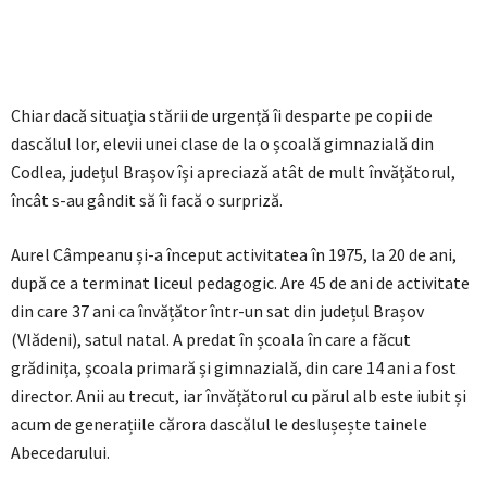
Chiar dacă situația stării de urgență îi desparte pe copii de
dascălul lor, elevii unei clase de la o școală gimnazială din
Codlea, județul Brașov își apreciază atât de mult învățătorul,
încât s-au gândit să îi facă o surpriză.
Aurel Câmpeanu și-a început activitatea în 1975, la 20 de ani,
după ce a terminat liceul pedagogic. Are 45 de ani de activitate
din care 37 ani ca învățător într-un sat din județul Brașov
(Vlădeni), satul natal. A predat în școala în care a făcut
grădinița, școala primară și gimnazială, din care 14 ani a fost
director. Anii au trecut, iar învățătorul cu părul alb este iubit și
acum de generațiile cărora dascălul le deslușește tainele
Abecedarului.