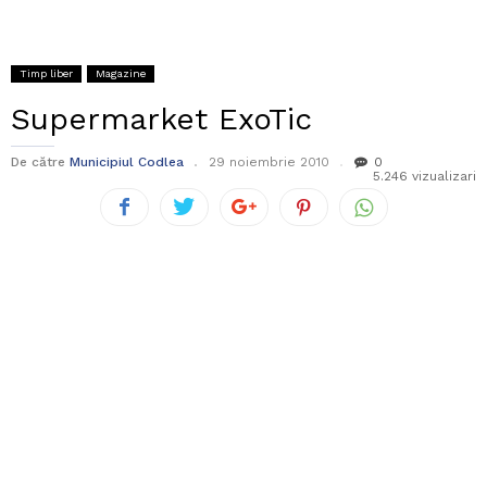
Timp liber
Magazine
Supermarket ExoTic
De către
Municipiul Codlea
29 noiembrie 2010
0
5.246 vizualizari