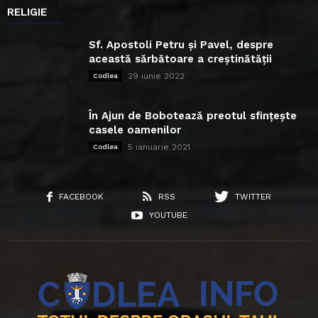
RELIGIE
Sf. Apostoli Petru și Pavel, despre
această sărbătoare a creștinătății
29 iunie 2022
Codlea
În Ajun de Bobotează preotul sfințește
casele oamenilor
5 ianuarie 2021
Codlea
FACEBOOK
RSS
TWITTER
YOUTUBE