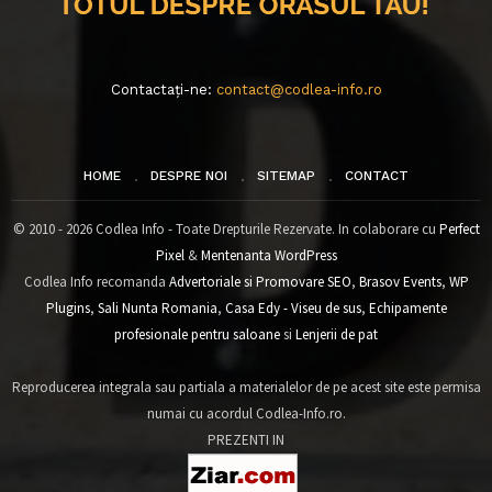
Contactați-ne:
contact@codlea-info.ro
HOME
DESPRE NOI
SITEMAP
CONTACT
© 2010 - 2026 Codlea Info - Toate Drepturile Rezervate. In colaborare cu
Perfect
Pixel
&
Mentenanta WordPress
Codlea Info recomanda
Advertoriale si Promovare SEO
,
Brasov Events
,
WP
Plugins
,
Sali Nunta Romania
,
Casa Edy - Viseu de sus
,
Echipamente
profesionale pentru saloane
si
Lenjerii de pat
Reproducerea integrala sau partiala a materialelor de pe acest site este permisa
numai cu acordul Codlea-Info.ro.
PREZENTI IN