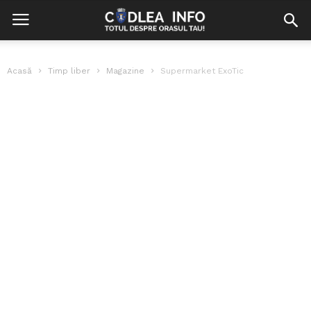
Acasă
Timp liber
Magazine
Supermarket ExoTic