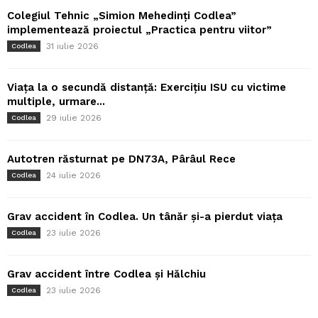
Colegiul Tehnic „Simion Mehedinți Codlea”
implementează proiectul „Practica pentru viitor”
31 iulie 2026
Codlea
Viața la o secundă distanță: Exercițiu ISU cu victime
multiple, urmare...
29 iulie 2026
Codlea
Autotren răsturnat pe DN73A, Pârâul Rece
24 iulie 2026
Codlea
Grav accident în Codlea. Un tânăr și-a pierdut viața
23 iulie 2026
Codlea
Grav accident între Codlea și Hălchiu
23 iulie 2026
Codlea