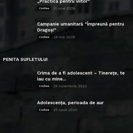
„Practica pentru viitor”
31 iulie 2026
Codlea
Campanie umanitară ”Împreună pentru
Dragoș!”
24 mai 2026
Codlea
PENITA SUFLETULUI
Crima de a fi adolescent – Tinerețe, te
iau cu mine...
24 noiembrie 2020
Codlea
Adolescența, perioada de aur
25 iunie 2020
Codlea