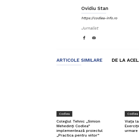
Ovidiu Stan
https://codlea-info.ro
Jurnalist
ARTICOLE SIMILARE
DE LA ACE
Codlea
Codlea
Viața l
Colegiul Tehnic „Simion
Exerciți
Mehedinți Codlea”
urmare 
implementează proiectul
„Practica pentru viitor”