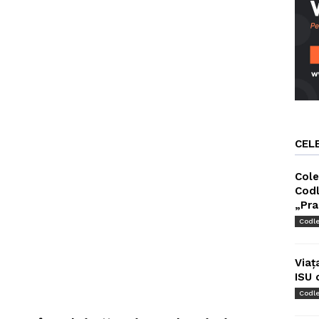
CEL
Cole
Codl
„Pra
Codl
Viaț
ISU 
Codl