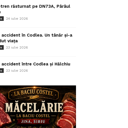
tren răsturnat pe DN73A, Pârâul
e
24 iulie 2026
ea
 accident în Codlea. Un tânăr și-a
dut viața
23 iulie 2026
ea
 accident între Codlea și Hălchiu
23 iulie 2026
ea