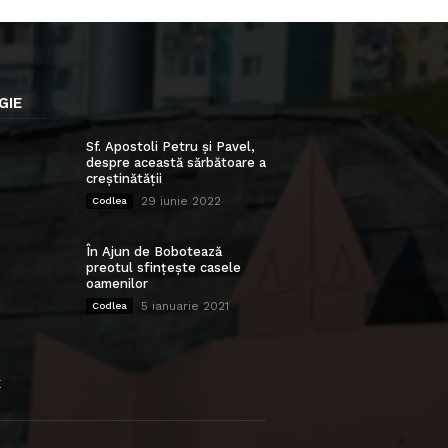
GIE
Sf. Apostoli Petru și Pavel,
despre această sărbătoare a
creștinătății
29 iunie 2022
Codlea
În Ajun de Bobotează
preotul sfințește casele
oamenilor
5 ianuarie 2021
Codlea
E