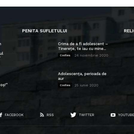
PENITA SUFLETULUI
RELI
n
Crima de a fi adolescent –
Tinerețe, te iau cu mine...
ul
24 noiembrie 2020
Codlea
”
Adolescența, perioada de
aur
oș!”
25 iunie 2020
Codlea
FACEBOOK
RSS
TWITTER
YOUTUB