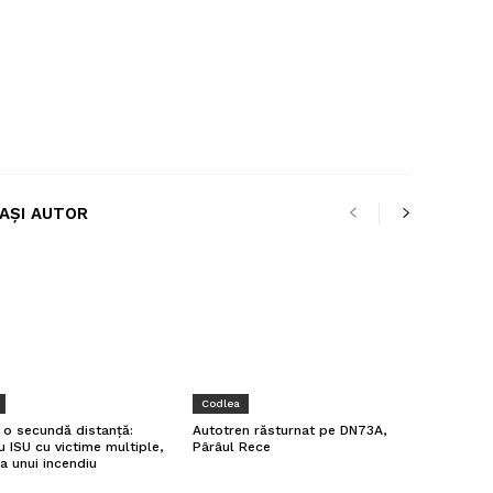
LAȘI AUTOR
Codlea
a o secundă distanță:
Autotren răsturnat pe DN73A,
u ISU cu victime multiple,
Pârâul Rece
a unui incendiu