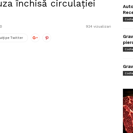
za închisă circulației
Auto
Rec
Codl
0
924 vizualizari
Grav
uiți pe Twitter
pier
Codl
Grav
Codl