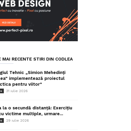
E MAI RECENTE STIRI DIN CODLEA
giul Tehnic „Simion Mehedinți
ea” implementează proiectul
ctica pentru viitor”
31 iulie 2026
ea
a la o secundă distanță: Exercițiu
cu victime multiple, urmare...
29 iulie 2026
ea