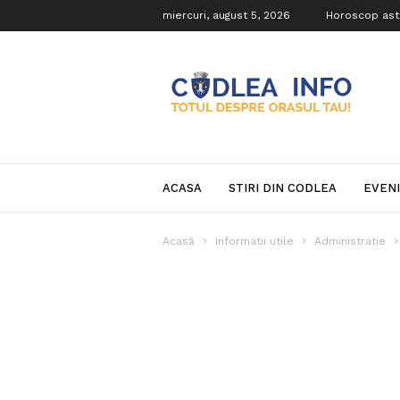
miercuri, august 5, 2026
Horoscop ast
Codlea
Info
ACASA
STIRI DIN CODLEA
EVEN
Acasă
Informatii utile
Administratie