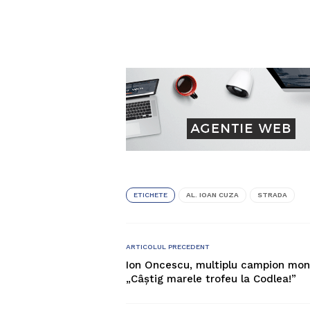
ETICHETE
AL. IOAN CUZA
STRADA
ARTICOLUL PRECEDENT
Ion Oncescu, multiplu campion mond
„Câștig marele trofeu la Codlea!”