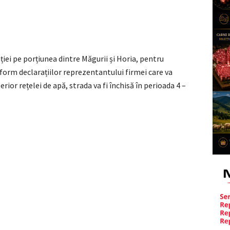
ației pe porțiunea dintre Măgurii și Horia, pentru
form declarațiilor reprezentantului firmei care va
ior rețelei de apă, strada va fi închisă în perioada 4 –