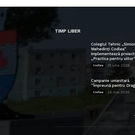
TIMP LIBER
Colegiul Tehnic „Simio
Mehedinți Codlea”
implementează proiect
„Practica pentru viitor
31 iulie 2026
Codlea
Campanie umanitară
”Împreună pentru Drag
24 mai 2026
Codlea