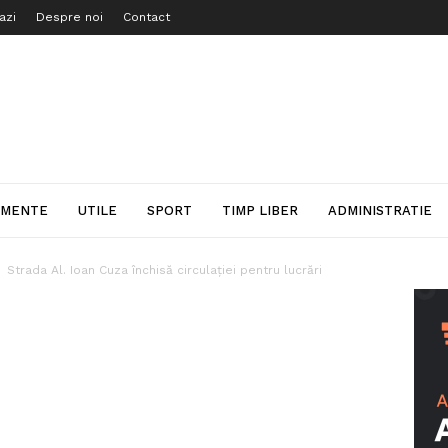
azi
Despre noi
Contact
IMENTE
UTILE
SPORT
TIMP LIBER
ADMINISTRATIE
Strada Al. Ioan Cuza închisă circulației pentru lucrări