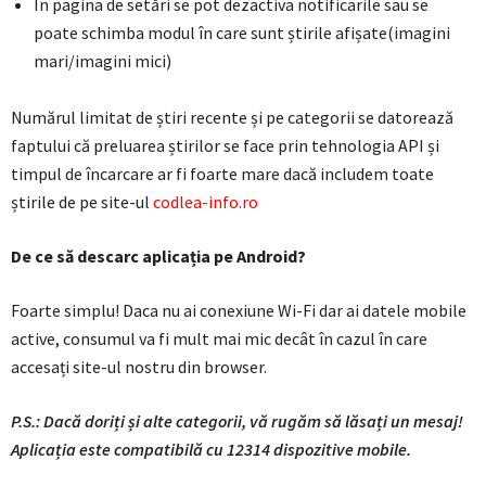
In pagina de setări se pot dezactiva notificarile sau se
poate schimba modul în care sunt știrile afișate(imagini
mari/imagini mici)
Numărul limitat de știri recente și pe categorii se datorează
faptului că preluarea știrilor se face prin tehnologia API și
timpul de încarcare ar fi foarte mare dacă includem toate
știrile de pe site-ul
codlea-info.ro
De ce să descarc aplicația pe Android?
Foarte simplu! Daca nu ai conexiune Wi-Fi dar ai datele mobile
active, consumul va fi mult mai mic decât în cazul în care
accesați site-ul nostru din browser.
P.S.: Dacă doriți și alte categorii, vă rugăm să lăsați un mesaj!
Aplicația este compatibilă cu 12314 dispozitive mobile.