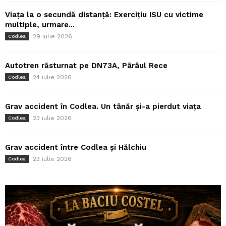
Viața la o secundă distanță: Exercițiu ISU cu victime
multiple, urmare...
29 iulie 2026
Codlea
Autotren răsturnat pe DN73A, Pârâul Rece
24 iulie 2026
Codlea
Grav accident în Codlea. Un tânăr și-a pierdut viața
23 iulie 2026
Codlea
Grav accident între Codlea și Hălchiu
23 iulie 2026
Codlea