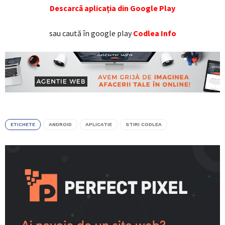
Descarcă aplicația din Google Play
sau caută în google play
Codlea Info
ETICHETE
ANDROID
APLICATIE
STIRI CODLEA