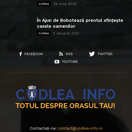
29 iunie 2022
Codlea
În Ajun de Bobotează preotul sfințește
casele oamenilor
5 ianuarie 2021
Codlea
FACEBOOK
RSS
TWITTER
YOUTUBE
Contactați-ne:
contact@codlea-info.ro