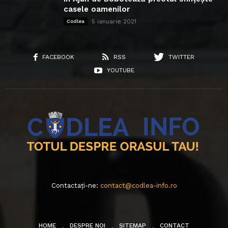
casele oamenilor
5 ianuarie 2021
Codlea
FACEBOOK
RSS
TWITTER
YOUTUBE
Contactați-ne:
contact@codlea-info.ro
HOME
DESPRE NOI
SITEMAP
CONTACT