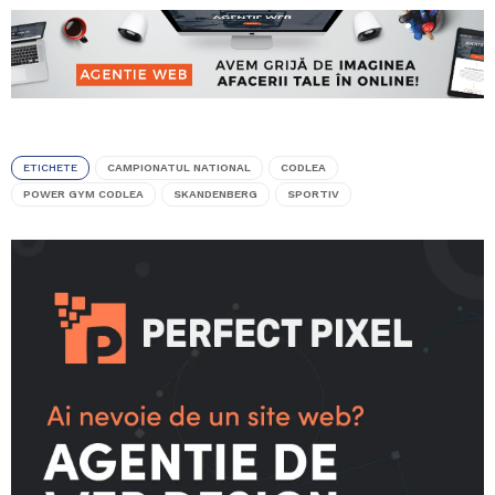
ETICHETE
CAMPIONATUL NATIONAL
CODLEA
POWER GYM CODLEA
SKANDENBERG
SPORTIV