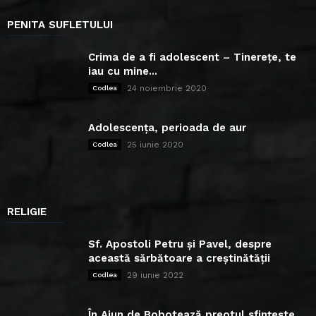
PENITA SUFLETULUI
Crima de a fi adolescent – Tinerețe, te
iau cu mine...
24 noiembrie 2020
Codlea
Adolescența, perioada de aur
25 iunie 2020
Codlea
RELIGIE
Sf. Apostoli Petru și Pavel, despre
această sărbătoare a creștinătății
29 iunie 2022
Codlea
În Ajun de Bobotează preotul sfințește