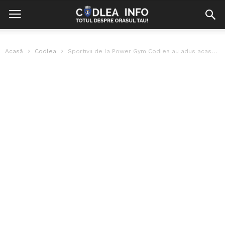
Acasă
Codlea
Sportivii de la Power Gym Codlea au adus acasă 12 medalii de...