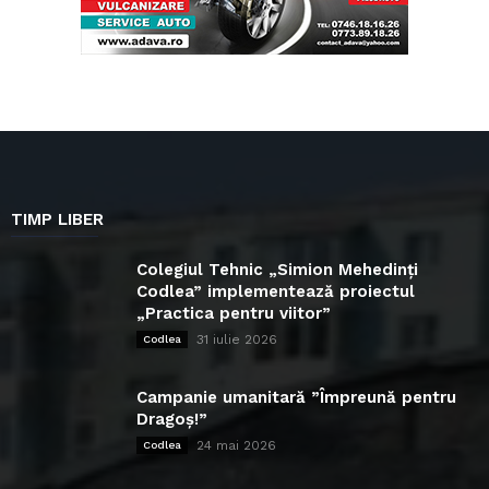
TIMP LIBER
Colegiul Tehnic „Simion Mehedinți
Codlea” implementează proiectul
„Practica pentru viitor”
31 iulie 2026
Codlea
Campanie umanitară ”Împreună pentru
Dragoș!”
24 mai 2026
Codlea