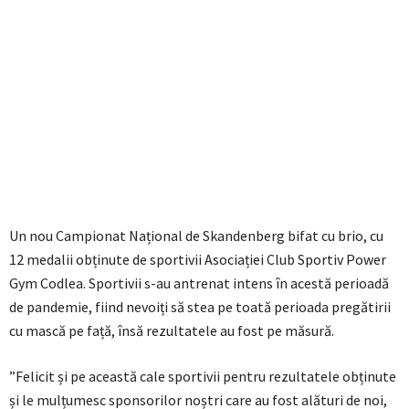
Un nou Campionat Național de Skandenberg bifat cu brio, cu
12 medalii obținute de sportivii Asociației Club Sportiv Power
Gym Codlea. Sportivii s-au antrenat intens în acestă perioadă
de pandemie, fiind nevoiți să stea pe toată perioada pregătirii
cu mască pe față, însă rezultatele au fost pe măsură.
”Felicit și pe această cale sportivii pentru rezultatele obținute
și le mulțumesc sponsorilor noștri care au fost alături de noi,