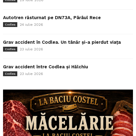
29 iulie 2026
Autotren răsturnat pe DN73A, Pârâul Rece
24 iulie 2026
Codlea
Grav accident în Codlea. Un tânăr și-a pierdut viața
23 iulie 2026
Codlea
Grav accident între Codlea și Hălchiu
23 iulie 2026
Codlea