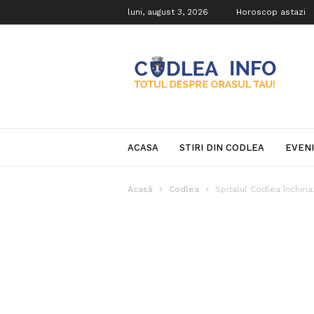
luni, august 3, 2026
Horoscop astazi
Codlea
Info
ACASA
STIRI DIN CODLEA
EVEN
Acasă
Codlea
Spitalul Codlea închiria