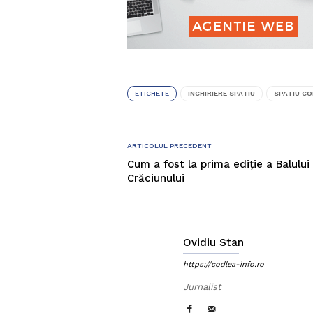
ETICHETE
INCHIRIERE SPATIU
SPATIU C
ARTICOLUL PRECEDENT
Cum a fost la prima ediție a Balului
Crăciunului
Ovidiu Stan
https://codlea-info.ro
Jurnalist