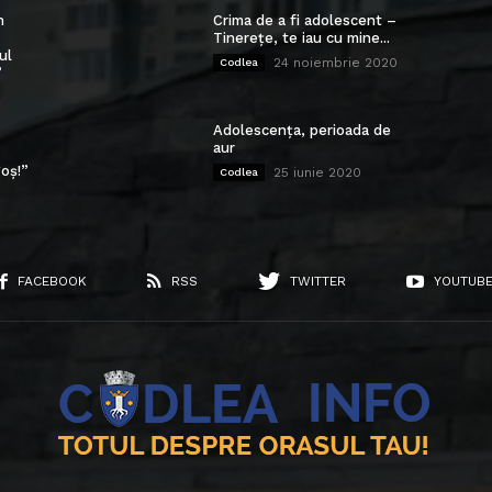
n
Crima de a fi adolescent –
Tinerețe, te iau cu mine...
ul
24 noiembrie 2020
Codlea
”
Adolescența, perioada de
aur
oș!”
25 iunie 2020
Codlea
FACEBOOK
RSS
TWITTER
YOUTUB