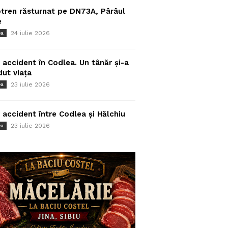
tren răsturnat pe DN73A, Pârâul
e
24 iulie 2026
ea
 accident în Codlea. Un tânăr și-a
dut viața
23 iulie 2026
ea
 accident între Codlea și Hălchiu
23 iulie 2026
ea