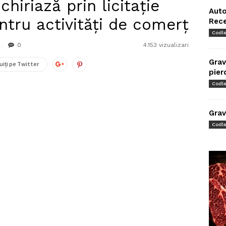
chiriază prin licitație
Auto
ntru activități de comerț
Rec
Codl
0
4.153 vizualizari
Grav
uiți pe Twitter
pier
Codl
Grav
Codl