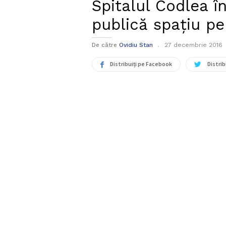
Spitalul Codlea în
publică spațiu pe
De către
Ovidiu Stan
27 decembrie 2016
Distribuiți pe Facebook
Distrib