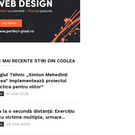
E MAI RECENTE STIRI DIN CODLEA
giul Tehnic „Simion Mehedinți
ea” implementează proiectul
ctica pentru viitor”
31 iulie 2026
ea
a la o secundă distanță: Exercițiu
cu victime multiple, urmare...
29 iulie 2026
ea