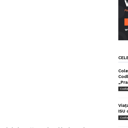
CEL
Cole
Codl
„Pra
Codl
Viaț
ISU 
Codl