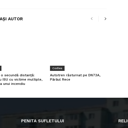
LAȘI AUTOR
Codlea
a o secundă distanță:
Autotren răsturnat pe DN73A,
u ISU cu victime multiple,
Pârâul Rece
a unui incendiu
PENITA SUFLETULUI
RELI