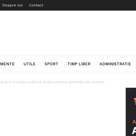
Despre noi
Contact
IMENTE
UTILE
SPORT
TIMP LIBER
ADMINISTRATIE
ză prin licitație publică spațiu pentru activități de comerț