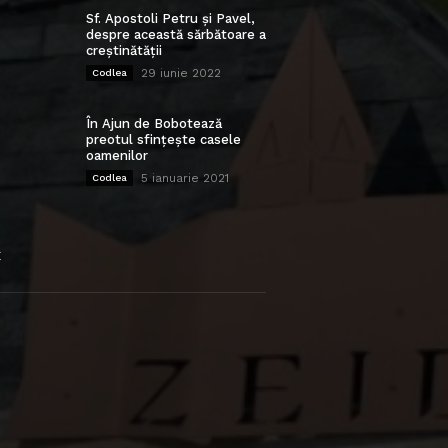
Sf. Apostoli Petru și Pavel,
despre această sărbătoare a
creștinătății
29 iunie 2022
Codlea
În Ajun de Bobotează
preotul sfințește casele
oamenilor
5 ianuarie 2021
Codlea
E