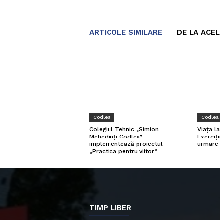
ARTICOLE SIMILARE
DE LA ACE
Codlea
Codlea
Viața l
Colegiul Tehnic „Simion
Exerciți
Mehedinți Codlea”
urmare 
implementează proiectul
„Practica pentru viitor”
TIMP LIBER