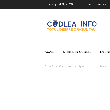
luni, august 3, 2026
Horoscop astazi
Codlea
Info
ACASA
STIRI DIN CODLEA
EVEN
Acasă
Campanii
Spectacol folcloric c