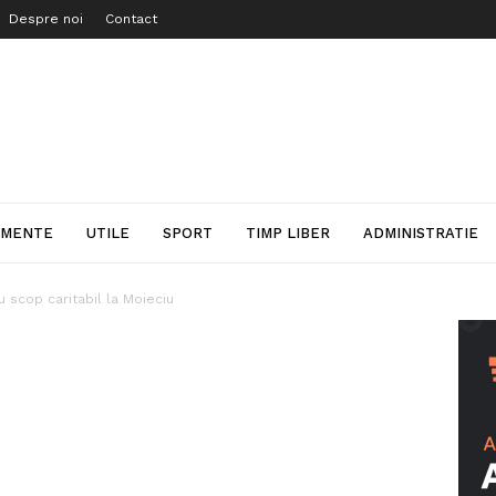
Despre noi
Contact
IMENTE
UTILE
SPORT
TIMP LIBER
ADMINISTRATIE
u scop caritabil la Moieciu