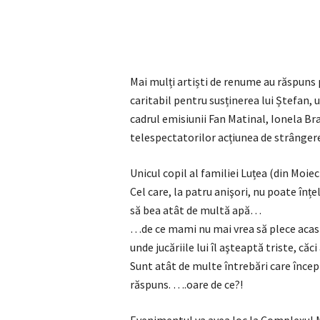
Mai mulți artiști de renume au răspuns p
caritabil pentru susținerea lui Ștefan, u
cadrul emisiunii Fan Matinal, Ionela Br
telespectatorilor acțiunea de strângere
Unicul copil al familiei Luțea (din Moie
Cel care, la patru anişori, nu poate înțe
să bea atât de multă apă…
…de ce mami nu mai vrea să plece acasă,
unde jucăriile lui îl aşteaptă triste, căc
Sunt atât de multe întrebări care înce
răspuns. ….oare de ce?!