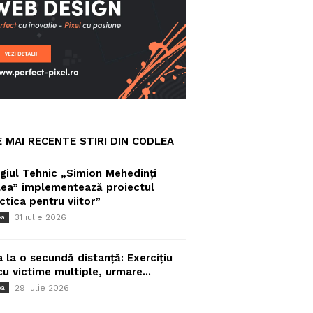
E MAI RECENTE STIRI DIN CODLEA
giul Tehnic „Simion Mehedinți
ea” implementează proiectul
ctica pentru viitor”
31 iulie 2026
ea
a la o secundă distanță: Exercițiu
cu victime multiple, urmare...
29 iulie 2026
ea