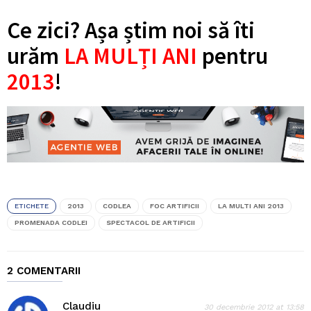
Ce zici? Așa știm noi să îti
urăm
LA MULȚI ANI
pentru
2013
!
ETICHETE
2013
CODLEA
FOC ARTIFICII
LA MULTI ANI 2013
PROMENADA CODLEI
SPECTACOL DE ARTIFICII
2 COMENTARII
Claudiu
30 decembrie 2012 at 13:58