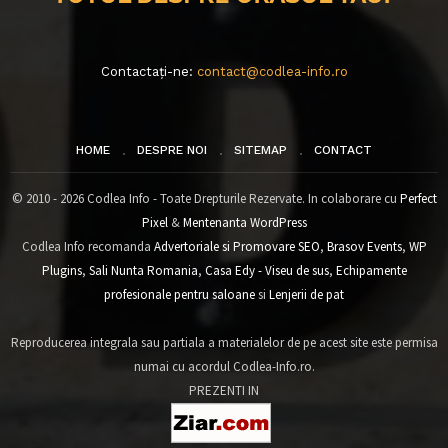
Contactați-ne:
contact@codlea-info.ro
HOME
DESPRE NOI
SITEMAP
CONTACT
© 2010 - 2026 Codlea Info - Toate Drepturile Rezervate. In colaborare cu
Perfect
Pixel
&
Mentenanta WordPress
Codlea Info recomanda
Advertoriale si Promovare SEO
,
Brasov Events
,
WP
Plugins
,
Sali Nunta Romania
,
Casa Edy - Viseu de sus
,
Echipamente
profesionale pentru saloane
si
Lenjerii de pat
Reproducerea integrala sau partiala a materialelor de pe acest site este permisa
numai cu acordul Codlea-Info.ro.
PREZENTI IN