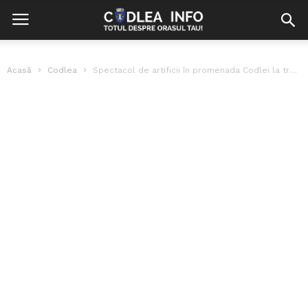
Acasă
Codlea
Spectacol de artificii în promenada Codlei la trecerea dintre ani