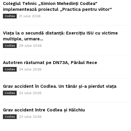
Colegiul Tehnic „Simion Mehedinți Codlea”
implementează proiectul „Practica pentru viitor”
31 iulie 2026
Codlea
Viața la o secundă distanță: Exercițiu ISU cu victime
multiple, urmare...
29 iulie 2026
Codlea
Autotren răsturnat pe DN73A, Pârâul Rece
24 iulie 2026
Codlea
Grav accident în Codlea. Un tânăr și-a pierdut viața
23 iulie 2026
Codlea
Grav accident între Codlea și Hălchiu
23 iulie 2026
Codlea