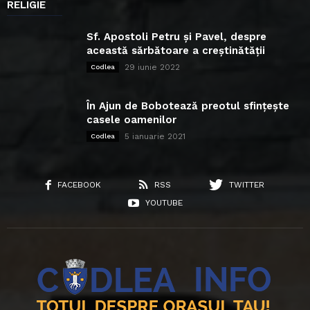
RELIGIE
Sf. Apostoli Petru și Pavel, despre
această sărbătoare a creștinătății
29 iunie 2022
Codlea
În Ajun de Bobotează preotul sfințește
casele oamenilor
5 ianuarie 2021
Codlea
FACEBOOK
RSS
TWITTER
YOUTUBE