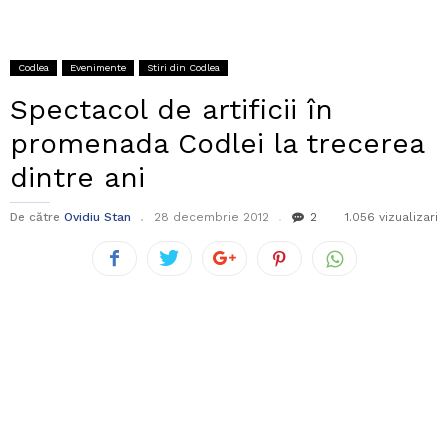
Codlea
Evenimente
Stiri din Codlea
Spectacol de artificii în
promenada Codlei la trecerea
dintre ani
De către
Ovidiu Stan
28 decembrie 2012
2
1.056 vizualizari