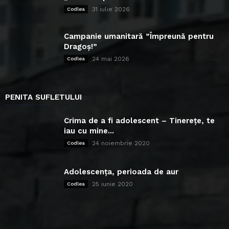
31 iulie 2026
Codlea
Campanie umanitară ”Împreună pentru
Dragoș!”
24 mai 2026
Codlea
PENITA SUFLETULUI
Crima de a fi adolescent – Tinerețe, te
iau cu mine...
24 noiembrie 2020
Codlea
Adolescența, perioada de aur
25 iunie 2020
Codlea