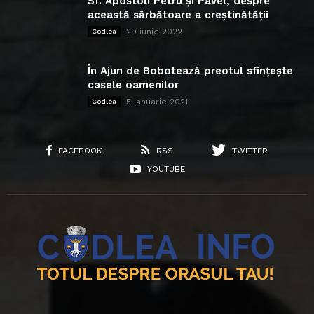
Sf. Apostoli Petru și Pavel, despre
această sărbătoare a creștinătății
29 iunie 2022
Codlea
În Ajun de Bobotează preotul sfințește
casele oamenilor
5 ianuarie 2021
Codlea
FACEBOOK
RSS
TWITTER
YOUTUBE