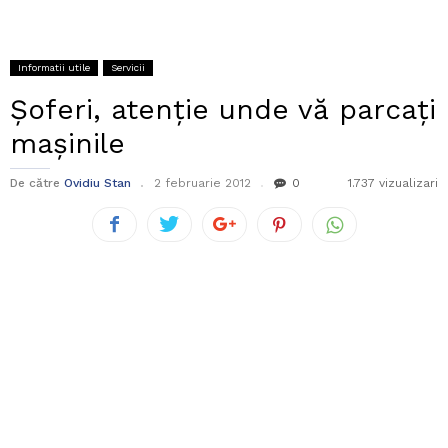
Informatii utile
Servicii
Şoferi, atenţie unde vă parcaţi
maşinile
De către
Ovidiu Stan
2 februarie 2012
0
1.737 vizualizari