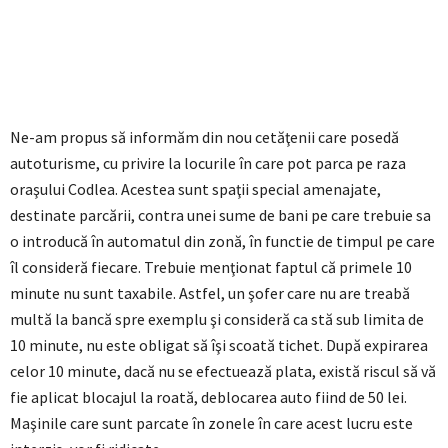
Ne-am propus să informăm din nou cetăţenii care posedă
autoturisme, cu privire la locurile în care pot parca pe raza
oraşului Codlea. Acestea sunt spaţii special amenajate,
destinate parcării, contra unei sume de bani pe care trebuie sa
o introducă în automatul din zonă, în functie de timpul pe care
îl consideră fiecare. Trebuie menţionat faptul că primele 10
minute nu sunt taxabile. Astfel, un şofer care nu are treabă
multă la bancă spre exemplu şi consideră ca stă sub limita de
10 minute, nu este obligat să îşi scoată tichet. După expirarea
celor 10 minute, dacă nu se efectuează plata, există riscul să vă
fie aplicat blocajul la roată, deblocarea auto fiind de 50 lei.
Maşinile care sunt parcate în zonele în care acest lucru este