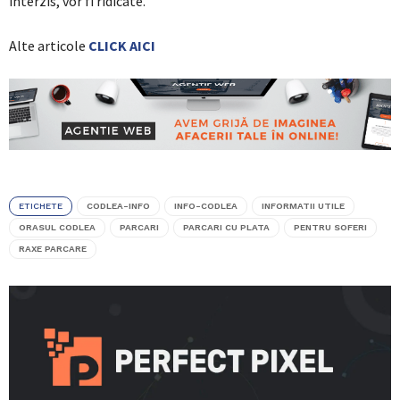
interzis, vor fi ridicate.
Alte articole
CLICK AICI
ETICHETE
CODLEA-INFO
INFO-CODLEA
INFORMATII UTILE
ORASUL CODLEA
PARCARI
PARCARI CU PLATA
PENTRU SOFERI
RAXE PARCARE