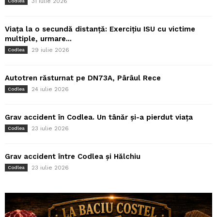
31 iulie 2026
Codlea
Viața la o secundă distanță: Exercițiu ISU cu victime
multiple, urmare...
29 iulie 2026
Codlea
Autotren răsturnat pe DN73A, Pârâul Rece
24 iulie 2026
Codlea
Grav accident în Codlea. Un tânăr și-a pierdut viața
23 iulie 2026
Codlea
Grav accident între Codlea și Hălchiu
23 iulie 2026
Codlea