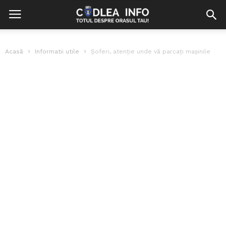
Acasă
Informatii utile
Şoferi, atenţie unde vă parcaţi maşinile