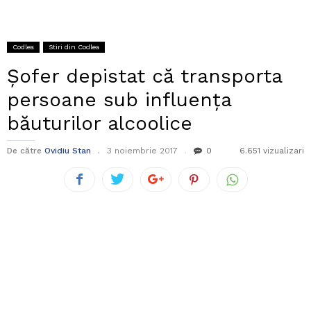
Codlea
Stiri din Codlea
Șofer depistat că transporta
persoane sub influența
băuturilor alcoolice
De către
Ovidiu Stan
3 noiembrie 2017
0
6.651 vizualizari