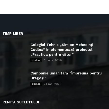
TIMP LIBER
Colegiul Tehnic „Simion Mehedinți
Codlea” implementează proiectul
„Practica pentru viitor”
31 iulie 2026
Codlea
Campanie umanitară ”Împreună pentru
Dragoș!”
24 mai 2026
Codlea
PENITA SUFLETULUI