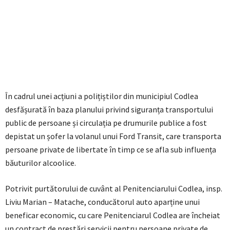
În cadrul unei acțiuni a polițiștilor din municipiul Codlea
desfășurată în baza planului privind siguranța transportului
public de persoane și circulația pe drumurile publice a fost
depistat un șofer la volanul unui Ford Transit, care transporta
persoane private de libertate în timp ce se afla sub influența
băuturilor alcoolice.
Potrivit purtătorului de cuvânt al Penitenciarului Codlea, insp.
Liviu Marian – Matache, conducătorul auto aparține unui
beneficar economic, cu care Penitenciarul Codlea are încheiat
un contract de prestări servicii pentru persoane private de