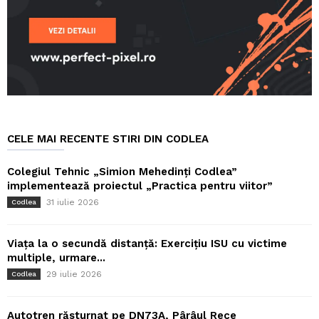
CELE MAI RECENTE STIRI DIN CODLEA
Colegiul Tehnic „Simion Mehedinți Codlea”
implementează proiectul „Practica pentru viitor”
31 iulie 2026
Codlea
Viața la o secundă distanță: Exercițiu ISU cu victime
multiple, urmare...
29 iulie 2026
Codlea
Autotren răsturnat pe DN73A, Pârâul Rece