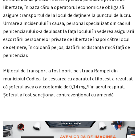
libertate, în baza căruia operatorul economic se obligă să
asigure transportul de la locul de deținere la punctul de lucru.
Urmare a incidenului în cauza, personal specializat din cadrul
penitenciarului s-a deplasat la fața locului în vederea asigurării
escortării persoanelor private de libertate înapoi către locul
de deținere, în coloană pe jos, dată fiind distanța mică față de
penitenciar.
Mijlocul de transport a fost oprit pe strada Rampei din
municipiul Codlea. La testarea cu aparatul etilotest a rezultat
că șoferul avea o alcoolemie de 0,14 mg/l în aerul respirat.
Șoferul a fost sancționat contravențional cu amendă.