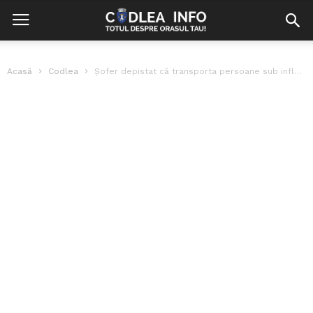
Acasă
Codlea
Șofer depistat că transporta persoane sub influența băuturilor alcoolice