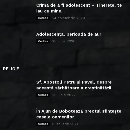
Crima de a fi adolescent – Tinerețe, te
iau cu mine...
24 noiembrie 2020
Codlea
Adolescența, perioada de aur
25 iunie 2020
Codlea
RELIGIE
Sf. Apostoli Petru și Pavel, despre
această sărbătoare a creștinătății
29 iunie 2022
Codlea
În Ajun de Bobotează preotul sfințește
casele oamenilor
5 ianuarie 2021
Codlea