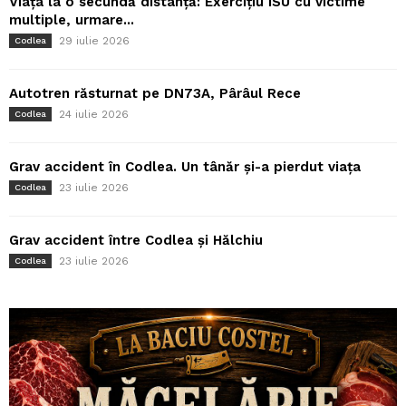
Viața la o secundă distanță: Exercițiu ISU cu victime
multiple, urmare...
29 iulie 2026
Codlea
Autotren răsturnat pe DN73A, Pârâul Rece
24 iulie 2026
Codlea
Grav accident în Codlea. Un tânăr și-a pierdut viața
23 iulie 2026
Codlea
Grav accident între Codlea și Hălchiu
23 iulie 2026
Codlea