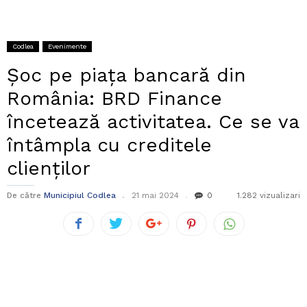
Codlea
Evenimente
Șoc pe piața bancară din
România: BRD Finance
încetează activitatea. Ce se va
întâmpla cu creditele
clienților
De către
Municipiul Codlea
21 mai 2024
0
1.282 vizualizari