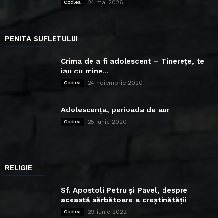
24 mai 2026
Codlea
PENITA SUFLETULUI
Crima de a fi adolescent – Tinerețe, te
iau cu mine...
24 noiembrie 2020
Codlea
Adolescența, perioada de aur
25 iunie 2020
Codlea
RELIGIE
Sf. Apostoli Petru și Pavel, despre
această sărbătoare a creștinătății
29 iunie 2022
Codlea