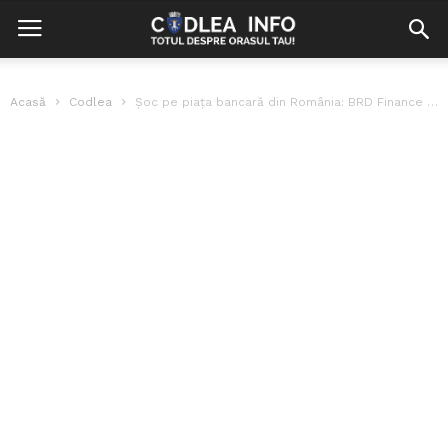
Acasă
Codlea
Șoc pe piața bancară din România: BRD Finance încetează activitatea. Ce se...