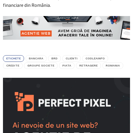
financiare din România.
ETICHETE
BANCARA
BRD
CLIENTI
CODLEAINFO
CREDITE
GROUPE SOCIETE
PIATA
RETRAGERE
ROMANIA