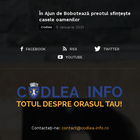
În Ajun de Bobotează preotul sfințește
casele oamenilor
5 ianuarie 2021
Codlea
FACEBOOK
RSS
TWITTER
YOUTUBE
Contactați-ne:
contact@codlea-info.ro