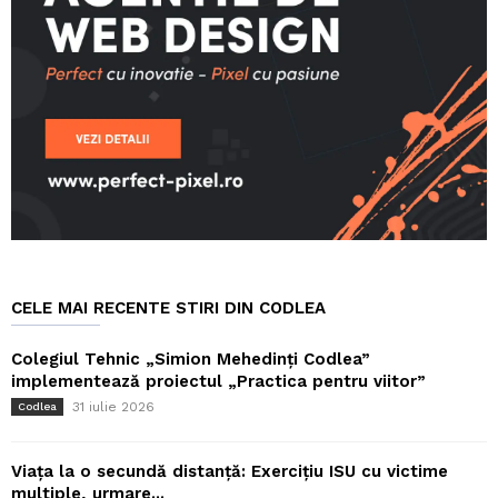
CELE MAI RECENTE STIRI DIN CODLEA
Colegiul Tehnic „Simion Mehedinți Codlea”
implementează proiectul „Practica pentru viitor”
31 iulie 2026
Codlea
Viața la o secundă distanță: Exercițiu ISU cu victime
multiple, urmare...