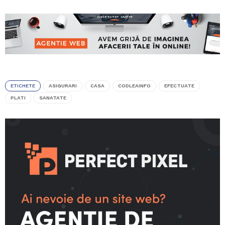
ETICHETE
ASIGURARI
CASA
CODLEAINFO
EFECTUATE
PLATI
SANATATE