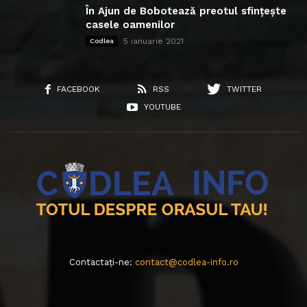
În Ajun de Bobotează preotul sfințește
casele oamenilor
5 ianuarie 2021
Codlea
FACEBOOK
RSS
TWITTER
YOUTUBE
Contactați-ne:
contact@codlea-info.ro