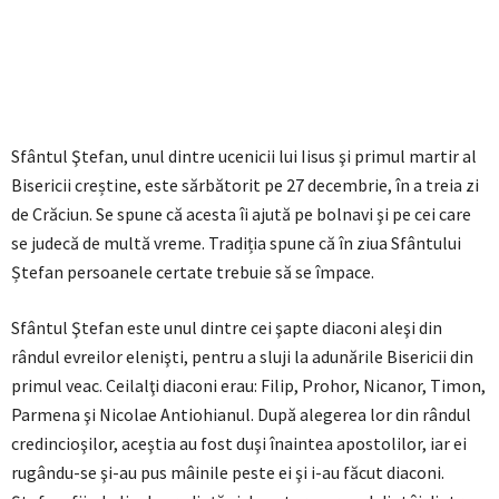
Sfântul Ştefan, unul dintre ucenicii lui Iisus şi primul martir al
Bisericii creștine, este sărbătorit pe 27 decembrie, în a treia zi
de Crăciun. Se spune că acesta îi ajută pe bolnavi şi pe cei care
se judecă de multă vreme. Tradiția spune că în ziua Sfântului
Ștefan persoanele certate trebuie să se împace.
Sfântul Ştefan este unul dintre cei şapte diaconi aleşi din
rândul evreilor elenişti, pentru a sluji la adunările Bisericii din
primul veac. Ceilalţi diaconi erau: Filip, Prohor, Nicanor, Timon,
Parmena şi Nicolae Antiohianul. După alegerea lor din rândul
credincioşilor, aceştia au fost duşi înaintea apostolilor, iar ei
rugându-se şi-au pus mâinile peste ei şi i-au făcut diaconi.