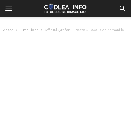
Acasă
Timp liber
Sfântul Ștefan – Peste 500.000 de români își serbează azi onomastica