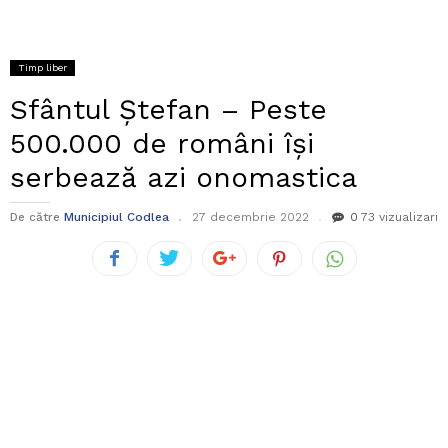
Timp liber
Sfântul Ștefan – Peste
500.000 de români își
serbează azi onomastica
De către
Municipiul Codlea
27 decembrie 2022
0
73 vizualizari