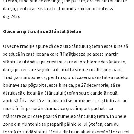
Ştefan, fiind plin de credinţă şi de putere, era cel dintâi dintre
dânşii, pentru aceasta a fost numit arhidiacon notează
digi24.ro
Obiceiuri și tradiții de Sfântul Ștefan
O veche tradiţie spune că de ziua Sfântului Ştefan este bine să
se aducă în casă icoana care îl înfăţişează pe acest martir,
sfântul ajutându-i pe creştinii care au probleme de sănătate,
dar şi pe cei care se judecă de multă vreme cu alte persoane.
Tradiția mai spune că, pentru sporul casei şi sănătatea rudelor
bolnave sau păgubite, este bine ca, pe 27 decembrie, să se
dăruiască o icoană a Sfântului Ştefan sau o candelă nouă,
aprinsă. În această zi, în biserici se pomenesc creştinii care au
murit în împrejurări dramatice şi se împart pachete cu
mâncare celor care poartă numele Sfântului Ştefan. În unele
zone din Muntenia se prepară pâinicile lui Ştefan, care au
formă rotundă şi sunt făcute dintr-un aluat asemănător cu cel