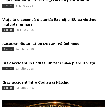
implementează proiectul „Practica pentru viitor”
31 iulie 2026
Codlea
Viața la o secundă distanță: Exercițiu ISU cu victime
multiple, urmare...
29 iulie 2026
Codlea
Autotren răsturnat pe DN73A, Pârâul Rece
24 iulie 2026
Codlea
Grav accident în Codlea. Un tânăr și-a pierdut viața
23 iulie 2026
Codlea
Grav accident între Codlea și Hălchiu
23 iulie 2026
Codlea