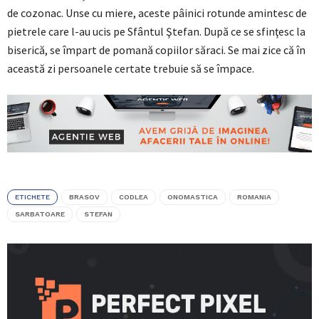
de cozonac. Unse cu miere, aceste pâinici rotunde amintesc de
pietrele care l-au ucis pe Sfântul Ştefan. După ce se sfinţesc la
biserică, se împart de pomană copiilor săraci. Se mai zice că în
această zi persoanele certate trebuie să se împace.
ETICHETE
BRASOV
CODLEA
ONOMASTICA
ROMANIA
SARBATOARE
STEFAN