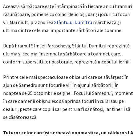
Această sărbătoare este întâmpinată în fiecare an cu hramuri
răsunătoare, pomene cu colaci delicioși, dar și jocuri cu focuri
vii. Mai mult, prăznuirea
Sfântului Dumitru
marchează și
ultima dintre cele mai importante sărbători ale toamnei.
După hramul Sfintei Parascheva, Sfântul Dumitru reprezintă
ultima și cea mai însemnata sărbătoare a toamnei, care,
conform superstitiilor pastorale, reprezintă începutul iernii.
Printre cele mai spectaculoase obiceiuri care se săvârșesc în
ajun de Samedru sunt focurile vii. În ajunul sărbătorii, în
noaptea de 25 octombrie se ține „Focul lui Samedru”, moment
în care oamenii obișnuiesc să aprindă focuri în cursi sau pe
dealuri, peste care copiii sar pentru a fi sănătoși, iar tinerii să
se căsătorească.
Tuturor celor care își serbează onomastica, un călduros LA