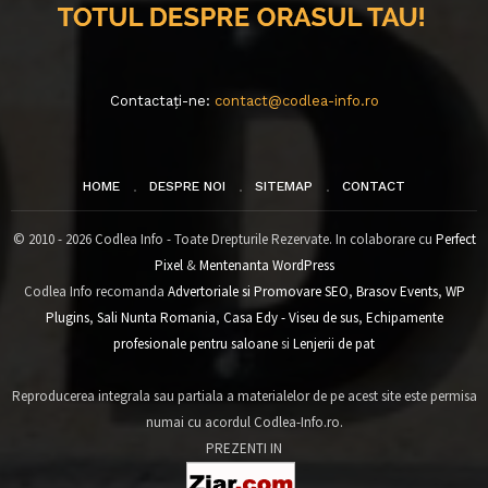
Contactați-ne:
contact@codlea-info.ro
HOME
DESPRE NOI
SITEMAP
CONTACT
© 2010 - 2026 Codlea Info - Toate Drepturile Rezervate. In colaborare cu
Perfect
Pixel
&
Mentenanta WordPress
Codlea Info recomanda
Advertoriale si Promovare SEO
,
Brasov Events
,
WP
Plugins
,
Sali Nunta Romania
,
Casa Edy - Viseu de sus
,
Echipamente
profesionale pentru saloane
si
Lenjerii de pat
Reproducerea integrala sau partiala a materialelor de pe acest site este permisa
numai cu acordul Codlea-Info.ro.
PREZENTI IN