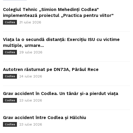
Colegiul Tehnic „Simion Mehedinți Codlea”
implementează proiectul „Practica pentru viitor”
31 iulie 2026
Codlea
Viața la o secundă distanță: Exercițiu ISU cu victime
multiple, urmare...
29 iulie 2026
Codlea
Autotren răsturnat pe DN73A, Pârâul Rece
24 iulie 2026
Codlea
Grav accident în Codlea. Un tânăr și-a pierdut viața
23 iulie 2026
Codlea
Grav accident între Codlea și Hălchiu
23 iulie 2026
Codlea