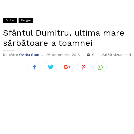
Codlea
Religie
Sfântul Dumitru, ultima mare
sărbătoare a toamnei
De către
Ovidiu Stan
26 octombrie 2016
0
2.989 vizualizari