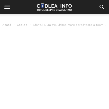
Acasă
Codlea
Sfântul Dumitru, ultima mare sărbătoare a toamnei