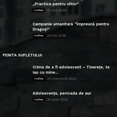
„Practica pentru viitor”
31 iulie 2026
Codlea
Campanie umanitară ”Împreună pentru
Dragoș!”
24 mai 2026
Codlea
PENITA SUFLETULUI
Crima de a fi adolescent – Tinerețe, te
iau cu mine...
24 noiembrie 2020
Codlea
Adolescența, perioada de aur
25 iunie 2020
Codlea