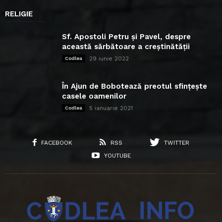
RELIGIE
Sf. Apostoli Petru și Pavel, despre
această sărbătoare a creștinătății
29 iunie 2022
Codlea
În Ajun de Bobotează preotul sfințește
casele oamenilor
5 ianuarie 2021
Codlea
FACEBOOK
RSS
TWITTER
YOUTUBE