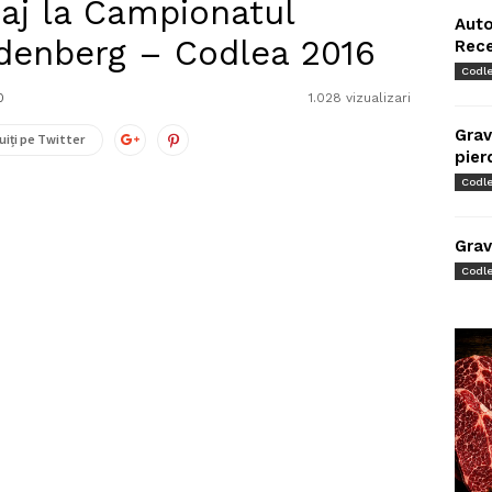
raj la Campionatul
Auto
denberg – Codlea 2016
Rec
Codl
0
1.028 vizualizari
Grav
uiți pe Twitter
pier
Codl
Grav
Codl