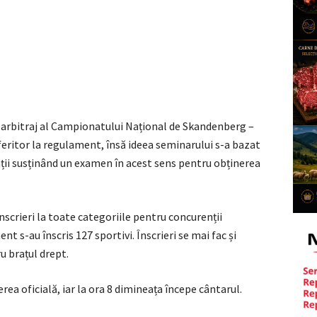
de arbitraj al Campionatului Național de Skandenberg –
referitor la regulament, însă ideea seminarului s-a bazat
dații susținând un examen în acest sens pentru obținerea
 înscrieri la toate categoriile pentru concurenții
t s-au înscris 127 sportivi. Înscrieri se mai fac și
u brațul drept.
ea oficială, iar la ora 8 dimineața începe cântarul.