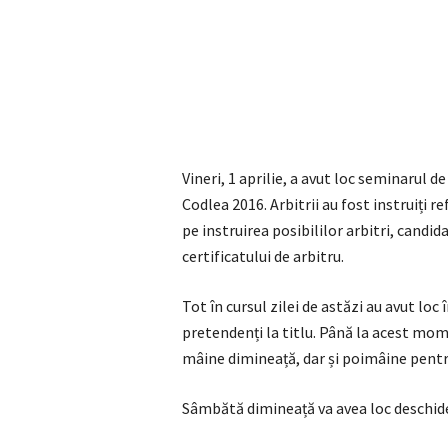
Vineri, 1 aprilie, a avut loc seminarul 
Codlea 2016. Arbitrii au fost instruiți 
pe instruirea posibililor arbitri, candi
certificatului de arbitru.
Tot în cursul zilei de astăzi au avut loc
pretendenți la titlu. Până la acest momen
mâine dimineață, dar și poimâine pentr
Sâmbătă dimineață va avea loc deschider