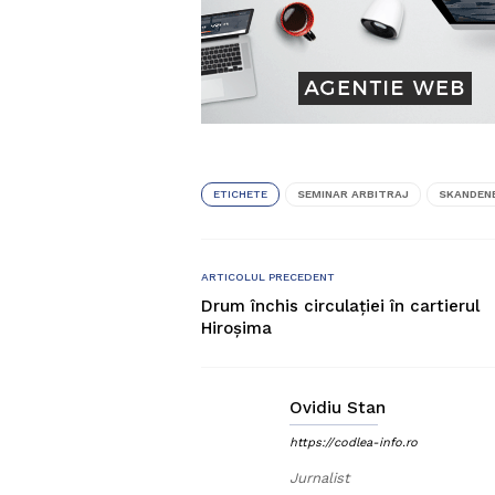
ETICHETE
SEMINAR ARBITRAJ
SKANDEN
ARTICOLUL PRECEDENT
Drum închis circulației în cartierul
Hiroșima
Ovidiu Stan
https://codlea-info.ro
Jurnalist