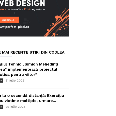
E MAI RECENTE STIRI DIN CODLEA
giul Tehnic „Simion Mehedinți
ea” implementează proiectul
ctica pentru viitor”
31 iulie 2026
ea
a la o secundă distanță: Exercițiu
cu victime multiple, urmare...
29 iulie 2026
ea