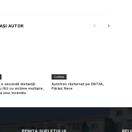
LAȘI AUTOR
Codlea
a o secundă distanță:
Autotren răsturnat pe DN73A,
u ISU cu victime multiple,
Pârâul Rece
a unui incendiu
PENITA SUFLETULUI
RELI