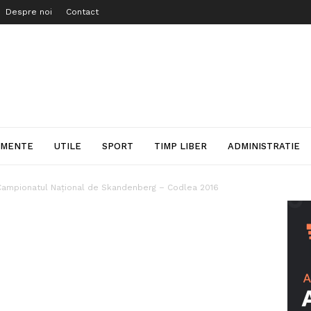
Despre noi
Contact
IMENTE
UTILE
SPORT
TIMP LIBER
ADMINISTRATIE
 Campionatul Național de Skandenberg – Codlea 2016