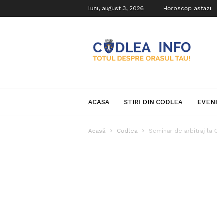
luni, august 3, 2026
Horoscop astazi
Codlea
Info
ACASA
STIRI DIN CODLEA
EVEN
Acasă
Codlea
Seminar de arbitraj la