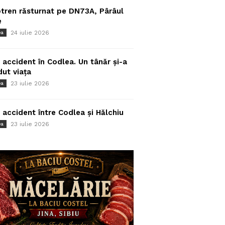
tren răsturnat pe DN73A, Pârâul
e
24 iulie 2026
ea
 accident în Codlea. Un tânăr și-a
dut viața
23 iulie 2026
ea
 accident între Codlea și Hălchiu
23 iulie 2026
ea