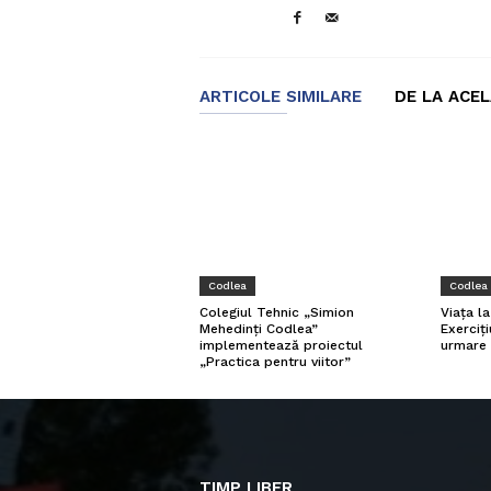
ARTICOLE SIMILARE
DE LA ACE
Codlea
Codlea
Viața l
Colegiul Tehnic „Simion
Exerciți
Mehedinți Codlea”
urmare 
implementează proiectul
„Practica pentru viitor”
TIMP LIBER