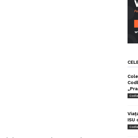
CEL
Cole
Codl
„Pra
Codl
Viaț
ISU 
Codl