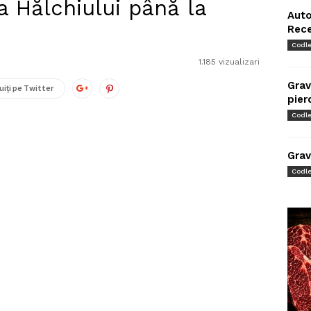
 Hălchiului până la
Auto
Rec
Codl
1.185 vizualizari
Grav
uiți pe Twitter
pier
Codl
Grav
Codl