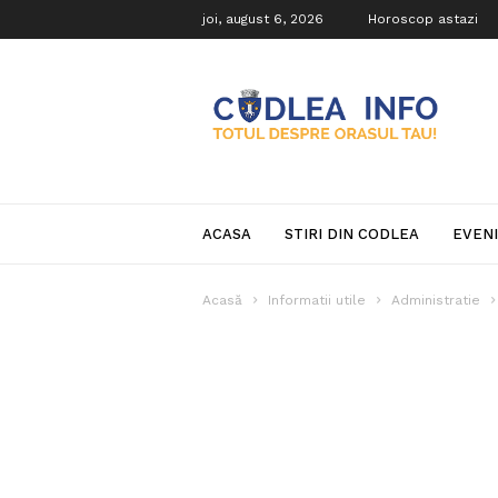
joi, august 6, 2026
Horoscop astazi
Codlea
Info
ACASA
STIRI DIN CODLEA
EVEN
Acasă
Informatii utile
Administratie