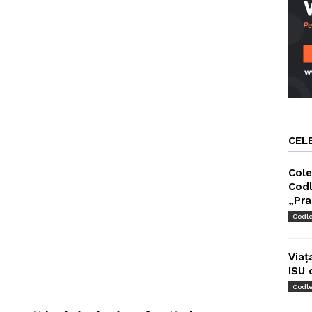
CEL
Cole
Codl
„Pra
Codl
Viaț
ISU 
Codl