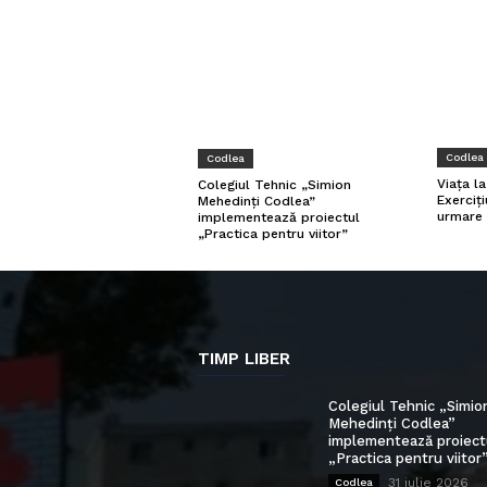
Codlea
Codlea
Viața l
Colegiul Tehnic „Simion
Exerciți
Mehedinți Codlea”
urmare 
implementează proiectul
„Practica pentru viitor”
TIMP LIBER
Colegiul Tehnic „Simio
Mehedinți Codlea”
implementează proiect
„Practica pentru viitor
31 iulie 2026
Codlea