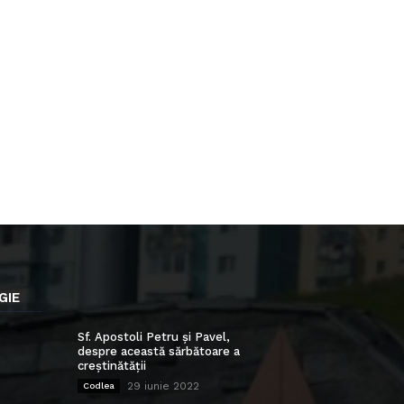
GIE
Sf. Apostoli Petru și Pavel,
despre această sărbătoare a
creștinătății
29 iunie 2022
Codlea