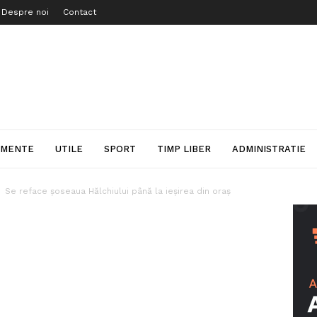
Despre noi
Contact
IMENTE
UTILE
SPORT
TIMP LIBER
ADMINISTRATIE
Se reface șoseaua Hălchiului până la ieșirea din oraș