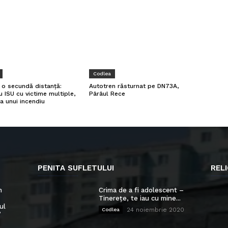
Codlea
a o secundă distanță:
Autotren răsturnat pe DN73A,
u ISU cu victime multiple,
Pârâul Rece
a unui incendiu
PENITA SUFLETULUI
RELI
n
Crima de a fi adolescent –
Tinerețe, te iau cu mine...
ul
24 noiembrie 2020
Codlea
”