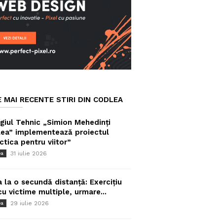
E MAI RECENTE STIRI DIN CODLEA
giul Tehnic „Simion Mehedinți
ea” implementează proiectul
ctica pentru viitor”
31 iulie 2026
ea
a la o secundă distanță: Exercițiu
cu victime multiple, urmare...
29 iulie 2026
ea