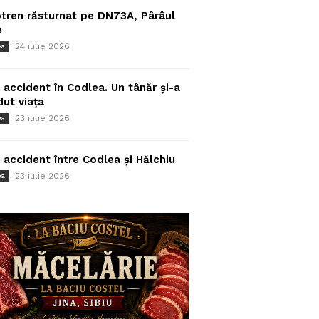
tren răsturnat pe DN73A, Pârâul
e
24 iulie 2026
ea
 accident în Codlea. Un tânăr și-a
dut viața
23 iulie 2026
ea
 accident între Codlea și Hălchiu
23 iulie 2026
ea