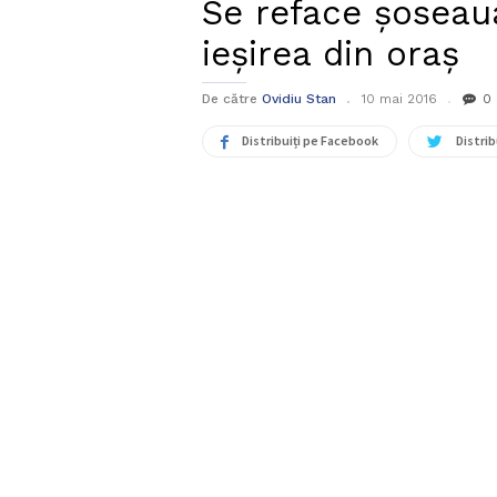
Se reface șoseaua
ieșirea din oraș
De către
Ovidiu Stan
10 mai 2016
0
Distribuiți pe Facebook
Distrib