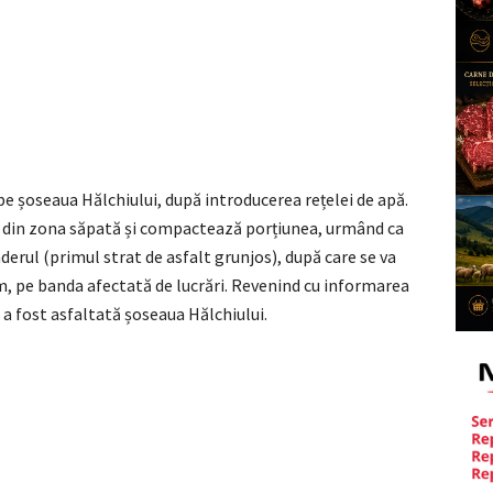
pe șoseaua Hălchiului, după introducerea rețelei de apă.
l din zona săpată și compactează porțiunea, urmând ca
nderul (primul strat de asfalt grunjos), după care se va
 m, pe banda afectată de lucrări. Revenind cu informarea
6 a fost asfaltată șoseaua Hălchiului.