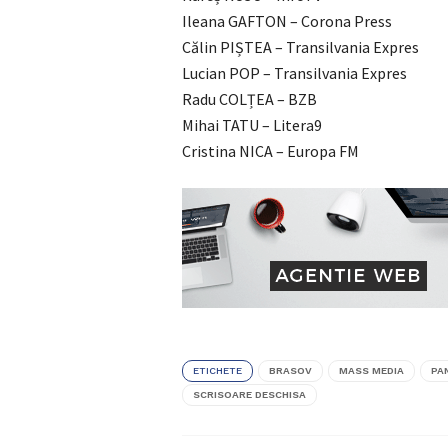
Ileana GAFTON – Corona Press
Călin PIȘTEA – Transilvania Expres
Lucian POP – Transilvania Expres
Radu COLȚEA – BZB
Mihai TATU – Litera9
Cristina NICA – Europa FM
ETICHETE
BRASOV
MASS MEDIA
PA
SCRISOARE DESCHISA