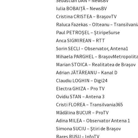
Sebastian DAN – NewsBV
Iulia BOBAIȚĂ – NewsBV
Cristina CRISTEA – BrașovTV
Raluca Fazekas – Olteanu – Transilvani
Paul PETROȘEL – ȘtiripeSurse
Anca SIGMIREAN – RTT
Sorin SECLI – Observator, Antena1
Mihaela PARGHEL – BrașovMetropolit
Marian STOICA – Realitatea de Brașov
Adrian JĂTĂREANU – Kanal D
Claudiu LOGHIN – Digi24
Electra GHIZA – Pro TV
Ovidiu STAN – Antena 3
Cristi FLOREA – Transilvania365
Mădălina BUCUR – ProTV
Adina MILEA – Observator Antena 1
Simona SUCIU – Știri de Brașov
Rareș RUSU – InfoTV