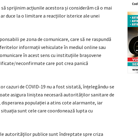
i să sprijinim acțiunile acestora și considerăm că o mai
 duce la o limitare a reacțiilor isterice ale unei
ponsabili pe zona de comunicare, care să ne raspundă
diferitelor informații vehiculate în mediul online sau
comunicare în acest sens cu instituțiile brașovene
rificate/neconfirmate care pot crea panică
lor cazuri de COVID-19 nu a fost sistată, înțelegându-se
ate asigura liniștea necesară autorităților sanitare de
 disperarea populației a atins cote alarmante, iar
a situația sunt cele care coordonează lupta cu
e autorităţilor publice sunt îndreptate spre criza