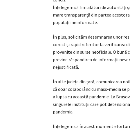
Înțelegem să fim alături de autorități ș
mare transparență din partea acestora ar
populații neinformate.
În plus, solicităm desemnarea unor res
corect și rapid referitor la verificarea 
provenite din surse neoficiale. O bună 
previne răspândirea de informații neve
nejustificată.
În alte județe din țară, comunicarea noi
că doar colaborând cu mass-media se po
a lupta cu această pandemie. La Brașov,
singurele instituții care pot detension
pandemia.
Înţelegem că în acest moment eforturil