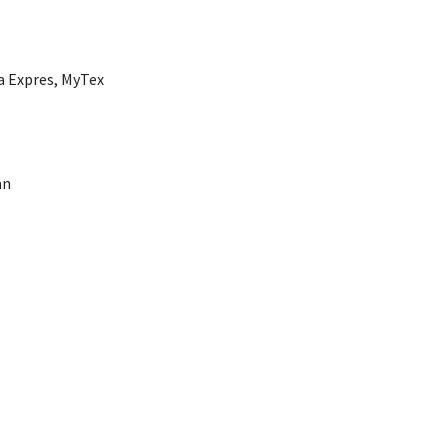
a Expres, MyTex
an