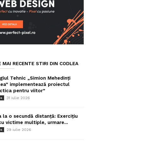
E MAI RECENTE STIRI DIN CODLEA
giul Tehnic „Simion Mehedinți
ea” implementează proiectul
ctica pentru viitor”
31 iulie 2026
ea
a la o secundă distanță: Exercițiu
cu victime multiple, urmare...
29 iulie 2026
ea