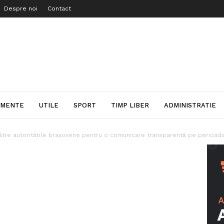
Despre noi
Contact
IMENTE
UTILE
SPORT
TIMP LIBER
ADMINISTRATIE
ătre autoritățile brașovene pentru o comunicare transparentă pe perioad