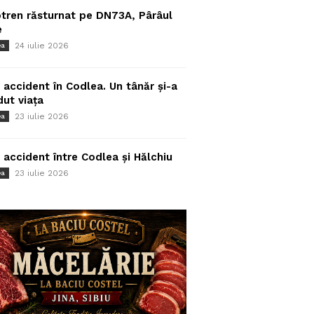
tren răsturnat pe DN73A, Pârâul
e
24 iulie 2026
ea
 accident în Codlea. Un tânăr și-a
dut viața
23 iulie 2026
ea
 accident între Codlea și Hălchiu
23 iulie 2026
ea