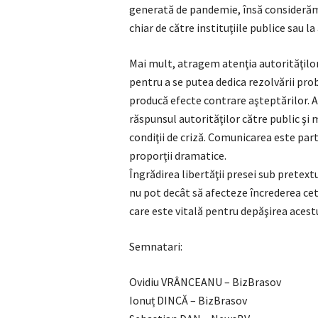
generată de pandemie, însă considerăm c
chiar de către instituţiile publice sau l
Mai mult, atragem atenţia autorităţilor
pentru a se putea dedica rezolvării pro
producă efecte contrare aşteptărilor. A
răspunsul autorităţilor către public şi
condiţii de criză. Comunicarea este parte 
proporţii dramatice.
Îngrădirea libertăţii presei sub pretextu
nu pot decât să afecteze încrederea cetă
care este vitală pentru depăşirea aces
Semnatari:
Ovidiu VRÂNCEANU – BizBrasov
Ionuț DINCĂ – BizBrasov