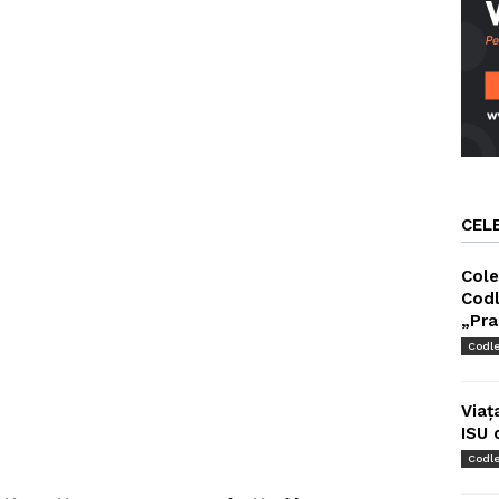
CEL
Cole
Codl
„Pra
Codl
Viaț
ISU 
Codl