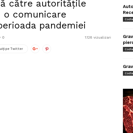
ă către autoritățile
Auto
u o comunicare
Rec
Codl
perioada pandemiei
Grav
0
1.128 vizualizari
pier
uiți pe Twitter
Codl
Grav
Codl