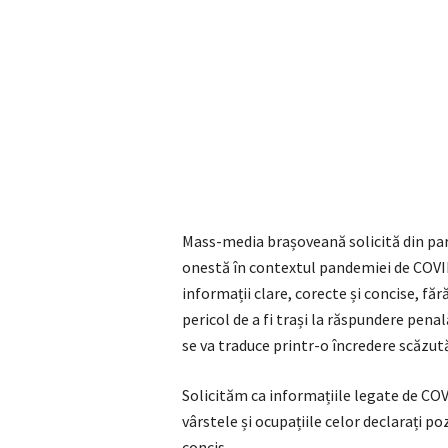
Mass-media brașoveană solicită din par
onestă în contextul pandemiei de COVID
informații clare, corecte și concise, fără
pericol de a fi trași la răspundere penală
se va traduce printr-o încredere scăzută 
Solicităm ca informațiile legate de COV
vârstele și ocupațiile celor declarați po
concis.