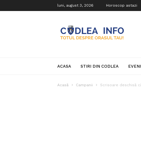
luni, august 3, 2026
Horoscop astazi
Codlea
Info
ACASA
STIRI DIN CODLEA
EVEN
Acasă
Campanii
Scrisoare deschisă c