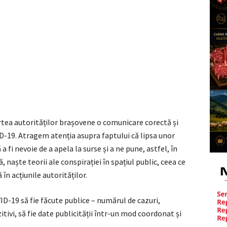
tea autorităților brașovene o comunicare corectă și
-19. Atragem atenția asupra faptului că lipsa unor
 a fi nevoie de a apela la surse și a ne pune, astfel, în
, naște teorii ale conspirației în spațiul public, ceea ce
în acțiunile autorităților.
ID-19 să fie făcute publice – numărul de cazuri,
zitivi, să fie date publicității într-un mod coordonat și