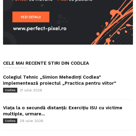
CELE MAI RECENTE STIRI DIN CODLEA
Colegiul Tehnic „Simion Mehedinți Codlea”
implementează proiectul „Practica pentru viitor”
31 iulie 2026
Codlea
Viața la o secundă distanță: Exercițiu ISU cu victime
multiple, urmare...
29 iulie 2026
Codlea