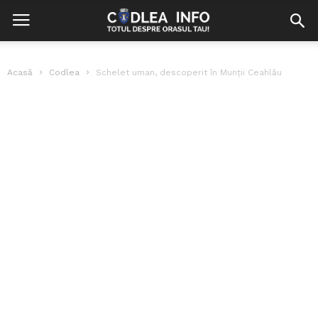
Acasă
Codlea
Schelet uman, descoperit în Munții Ceahlău