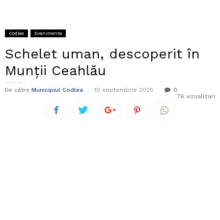
Codlea
Evenimente
Schelet uman, descoperit în
Munții Ceahlău
De către
Municipiul Codlea
10 septembrie 2025
0
76 vizualizari