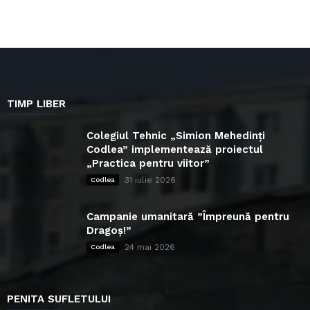
TIMP LIBER
Colegiul Tehnic „Simion Mehedinți
Codlea” implementează proiectul
„Practica pentru viitor”
31 iulie 2026
Codlea
Campanie umanitară ”Împreună pentru
Dragoș!”
24 mai 2026
Codlea
PENITA SUFLETULUI