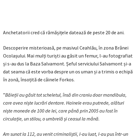
Anchetatorii cred că rămășițele datează de peste 20 de ani.
Descoperire misterioasă, pe masivul Ceahlău, în zona Brânei
Ocolașului. Mai mulți turiști au găsit un femur, l-au fotografiat
și s-au dus la Baza Salvamont. Șeful serviciului Salvamont și-a
dat seama că este vorba despre un os uman și a trimis o echipă
în zonă, însoțită de câinele Forkos.
”
Băieții au găsit tot scheletul, însă din craniu doar mandibula,
care avea niște lucrări dentare. Hainele erau putrede, alături
niște monede de 100 de lei, care până prin 2005 au fost în
circulație, un stilou, o umbrelă și ceasul la mână.
Am sunat la 112, au venit criminaliștii, l-au luat, l-au pus într-un