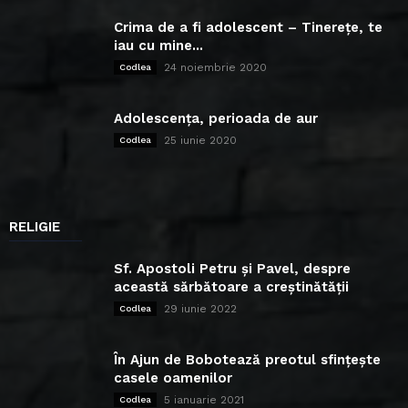
Crima de a fi adolescent – Tinerețe, te
iau cu mine...
24 noiembrie 2020
Codlea
Adolescența, perioada de aur
25 iunie 2020
Codlea
RELIGIE
Sf. Apostoli Petru și Pavel, despre
această sărbătoare a creștinătății
29 iunie 2022
Codlea
În Ajun de Bobotează preotul sfințește
casele oamenilor
5 ianuarie 2021
Codlea