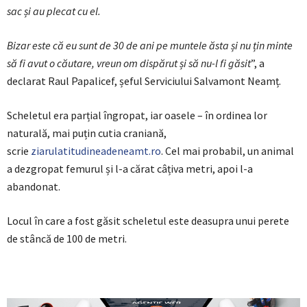
sac și au plecat cu el.
Bizar este că eu sunt de 30 de ani pe muntele ăsta și nu țin minte
să fi avut o căutare, vreun om dispărut și să nu-l fi găsit
”, a
declarat Raul Papalicef, șeful Serviciului Salvamont Neamț.
Scheletul era parțial îngropat, iar oasele – în ordinea lor
naturală, mai puțin cutia craniană,
scrie
ziarulatitudineadeneamt.ro
. Cel mai probabil, un animal
a dezgropat femurul și l-a cărat câțiva metri, apoi l-a
abandonat.
Locul în care a fost găsit scheletul este deasupra unui perete
de stâncă de 100 de metri.