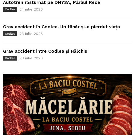
Autotren răsturnat pe DN73A, Pârâul Rece
24 iulie 2026
Codlea
Grav accident în Codlea. Un tânăr și-a pierdut viața
23 iulie 2026
Codlea
Grav accident între Codlea și Hălchiu
23 iulie 2026
Codlea