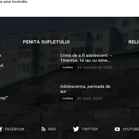
a unui incendiu
PENITA SUFLETULUI
RELI
n
Crima de a fi adolescent –
Tinerețe, te iau cu mine...
ul
24 noiembrie 2020
Codlea
”
Adolescența, perioada de
aur
oș!”
25 iunie 2020
Codlea
FACEBOOK
RSS
TWITTER
YOUTUB