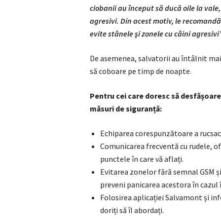
ciobanii au început să ducă oile la vale
agresivi. Din acest motiv, le recomandă
evite stânele şi zonele cu câini agresivi
De asemenea, salvatorii au întâlnit mai 
să coboare pe timp de noapte.
Pentru cei care doresc să desfășoa
măsuri de siguranță:
Echiparea corespunzătoare a rucsaculu
Comunicarea frecventă cu rudele, ofe
punctele în care vă aflați.
Evitarea zonelor fără semnal GSM ș
preveni panicarea acestora în cazul î
Folosirea aplicației Salvamont și i
doriți să îl abordați.