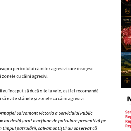
upra pericolului câinilor agresivi care însoţesc
i zonele cu câini agresivi.
 au început să ducă oile la vale, astfel recomandă
 să evite stânele şi zonele cu câini agresivi.
ormaţiei Salvamont Victoria a Serviciului Public
 au desfăşurat o acţiune de patrulare preventivă pe
n timpul patrulării, salvamontiştii au observat că