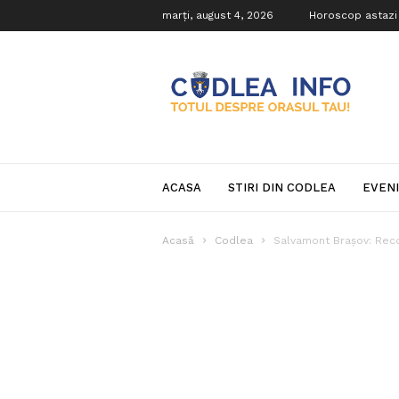
marți, august 4, 2026
Horoscop astazi
Codlea
Info
ACASA
STIRI DIN CODLEA
EVEN
Acasă
Codlea
Salvamont Braşov: Reco