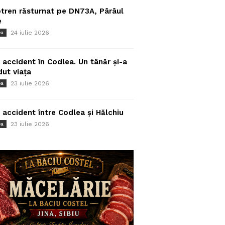
tren răsturnat pe DN73A, Pârâul
e
24 iulie 2026
ea
 accident în Codlea. Un tânăr și-a
dut viața
23 iulie 2026
ea
 accident între Codlea și Hălchiu
23 iulie 2026
ea