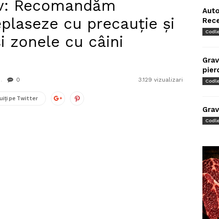
ov: Recomandăm
Auto
deplaseze cu precauţie şi
Rec
Codl
şi zonele cu câini
Grav
pier
0
3.129 vizualizari
Codl
uiți pe Twitter
Grav
Codl