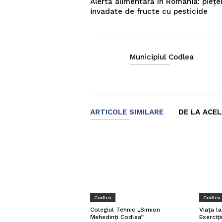
Alertă alimentară în România: piețel
invadate de fructe cu pesticide
Municipiul Codlea
ARTICOLE SIMILARE
DE LA ACE
Codlea
Codlea
Viața l
Colegiul Tehnic „Simion
Exerciți
Mehedinți Codlea”