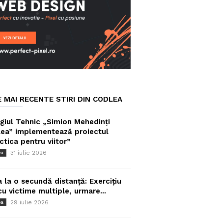
E MAI RECENTE STIRI DIN CODLEA
giul Tehnic „Simion Mehedinți
ea” implementează proiectul
ctica pentru viitor”
31 iulie 2026
ea
a la o secundă distanță: Exercițiu
cu victime multiple, urmare...
29 iulie 2026
ea