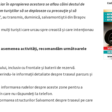
, iar în apropierea acestora se aflau câini destul de
m turiştilor să se deplaseze cu precauţie şi să
”
, au transmis, duminică, salvamontiştii din Braşov.
mulți turiști care urcau spre creastă și care intenționau
re asemenea activități, recomandăm următoarele
i, inclusiv cu frontale și baterii de rezervă.
rindu-le informații detaliate despre traseul parcurs și
i informarea rudelor despre aceste zone pentru a
n care nu răspundeți la telefon.
nformarea structurilor Salvamont despre traseul pe care