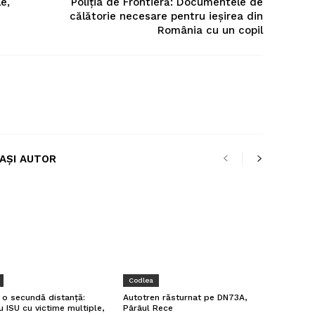
e,
Poliţia de Frontieră: Documentele de
călătorie necesare pentru ieșirea din
România cu un copil
LAȘI AUTOR
Codlea
a o secundă distanță:
Autotren răsturnat pe DN73A,
u ISU cu victime multiple,
Pârâul Rece