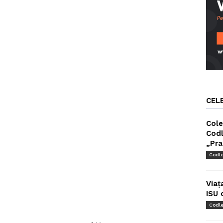
CEL
Cole
Codl
„Pra
Codl
Viaț
ISU 
Codl