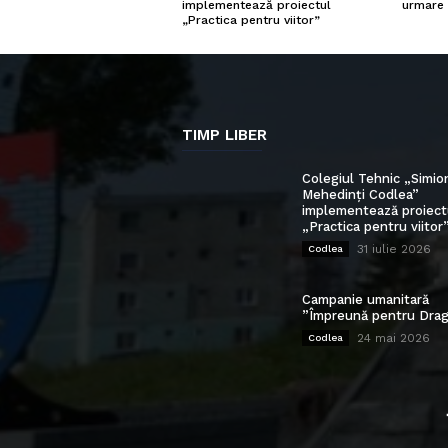
urmare 
implementează proiectul
„Practica pentru viitor”
TIMP LIBER
Colegiul Tehnic „Simio
Mehedinți Codlea”
implementează proiect
„Practica pentru viitor
31 iulie 2026
Codlea
Campanie umanitară
”Împreună pentru Drag
24 mai 2026
Codlea