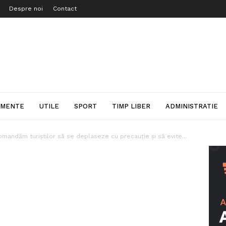
Despre noi
Contact
IMENTE
UTILE
SPORT
TIMP LIBER
ADMINISTRATIE
mandăm turiştilor să se deplaseze cu precauţie şi să evite...