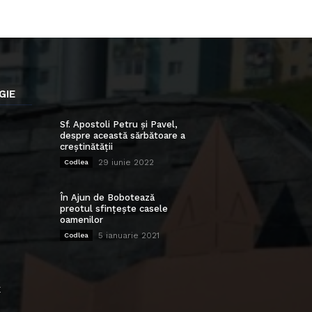
GIE
Sf. Apostoli Petru și Pavel,
despre această sărbătoare a
creștinătății
29 iunie 2022
Codlea
În Ajun de Bobotează
preotul sfințește casele
oamenilor
5 ianuarie 2021
Codlea
E