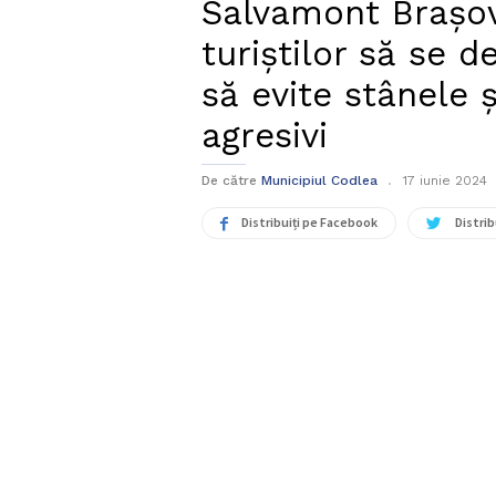
Salvamont Braş
turiştilor să se 
să evite stânele 
agresivi
De către
Municipiul Codlea
17 iunie 2024
Distribuiți pe Facebook
Distrib