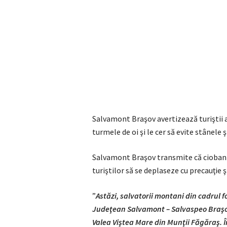
Salvamont Braşov avertizează turiştii as
turmele de oi şi le cer să evite stânele ş
Salvamont Braşov transmite că ciobanii
turiştilor să se deplaseze cu precauţie şi
”
Astăzi, salvatorii montani din cadrul f
Judeţean Salvamont – Salvaspeo Braşov
Valea Viştea Mare din Munţii Făgăraş. Î