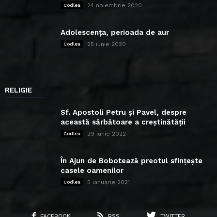
24 noiembrie 2020
Codlea
Adolescența, perioada de aur
25 iunie 2020
Codlea
RELIGIE
Sf. Apostoli Petru și Pavel, despre
această sărbătoare a creștinătății
29 iunie 2022
Codlea
În Ajun de Bobotează preotul sfințește
casele oamenilor
5 ianuarie 2021
Codlea
FACEBOOK
RSS
TWITTER