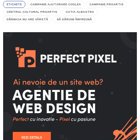
ETICHETE
CAMPANIE AJUTORARE CODLEA
CAMPANIE PROARTIS
CENTRUL CULTURAL PROARTIS
CUTIA ALBASTRA
DĂRNICIA NU ARE VÂRSTĂ
SĂ DĂRUIM ÎMPREUNĂ