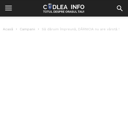
Acasă
Campanii
Să dăruim împreună, DĂRNICIA nu are vârstă !