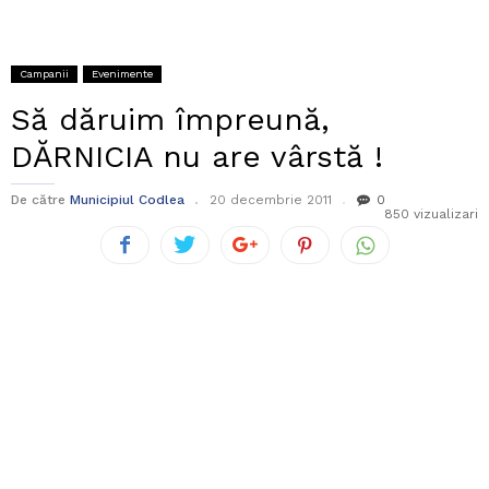
Campanii
Evenimente
Să dăruim împreună,
DĂRNICIA nu are vârstă !
De către
Municipiul Codlea
20 decembrie 2011
0
850 vizualizari