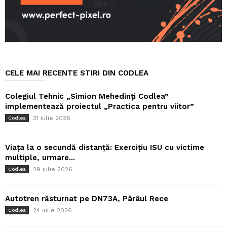
CELE MAI RECENTE STIRI DIN CODLEA
Colegiul Tehnic „Simion Mehedinți Codlea”
implementează proiectul „Practica pentru viitor”
31 iulie 2026
Codlea
Viața la o secundă distanță: Exercițiu ISU cu victime
multiple, urmare...
29 iulie 2026
Codlea
Autotren răsturnat pe DN73A, Pârâul Rece
24 iulie 2026
Codlea