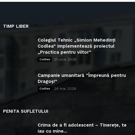
TIMP LIBER
Colegiul Tehnic „Simion Mehedinți
Codlea” implementează proiectul
„Practica pentru viitor”
31 iulie 2026
Codlea
Campanie umanitară ”Împreună pentru
Dragoș!”
24 mai 2026
Codlea
PENITA SUFLETULUI
Crima de a fi adolescent – Tinerețe, te
iau cu mine...