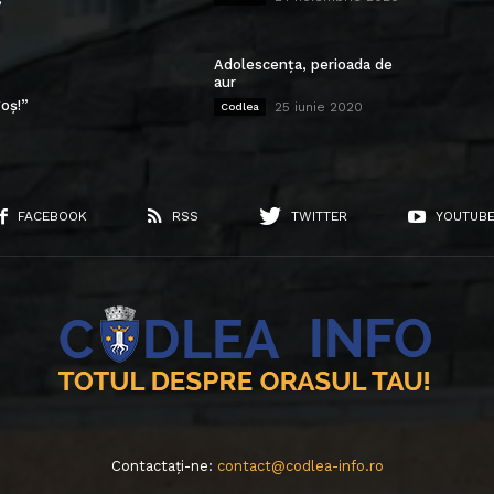
”
Adolescența, perioada de
aur
oș!”
25 iunie 2020
Codlea
FACEBOOK
RSS
TWITTER
YOUTUB
Contactați-ne:
contact@codlea-info.ro