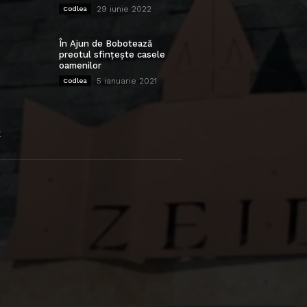
29 iunie 2022
Codlea
În Ajun de Bobotează
preotul sfințește casele
oamenilor
5 ianuarie 2021
Codlea
E