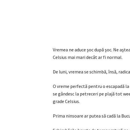
Vremea ne aduce şoc după şoc. Ne aştea
Celsius mai mari decât ar fi normal.
De luni, vremea se schimbă, însă, radical
O vreme perfectă pentru o escapadă la m
se gândesc la petreceri pe plajă tot we
grade Celsius.
Prima ninsoare ar putea să cadă la Buc