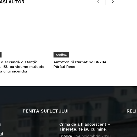
LAȘI AUTOR
Codlea
a o secundă distanță:
Autotren răsturnat pe DN73A,
u ISU cu victime multiple,
Pârâul Rece
a unui incendiu
PENITA SUFLETULUI
RELI
n
Crima de a fi adolescent –
Tinerețe, te iau cu mine...
ul
24 noiembrie 2020
Codlea