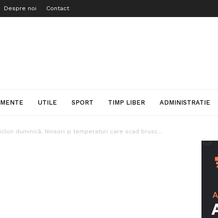
Despre noi
Contact
IMENTE
UTILE
SPORT
TIMP LIBER
ADMINISTRATIE
iclon duminică. Ninsori şi temperaturi care scad brusc...