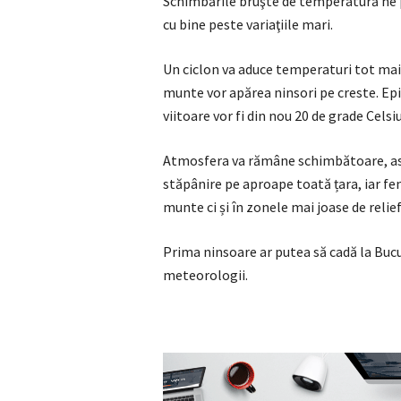
Schimbările bruşte de temperatură ne 
cu bine peste variaţiile mari.
Un ciclon va aduce temperaturi tot mai m
munte vor apărea ninsori pe creste. Epi
viitoare vor fi din nou 20 de grade Cels
Atmosfera va rămâne schimbătoare, ast
stăpânire pe aproape toată țara, iar fe
munte ci și în zonele mai joase de relief 
Prima ninsoare ar putea să cadă la Buc
meteorologii.