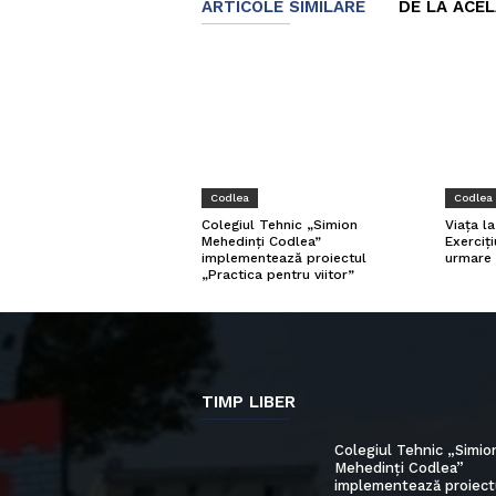
ARTICOLE SIMILARE
DE LA ACE
Codlea
Codlea
Viața l
Colegiul Tehnic „Simion
Exerciți
Mehedinți Codlea”
urmare 
implementează proiectul
„Practica pentru viitor”
TIMP LIBER
Colegiul Tehnic „Simio
Mehedinți Codlea”
implementează proiect