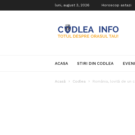
luni, august 3, 2026
Horoscop astazi
Codlea
Info
ACASA
STIRI DIN CODLEA
EVEN
Acasă
Codlea
România, lovită de un c