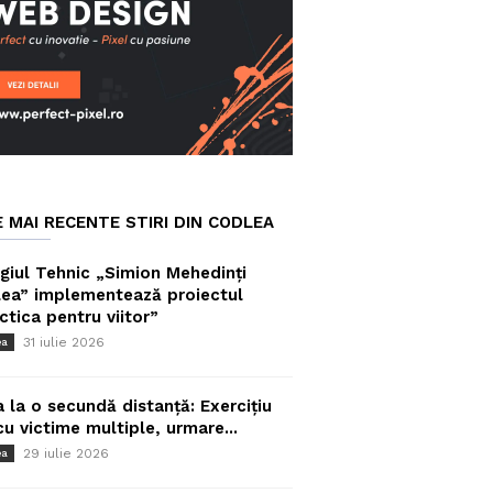
E MAI RECENTE STIRI DIN CODLEA
giul Tehnic „Simion Mehedinți
ea” implementează proiectul
ctica pentru viitor”
31 iulie 2026
ea
a la o secundă distanță: Exercițiu
cu victime multiple, urmare...
29 iulie 2026
ea