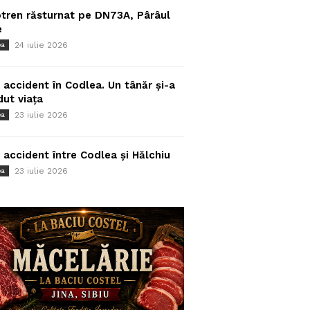
tren răsturnat pe DN73A, Pârâul
e
24 iulie 2026
ea
 accident în Codlea. Un tânăr și-a
dut viața
23 iulie 2026
ea
 accident între Codlea și Hălchiu
23 iulie 2026
ea