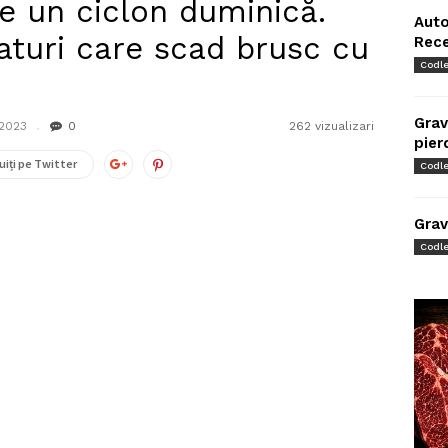
e un ciclon duminică.
Auto
aturi care scad brusc cu
Rec
Codl
Grav
 2023
0
262 vizualizari
pier
uiți pe Twitter
Codl
Grav
Codl