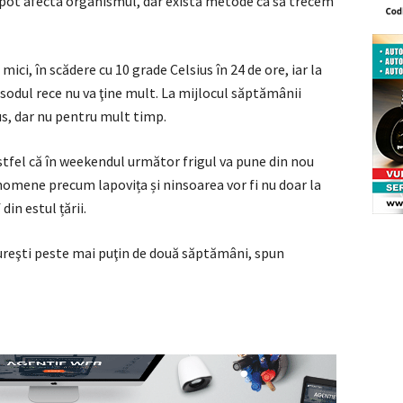
pot afecta organismul, dar există metode ca să trecem
ici, în scădere cu 10 grade Celsius în 24 de ore, iar la
sodul rece nu va ţine mult. La mijlocul săptămânii
ius, dar nu pentru mult timp.
fel că în weekendul următor frigul va pune din nou
nomene precum lapovița și ninsoarea vor fi nu doar la
din estul țării.
ureşti peste mai puţin de două săptămâni, spun