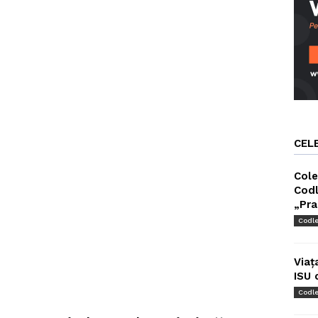
CEL
Cole
Codl
„Pra
Codl
Viaț
ISU 
Codl