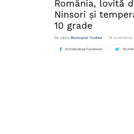
România, lovită d
Ninsori şi temper
10 grade
De către
Municipiul Codlea
14 octombrie
Distribuiți pe Facebook
Distrib