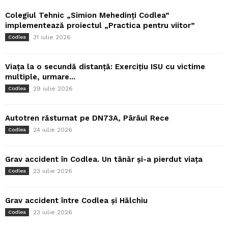
Colegiul Tehnic „Simion Mehedinți Codlea”
implementează proiectul „Practica pentru viitor”
31 iulie 2026
Codlea
Viața la o secundă distanță: Exercițiu ISU cu victime
multiple, urmare...
29 iulie 2026
Codlea
Autotren răsturnat pe DN73A, Pârâul Rece
24 iulie 2026
Codlea
Grav accident în Codlea. Un tânăr și-a pierdut viața
23 iulie 2026
Codlea
Grav accident între Codlea și Hălchiu
23 iulie 2026
Codlea