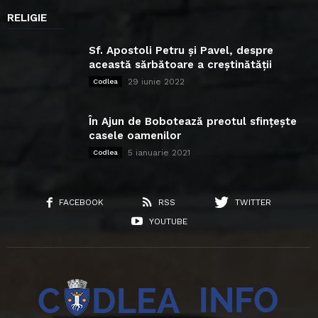
RELIGIE
Sf. Apostoli Petru și Pavel, despre
această sărbătoare a creștinătății
29 iunie 2022
Codlea
În Ajun de Bobotează preotul sfințește
casele oamenilor
5 ianuarie 2021
Codlea
FACEBOOK
RSS
TWITTER
YOUTUBE