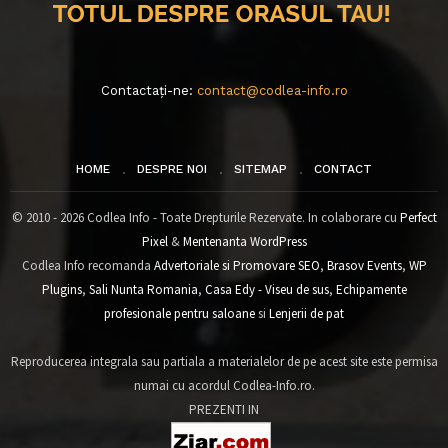
Contactați-ne:
contact@codlea-info.ro
HOME
DESPRE NOI
SITEMAP
CONTACT
© 2010 - 2026 Codlea Info - Toate Drepturile Rezervate. In colaborare cu
Perfect
Pixel
&
Mentenanta WordPress
Codlea Info recomanda
Advertoriale si Promovare SEO
,
Brasov Events
,
WP
Plugins
,
Sali Nunta Romania
,
Casa Edy - Viseu de sus
,
Echipamente
profesionale pentru saloane
si
Lenjerii de pat
Reproducerea integrala sau partiala a materialelor de pe acest site este permisa
numai cu acordul Codlea-Info.ro.
PREZENTI IN