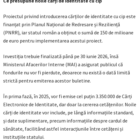
Ce presupune noile cărți de identitate cu cip
Proiectul privind introducerea cărților de identitate cu cip este
finanțat prin Planul Național de Redresare și Reziliență
(PNRR), iar statul român a obținut o sumă de 150 de milioane
de euro pentru implementarea acestui proiect.
Investiția trebuie finalizată până pe 30 iunie 2026, însă
Ministerul Afacerilor Interne (MAI) a asigurat publicul că
fondurile nu vor fi pierdute, deoarece nu există o dată limită
strictă pentru emiterea acestor buletine.
În prima fază, în 2025, vor fi emise cel puțin 3.350.000 de Cărți
Electronice de Identitate, dar doar la cererea cetățenilor. Noile
cărți de identitate vor include, pe lângă informațiile standard,
și date suplimentare, precum informațiile despre cardul de
sănătate, facilitând astfel interacțiunile între cetățeni și
instituțiile statului.