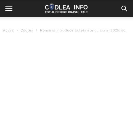
Acasă
Codlea
România introduce buletinele cu cip în 2025: schimbarea care îi sperie pe...