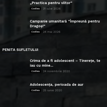
„Practica pentru viitor”
31 iulie 2026
Codlea
Campanie umanitară ”Împreună pentru
Dragoș!”
24 mai 2026
Codlea
PENITA SUFLETULUI
Crima de a fi adolescent – Tinerețe, te
iau cu mine...
24 noiembrie 2020
Codlea
Adolescența, perioada de aur
25 iunie 2020
Codlea