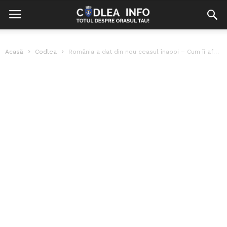
Acasă
Codlea
România a dat din nou ceasul înapoi – Cum îi afectează pe...