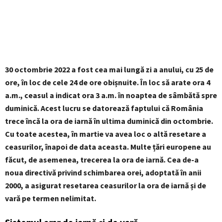
30 octombrie 2022 a fost cea mai lungă zi a anului, cu 25 de
ore, în loc de cele 24 de ore obișnuite. În loc să arate ora 4
a.m., ceasul a indicat ora 3 a.m. în noaptea de sâmbătă spre
duminică. Acest lucru se datorează faptului că România
trece încă la ora de iarnă în ultima duminică din octombrie.
Cu toate acestea, în martie va avea loc o altă resetare a
ceasurilor, înapoi de data aceasta. Multe țări europene au
făcut, de asemenea, trecerea la ora de iarnă. Cea de-a
noua directivă privind schimbarea orei, adoptată în anii
2000, a asigurat resetarea ceasurilor la ora de iarnă și de
vară pe termen nelimitat.