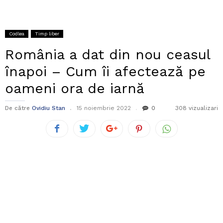
Codlea
Timp liber
România a dat din nou ceasul
înapoi – Cum îi afectează pe
oameni ora de iarnă
De către
Ovidiu Stan
15 noiembrie 2022
0
308 vizualizari