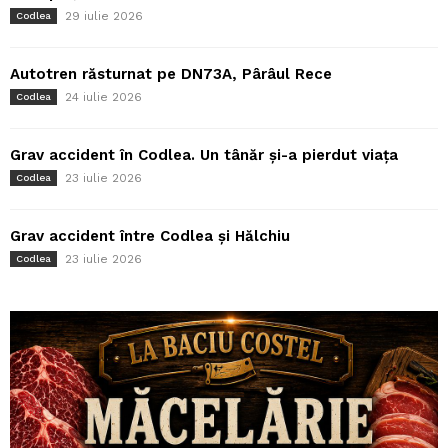
29 iulie 2026
Codlea
Autotren răsturnat pe DN73A, Pârâul Rece
24 iulie 2026
Codlea
Grav accident în Codlea. Un tânăr și-a pierdut viața
23 iulie 2026
Codlea
Grav accident între Codlea și Hălchiu
23 iulie 2026
Codlea