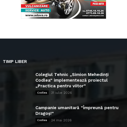
TIMP LIBER
Colegiul Tehnic „Simion Mehedinți
Codlea” implementează proiectul
„Practica pentru viitor”
31 iulie 2026
Codlea
Campanie umanitară ”Împreună pentru
Dragoș!”
24 mai 2026
Codlea