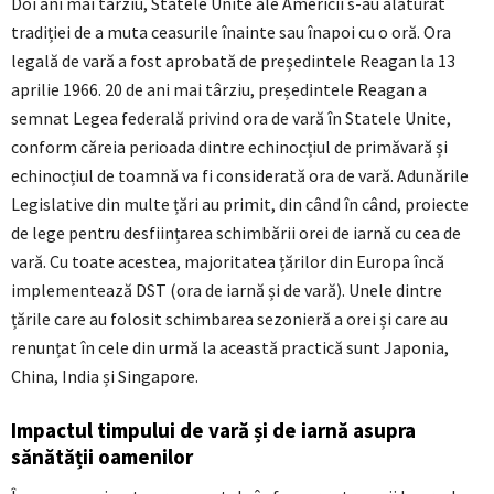
Doi ani mai târziu, Statele Unite ale Americii s-au alăturat
tradiției de a muta ceasurile înainte sau înapoi cu o oră. Ora
legală de vară a fost aprobată de președintele Reagan la 13
aprilie 1966. 20 de ani mai târziu, președintele Reagan a
semnat Legea federală privind ora de vară în Statele Unite,
conform căreia perioada dintre echinocțiul de primăvară și
echinocțiul de toamnă va fi considerată ora de vară. Adunările
Legislative din multe țări au primit, din când în când, proiecte
de lege pentru desființarea schimbării orei de iarnă cu cea de
vară. Cu toate acestea, majoritatea țărilor din Europa încă
implementează DST (ora de iarnă și de vară). Unele dintre
țările care au folosit schimbarea sezonieră a orei și care au
renunțat în cele din urmă la această practică sunt Japonia,
China, India și Singapore.
Impactul timpului de vară și de iarnă asupra
sănătății oamenilor