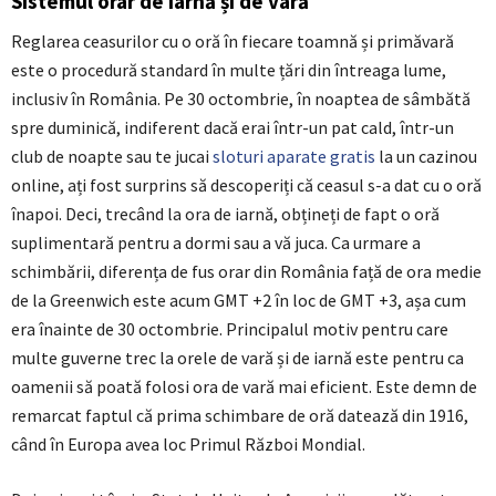
Sistemul orar de iarnă și de vară
Reglarea ceasurilor cu o oră în fiecare toamnă și primăvară
este o procedură standard în multe țări din întreaga lume,
inclusiv în România. Pe 30 octombrie, în noaptea de sâmbătă
spre duminică, indiferent dacă erai într-un pat cald, într-un
club de noapte sau te jucai
sloturi aparate gratis
la un cazinou
online, ați fost surprins să descoperiți că ceasul s-a dat cu o oră
înapoi. Deci, trecând la ora de iarnă, obțineți de fapt o oră
suplimentară pentru a dormi sau a vă juca. Ca urmare a
schimbării, diferența de fus orar din România față de ora medie
de la Greenwich este acum GMT +2 în loc de GMT +3, așa cum
era înainte de 30 octombrie. Principalul motiv pentru care
multe guverne trec la orele de vară și de iarnă este pentru ca
oamenii să poată folosi ora de vară mai eficient. Este demn de
remarcat faptul că prima schimbare de oră datează din 1916,
când în Europa avea loc Primul Război Mondial.