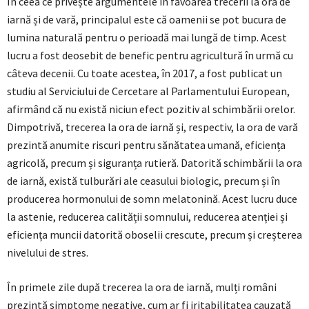
În ceea ce privește argumentele în favoarea trecerii la ora de
iarnă și de vară, principalul este că oamenii se pot bucura de
lumina naturală pentru o perioadă mai lungă de timp. Acest
lucru a fost deosebit de benefic pentru agricultură în urmă cu
câteva decenii. Cu toate acestea, în 2017, a fost publicat un
studiu al Serviciului de Cercetare al Parlamentului European,
afirmând că nu există niciun efect pozitiv al schimbării orelor.
Dimpotrivă, trecerea la ora de iarnă și, respectiv, la ora de vară
prezintă anumite riscuri pentru sănătatea umană, eficiența
agricolă, precum și siguranța rutieră. Datorită schimbării la ora
de iarnă, există tulburări ale ceasului biologic, precum și în
producerea hormonului de somn melatonină. Acest lucru duce
la astenie, reducerea calității somnului, reducerea atenției și
eficiența muncii datorită oboselii crescute, precum și creșterea
nivelului de stres.
În primele zile după trecerea la ora de iarnă, mulți români
prezintă simptome negative, cum ar fi iritabilitatea cauzată