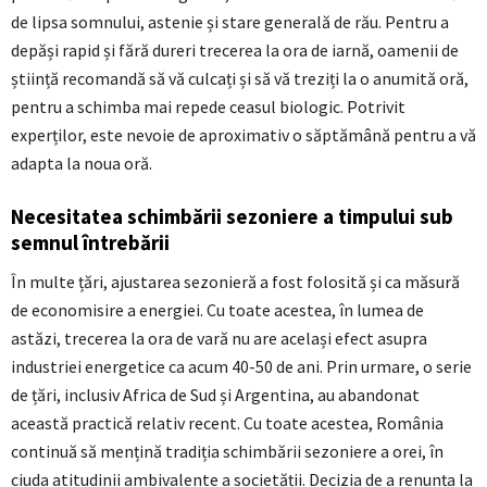
de lipsa somnului, astenie și stare generală de rău. Pentru a
depăși rapid și fără dureri trecerea la ora de iarnă, oamenii de
știință recomandă să vă culcați și să vă treziți la o anumită oră,
pentru a schimba mai repede ceasul biologic. Potrivit
experților, este nevoie de aproximativ o săptămână pentru a vă
adapta la noua oră.
Necesitatea schimbării sezoniere a timpului sub
semnul întrebării
În multe țări, ajustarea sezonieră a fost folosită și ca măsură
de economisire a energiei. Cu toate acestea, în lumea de
astăzi, trecerea la ora de vară nu are același efect asupra
industriei energetice ca acum 40-50 de ani. Prin urmare, o serie
de țări, inclusiv Africa de Sud și Argentina, au abandonat
această practică relativ recent. Cu toate acestea, România
continuă să mențină tradiția schimbării sezoniere a orei, în
ciuda atitudinii ambivalente a societății. Decizia de a renunța la