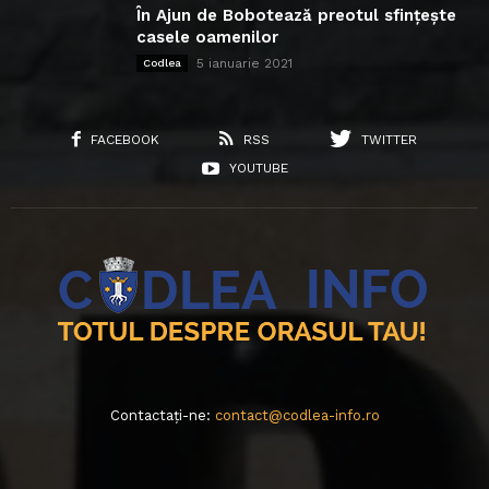
În Ajun de Bobotează preotul sfințește
casele oamenilor
5 ianuarie 2021
Codlea
FACEBOOK
RSS
TWITTER
YOUTUBE
Contactați-ne:
contact@codlea-info.ro