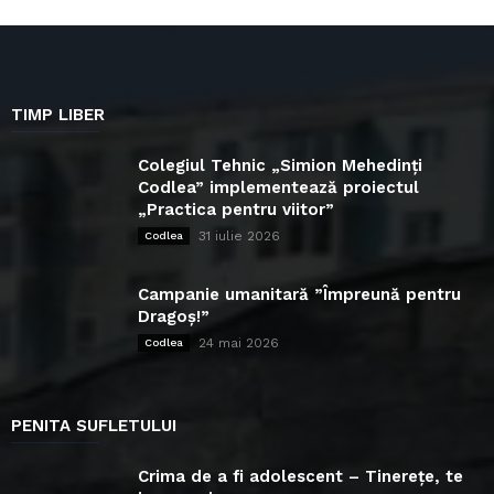
TIMP LIBER
Colegiul Tehnic „Simion Mehedinți
Codlea” implementează proiectul
„Practica pentru viitor”
31 iulie 2026
Codlea
Campanie umanitară ”Împreună pentru
Dragoș!”
24 mai 2026
Codlea
PENITA SUFLETULUI
Crima de a fi adolescent – Tinerețe, te