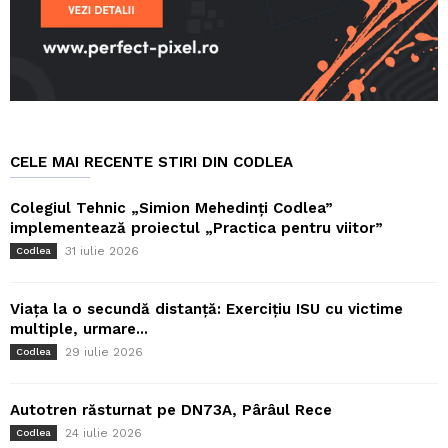
CELE MAI RECENTE STIRI DIN CODLEA
Colegiul Tehnic „Simion Mehedinți Codlea”
implementează proiectul „Practica pentru viitor”
31 iulie 2026
Codlea
Viața la o secundă distanță: Exercițiu ISU cu victime
multiple, urmare...
29 iulie 2026
Codlea
Autotren răsturnat pe DN73A, Pârâul Rece
24 iulie 2026
Codlea