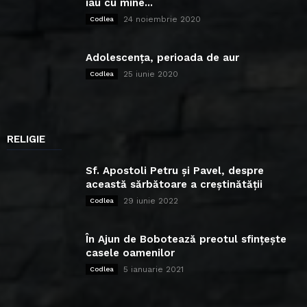
iau cu mine...
24 noiembrie 2020
Codlea
Adolescența, perioada de aur
25 iunie 2020
Codlea
RELIGIE
Sf. Apostoli Petru și Pavel, despre
această sărbătoare a creștinătății
29 iunie 2022
Codlea
În Ajun de Bobotează preotul sfințește
casele oamenilor
5 ianuarie 2021
Codlea