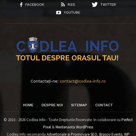
FACEBOOK
RSS
TWITTER
YOUTUBE
Contactați-ne:
contact@codlea-info.ro
HOME
DESPRE NOI
SITEMAP
CONTACT
© 2010 - 2026 Codlea Info - Toate Drepturile Rezervate. In colaborare cu
Perfect
Pixel
&
Mentenanta WordPress
Codlea Info recomanda
Advertoriale si Promovare SEO
,
Brasov Events
,
WP