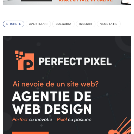
ETICHETE
AVERTIZARI
BULGARIA
INCENDII
VEGETATIE