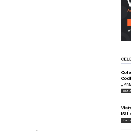
CEL
Cole
Codl
„Pra
Codl
Viaț
ISU 
Codl