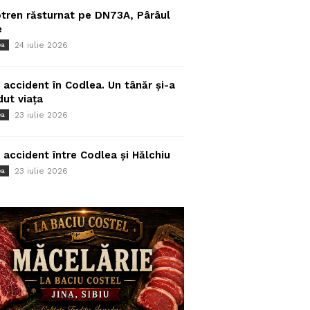
tren răsturnat pe DN73A, Pârâul
e
24 iulie 2026
ea
 accident în Codlea. Un tânăr și-a
dut viața
23 iulie 2026
ea
 accident între Codlea și Hălchiu
23 iulie 2026
ea