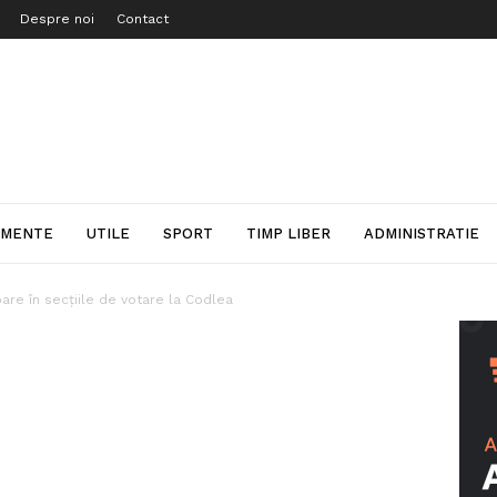
Despre noi
Contact
IMENTE
UTILE
SPORT
TIMP LIBER
ADMINISTRATIE
are în secțiile de votare la Codlea