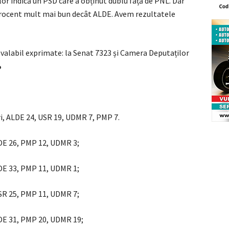
r indică un PSD care a obținut dublu față de PNL. Dar
n procent mult mai bun decât ALDE. Avem rezultatele
i valabil exprimate: la Senat 7323 și Camera Deputaților
%
ri, ALDE 24, USR 19, UDMR 7, PMP 7.
LDE 26, PMP 12, UDMR 3;
LDE 33, PMP 11, UDMR 1;
USR 25, PMP 11, UDMR 7;
LDE 31, PMP 20, UDMR 19;