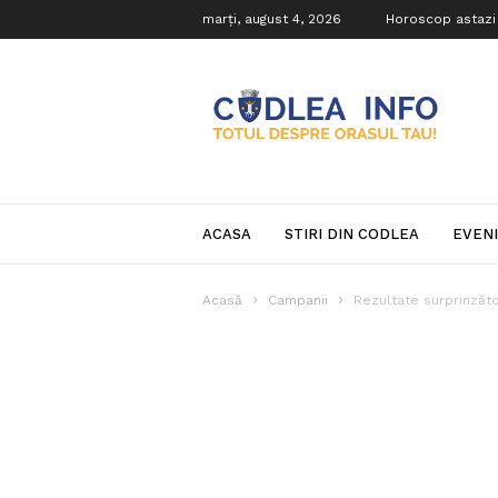
marți, august 4, 2026
Horoscop astazi
Codlea
Info
ACASA
STIRI DIN CODLEA
EVEN
Acasă
Campanii
Rezultate surprinzăto