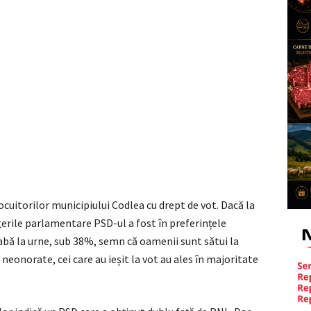
locuitorilor municipiului Codlea cu drept de vot. Dacă la
egerile parlamentare PSD-ul a fost în preferințele
labă la urne, sub 38%, semn că oamenii sunt sătui la
neonorate, cei care au ieșit la vot au ales în majoritate