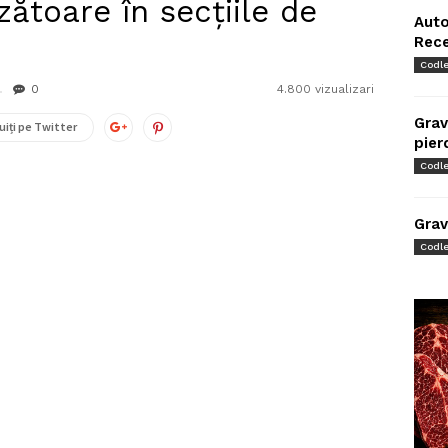
zătoare în secțiile de
Auto
Rec
Codl
0
4.800 vizualizari
Grav
uiți pe Twitter
pier
Codl
Grav
Codl