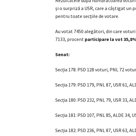
Rezultatele după numărătoarea voturilo
și o surpriză a USR, care a câștigat u
pentru toate secțiile de votare.
Au votat 7450 alegători, din care votur
7133, procent
participare la vot 35,8
Senat:
Secția 178: PSD 128 voturi, PNL 72 votu
Secția 179: PSD 179, PNL 87, USR 61, A
Secția 180: PSD 232, PNL 79, USR 33, A
Secția 181: PSD 107, PNL 85, ALDE 34, 
Secția 182: PSD 236, PNL 87, USR 63, A