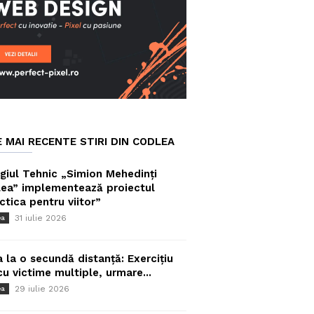
E MAI RECENTE STIRI DIN CODLEA
giul Tehnic „Simion Mehedinți
ea” implementează proiectul
ctica pentru viitor”
31 iulie 2026
ea
a la o secundă distanță: Exercițiu
cu victime multiple, urmare...
29 iulie 2026
ea