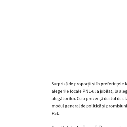
Surpriză de proporții și în preferințele 
alegerile locale PNL-ul a jubilat, la al
alegătorilor. Cu o prezență destul de s
modul general de politică și promisiuni 
PSD.