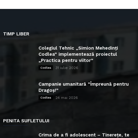
TIMP LIBER
Colegiul Tehnic „Simion Mehedinți
Codlea” implementează proiectul
„Practica pentru viitor”
31 iulie 2026
Codlea
Campanie umanitară ”Împreună pentru
Dragoș!”
24 mai 2026
Codlea
PENITA SUFLETULUI
Crima de a fi adolescent – Tinerețe, te