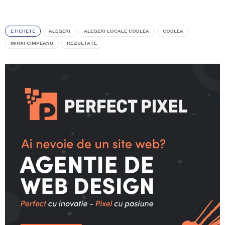
ETICHETE
ALEGERI
ALEGERI LOCALE CODLEA
CODLEA
MIHAI CIMPEANU
REZULTATE