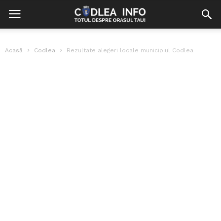
Acasă
Codlea
Rezultate alegeri locale municipiul Codlea