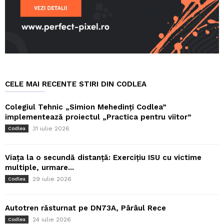
CELE MAI RECENTE STIRI DIN CODLEA
Colegiul Tehnic „Simion Mehedinți Codlea”
implementează proiectul „Practica pentru viitor”
31 iulie 2026
Codlea
Viața la o secundă distanță: Exercițiu ISU cu victime
multiple, urmare...
29 iulie 2026
Codlea
Autotren răsturnat pe DN73A, Pârâul Rece
24 iulie 2026
Codlea