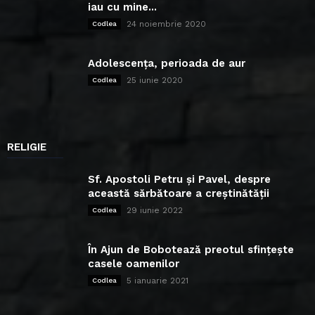
iau cu mine...
24 noiembrie 2020
Codlea
Adolescența, perioada de aur
25 iunie 2020
Codlea
RELIGIE
Sf. Apostoli Petru și Pavel, despre
această sărbătoare a creștinătății
29 iunie 2022
Codlea
În Ajun de Bobotează preotul sfințește
casele oamenilor
5 ianuarie 2021
Codlea