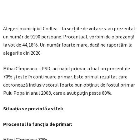
Alegeri municipiul Codlea – la secțiile de votare s-au prezentat
un număr de 9190 persoane. Procentual, vorbim de o prezență
la vot de 44,18%. Un număr foarte mare, dacă ne raportăm la
alegerile din 2020.
Mihai Cîmpeanu – PSD, actualul primar, a luat un procent de
70% și este în continuare primar. Este primul rezultat care
detronează inclusiv scorul foarte bun obținut de fostul primar
Puiu Popa în anul 2008, care a avut puțin peste 60%.
Situația se prezintă astfel:
Procentul la funcția de primar:
Mihai Cîmpeanu 70%