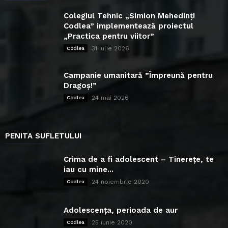
Colegiul Tehnic „Simion Mehedinți
Codlea” implementează proiectul
„Practica pentru viitor”
31 iulie 2026
Codlea
Campanie umanitară ”Împreună pentru
Dragoș!”
24 mai 2026
Codlea
PENITA SUFLETULUI
Crima de a fi adolescent – Tinerețe, te
iau cu mine...
24 noiembrie 2020
Codlea
Adolescența, perioada de aur
25 iunie 2020
Codlea