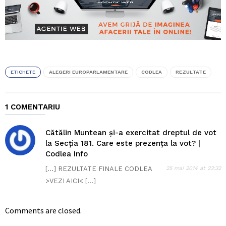
ETICHETE
ALEGERI EUROPARLAMENTARE
CODLEA
REZULTATE
1 COMENTARIU
Cătălin Muntean și-a exercitat dreptul de vot
la Secția 181. Care este prezența la vot? |
Codlea Info
[…] REZULTATE FINALE CODLEA
25 mai 2014 at 23:32
>VEZI AICI< […]
Comments are closed.