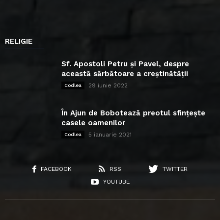
RELIGIE
Sf. Apostoli Petru și Pavel, despre
această sărbătoare a creștinătății
29 iunie 2022
Codlea
În Ajun de Bobotează preotul sfințește
casele oamenilor
5 ianuarie 2021
Codlea
FACEBOOK
RSS
TWITTER
YOUTUBE