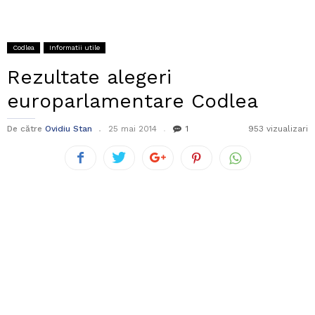
Codlea
Informatii utile
Rezultate alegeri
europarlamentare Codlea
De către
Ovidiu Stan
25 mai 2014
1
953 vizualizari