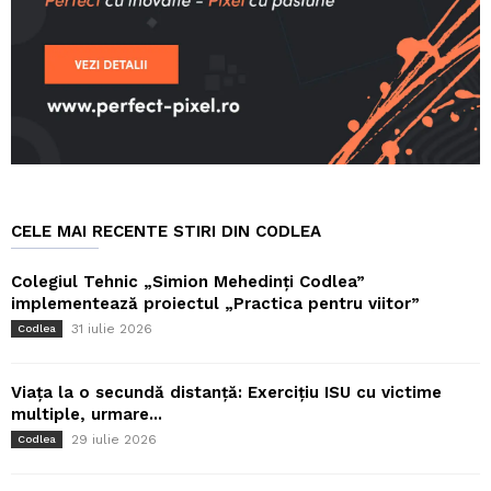
CELE MAI RECENTE STIRI DIN CODLEA
Colegiul Tehnic „Simion Mehedinți Codlea”
implementează proiectul „Practica pentru viitor”
31 iulie 2026
Codlea
Viața la o secundă distanță: Exercițiu ISU cu victime
multiple, urmare...
29 iulie 2026
Codlea