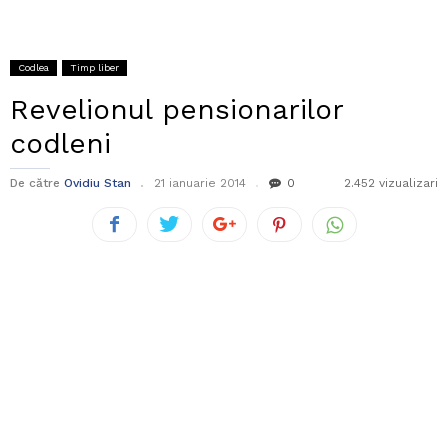
Codlea
Timp liber
Revelionul pensionarilor
codleni
De către
Ovidiu Stan
21 ianuarie 2014
0
2.452 vizualizari