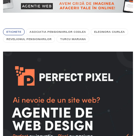
ETICHETE
ASOCIATIA PENSIONARILOR CODLEA
ELEONORA CIURLEA
REVELIONUL PENSIONARILOR
TURCU MARIANA