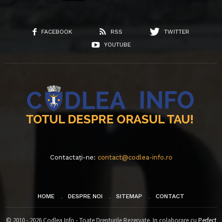
FACEBOOK
RSS
TWITTER
YOUTUBE
Contactați-ne:
contact@codlea-info.ro
HOME
DESPRE NOI
SITEMAP
CONTACT
© 2010 - 2026 Codlea Info - Toate Drepturile Rezervate. In colaborare cu
Perfect