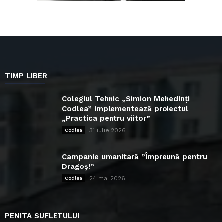
TIMP LIBER
Colegiul Tehnic „Simion Mehedinți
Codlea” implementează proiectul
„Practica pentru viitor”
31 iulie 2026
Codlea
Campanie umanitară ”Împreună pentru
Dragoș!”
24 mai 2026
Codlea
PENITA SUFLETULUI