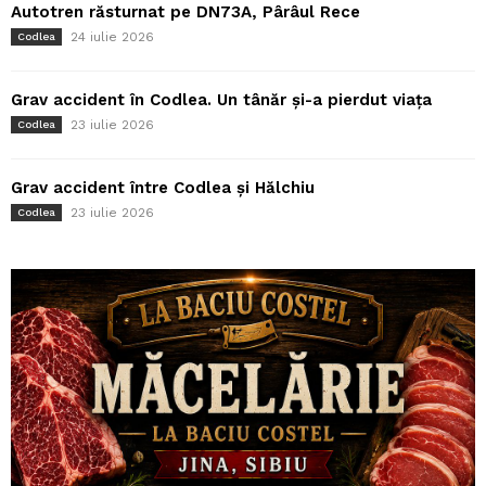
Autotren răsturnat pe DN73A, Pârâul Rece
24 iulie 2026
Codlea
Grav accident în Codlea. Un tânăr și-a pierdut viața
23 iulie 2026
Codlea
Grav accident între Codlea și Hălchiu
23 iulie 2026
Codlea