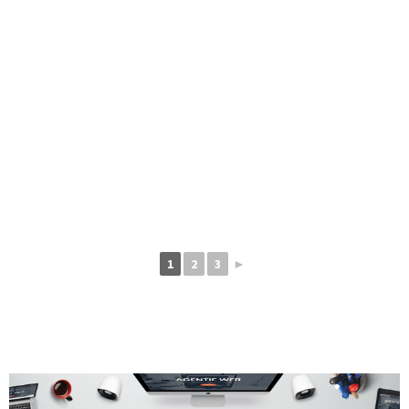
1
2
3
►