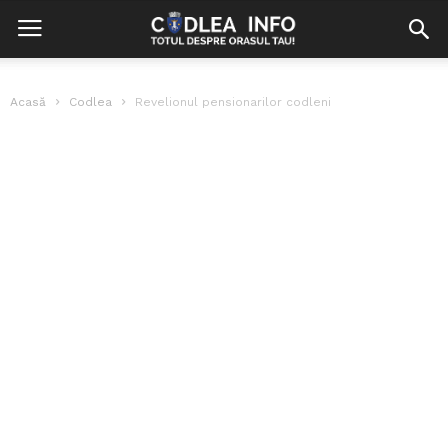
Acasă
Codlea
Revelionul pensionarilor codleni