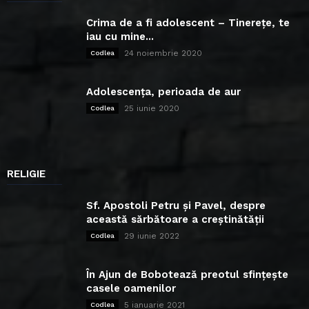
Crima de a fi adolescent – Tinerețe, te
iau cu mine...
24 noiembrie 2020
Codlea
Adolescența, perioada de aur
25 iunie 2020
Codlea
RELIGIE
Sf. Apostoli Petru și Pavel, despre
această sărbătoare a creștinătății
29 iunie 2022
Codlea
În Ajun de Bobotează preotul sfințește
casele oamenilor
5 ianuarie 2021
Codlea