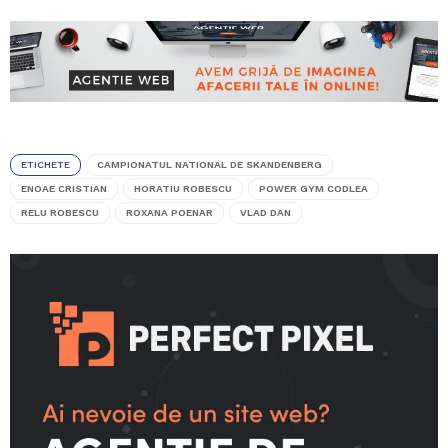
ETICHETE
CAMPIONATUL NATIONAL DE SKANDENBERG
ENOAE CRISTIAN
HORATIU ROBESCU
POWER GYM CODLEA
RELU ROBESCU
ROXANA POENAR
VLAD DAN