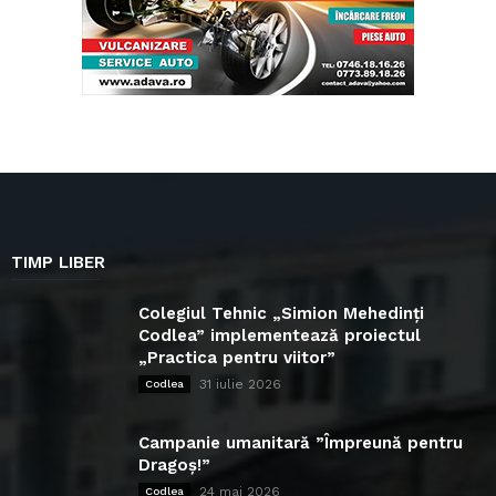
TIMP LIBER
Colegiul Tehnic „Simion Mehedinți
Codlea” implementează proiectul
„Practica pentru viitor”
31 iulie 2026
Codlea
Campanie umanitară ”Împreună pentru
Dragoș!”
24 mai 2026
Codlea