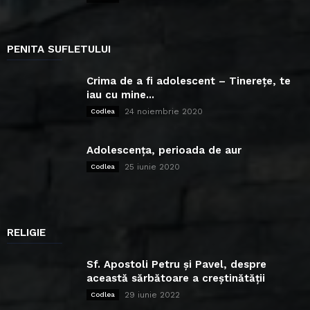
PENITA SUFLETULUI
Crima de a fi adolescent – Tinerețe, te
iau cu mine...
24 noiembrie 2020
Codlea
Adolescența, perioada de aur
25 iunie 2020
Codlea
RELIGIE
Sf. Apostoli Petru și Pavel, despre
această sărbătoare a creștinătății
29 iunie 2022
Codlea