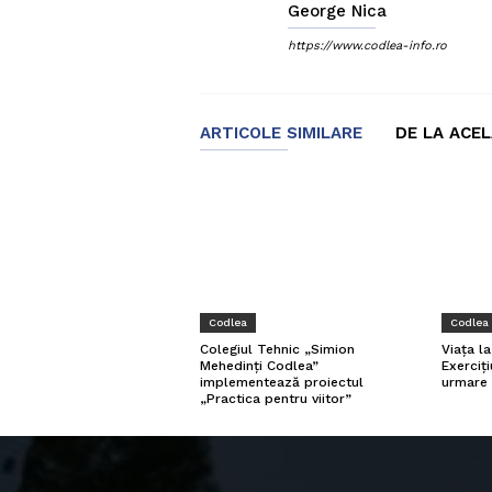
George Nica
https://www.codlea-info.ro
ARTICOLE SIMILARE
DE LA ACE
Codlea
Codlea
Viața l
Colegiul Tehnic „Simion
Exerciți
Mehedinți Codlea”
urmare 
implementează proiectul
„Practica pentru viitor”