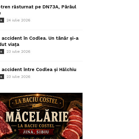
tren răsturnat pe DN73A, Pârâul
e
24 iulie 2026
ea
 accident în Codlea. Un tânăr și-a
dut viața
23 iulie 2026
ea
 accident între Codlea și Hălchiu
23 iulie 2026
ea