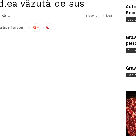
dlea văzută de sus
Auto
Rec
0
1.336 vizualizari
Codl
uiți pe Twitter
Grav
pier
Codl
Grav
Codl