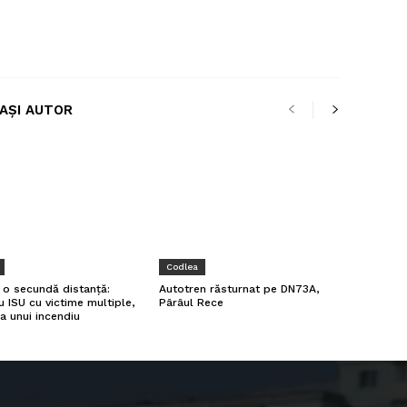
LAȘI AUTOR
Codlea
a o secundă distanță:
Autotren răsturnat pe DN73A,
u ISU cu victime multiple,
Pârâul Rece
a unui incendiu