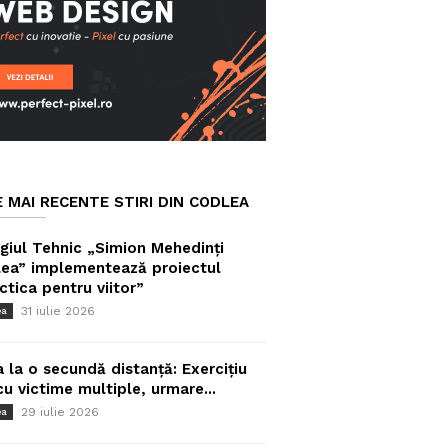
E MAI RECENTE STIRI DIN CODLEA
giul Tehnic „Simion Mehedinți
ea” implementează proiectul
ctica pentru viitor”
31 iulie 2026
ea
a la o secundă distanță: Exercițiu
cu victime multiple, urmare...
29 iulie 2026
ea