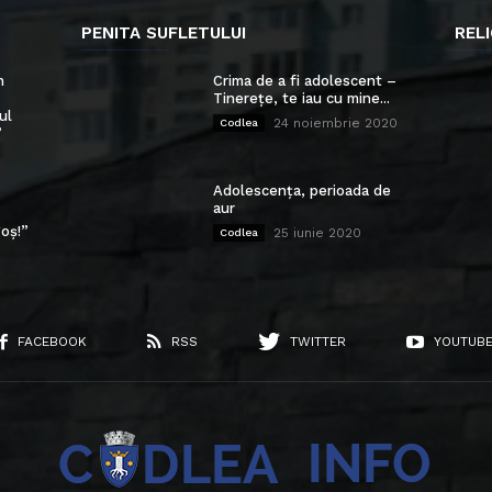
PENITA SUFLETULUI
RELI
n
Crima de a fi adolescent –
Tinerețe, te iau cu mine...
ul
24 noiembrie 2020
Codlea
”
Adolescența, perioada de
aur
oș!”
25 iunie 2020
Codlea
FACEBOOK
RSS
TWITTER
YOUTUB