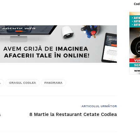
A
ORASUL CODLEA
PANORAMA
ARTICOLUL URMĂTOR
a
8 Martie la Restaurant Cetate Codlea