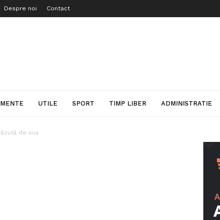
Despre noi
Contact
IMENTE
UTILE
SPORT
TIMP LIBER
ADMINISTRATIE
văzută de sus