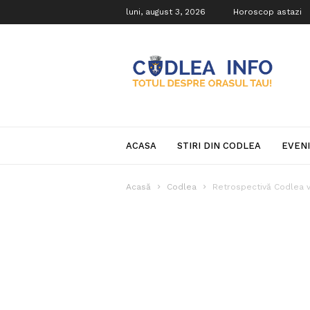
luni, august 3, 2026
Horoscop astazi
Codlea
Info
ACASA
STIRI DIN CODLEA
EVEN
Acasă
Codlea
Retrospectivă Codlea 