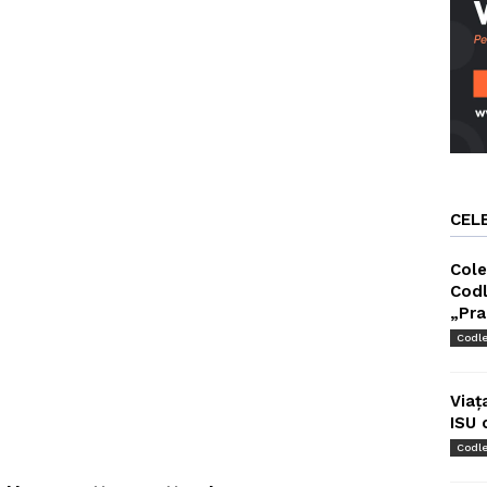
CEL
Cole
Codl
„Pra
Codl
Viaț
ISU 
Codl