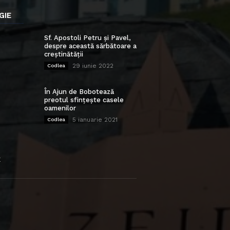
GIE
Sf. Apostoli Petru și Pavel,
despre această sărbătoare a
creștinătății
29 iunie 2022
Codlea
În Ajun de Bobotează
preotul sfințește casele
oamenilor
5 ianuarie 2021
Codlea
E