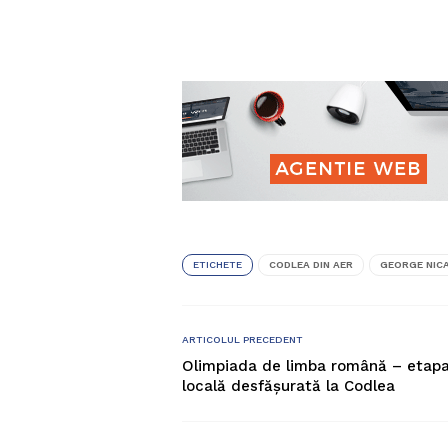
ETICHETE
CODLEA DIN AER
GEORGE NIC
ARTICOLUL PRECEDENT
Olimpiada de limba română – etap
locală desfăşurată la Codlea